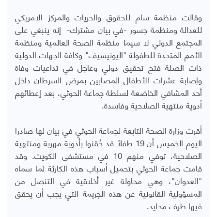
وقالت منظمة سام للحقوق والحريات والمركز الامريكي
للعدالة ومنظمة جسور -في بيان مشترك- إنه ينبغي على
المجتمع الدولي لا سيما منظمة الصحة العالمية ومنظمة
الأمم المتحدة للطفولة "اليونيسيف" وكافة الجهات الدولية
ذات الصلة فتح تحقيق دولي وعاجل في تداعيات وفاة
وإصابة عشرات الأطفال المصابين بمرض السرطان داخل
أحد المشافي الخاضعة لسلطة جماعة الحوثي، بعد إعطائهم
أدوية منتهية الصلاحية وفاسدة.
أقرت وزارة الصحة التابعة لجماعة الحوثي في بيان لها صادرا
اليوم الخميس أن 19 طفلاً قد حُقنوا بأدوية مهربة ومنتهية
الصلاحية، توفي منهم 10 في مستشفى الكويت. وقد
قامت جماعة الحوثي بتحميل أسباب هذه الكارثة لما سماه
"العدوان"، وهي محاولة غير أخلاقية في التنصل من
المسؤولية القانونية عن هذه الجريمة التي يجب أن يحقق
فيها طرف محايد.