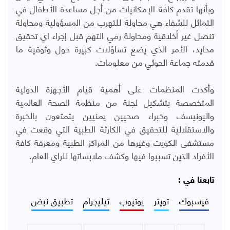
وبأنها تقدم كافة الإمكانيات من أجل مساعدة الأطفال في
التماثل للشفاء هي محاولة للتهرب من المسؤولية ومحاولة
تنصل غير أخلاقية ومحاولة رمي التهم قبل إجراء اي تحقيق
محايد، الأمر الذي يضع تساؤلات كبيرة حول وثوقية ما
قدمته جماعة الحوثي من معلومات.
وأكدت المنظمات على أهمية قيام الأجهزة الدولية
المتخصصة بتشكيل لجنة من منظمة الصحة العالمية
واليونيسف وخبراء صحيين يمنيين يتمتعون بالخبرة
والاستقلالية للتحقيق في الكارثة الطبية التي وقعت في
مستشفى الكويت وغيرها من المراكز الطبية ومعرفة كافة
الأفراد الذين تسببوا فيها وكشف ملابساتها للراي العام.
تابعنا في :
فيسبوك
تويتر
يوتيوب
تيليجرام
تطبيق نبض