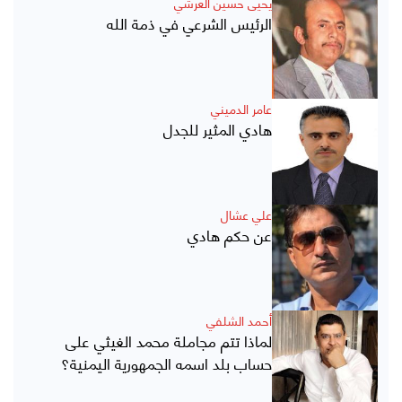
يحيى حسين العرشي
الرئيس الشرعي في ذمة الله
عامر الدميني
هادي المثير للجدل
علي عشال
عن حكم هادي
أحمد الشلفي
لماذا تتم مجاملة محمد الغيثي على
حساب بلد اسمه الجمهورية اليمنية؟