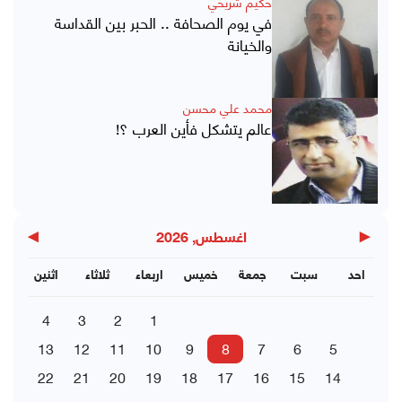
حكيم شريحي
في يوم الصحافة .. الحبر بين القداسة
والخيانة
محمد علي محسن
عالم يتشكل فأين العرب ؟!
▶
◀
اغسطس, 2026
احد
سبت
جمعة
خميس
اربعاء
ثلاثاء
اثنين
4
3
2
1
13
12
11
10
9
8
7
6
5
22
21
20
19
18
17
16
15
14