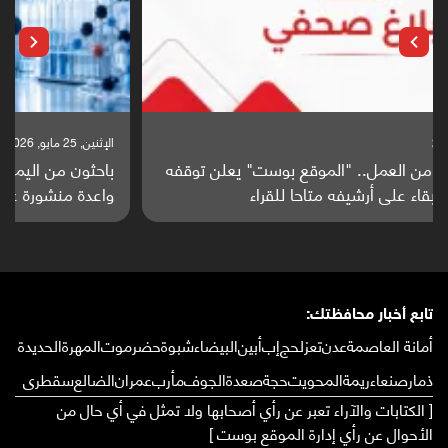
الإثنين, 25 مايو, 2026
باحثون من اليمن يدخلون سباق أبحاث ألزهايمر بدراسة
واعدة منشورة عالميا (ترجمة)
تابع أخبار محافظتك:
أمانة العاصمة
عدن
تعز
لحج
إب
أبين
البيضاء
شبوة
حضرموت
المهرة
الحديدة
ذمار
صنعاء
ريمة
المحويت
حجة
صعدة
الجوف
مأرب
عمران
الضالع
سقطرى
[ الكتابات والآراء تعبر عن رأي أصحابها ولا تمثل في أي حال من
الأحوال عن رأي إدارة الموقع بوست ]