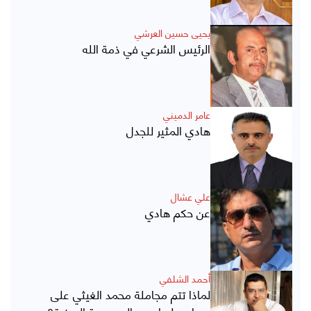
يحيى حسين العرشي
الرئيس الشرعي في ذمة الله
عامر الدميني
هادي المثير للجدل
علي عشال
عن حكم هادي
أحمد الشلفي
لماذا تتم مجاملة محمد الغيثي على