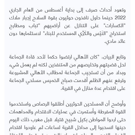
وتعود أحداث صرف إلى بداية أغسطس من العام الجاري
2022 حينما حاول نافذون حوثيون بقوة السلاح إجبار ملاك
"الكسارات" على التنازل عن أراضيهم "تباب ومطارح
استخراج "النَيْس والكَرِّي المستخدم للبناء" لاستثمارها دون
عائد مادي.
وتابع البيان، "كان الأهالي ارتضوا حكما لأحد قادة الجماعة
لحل قضيتهم وتخليصهم من المتنفذين لكنه لم يعمل شيء
وبدلا من أن تستجيب الجماعة لمطالب الأهالي المشروعة
وترفع عنهم الظلم أقدمت صباح الخميس مسلحي الجماعة
على اقتحام عدة منازل في القرية.
وأوضح أن المسلحين الحوثيين أطلقوا الرصاص واستخدموا
القوة المفرطة وأستمرت في عمليات الاقتحام والمداهمات
حتى اردوا المواطن بكيل شبيح قتيلا قبل مغرب ذلك اليوم
حينها انسحبوا إلى مداخل القرية لساعات ثم عاودوا اقتحام
القرية والتهجم والمداهمات ولا زالت مستمرة حتى اللحظة