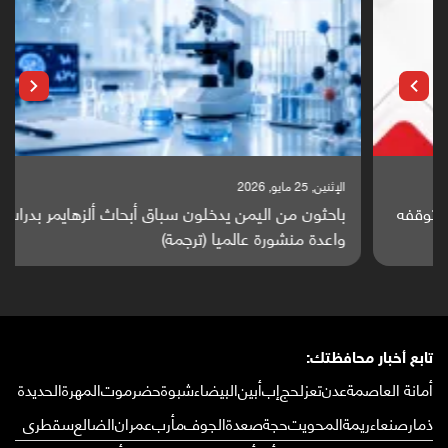
الإثنين, 25 مايو, 2026
باحثون من اليمن يدخلون سباق أبحاث ألزهايمر بدراسة
واعدة منشورة عالميا (ترجمة)
تابع أخبار محافظتك:
أمانة العاصمة
عدن
تعز
لحج
إب
أبين
البيضاء
شبوة
حضرموت
المهرة
الحديدة
ذمار
صنعاء
ريمة
المحويت
حجة
صعدة
الجوف
مأرب
عمران
الضالع
سقطرى