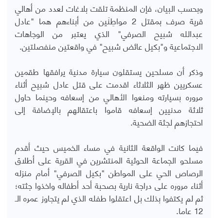
وبحسب البيان، فإن المنظمة تلقت بلاغات لعدد من أهالي
قرية صرف بمقتل 2 مواطِنَين من أبناءهم هما "عادل
عبدالله شبيح الصرفي" الذي يعتبر من الوجاهات
الاجتماعية و"بكيل عائض شبيح" في واقعتين منفصلتين.
وذكر أن مسلحين يستقلون سيارة مدنية يرافقها طقمين
عسكريين ظهر الثلاثاء اقدمت على قتل عادل شبيح أثناء
مروره بسيارته ومنعوا الأهالي من إسعافه وحينما حاول
ثلاثة مدنيين إسعافه قاموا باعتقالهم بالإضافة إلى
احتجازهم لجثة الضحية.
فيما كانت الواقعة الثانية في مساء الخميس حيث أقدم
مسلحو الجماعة الحوثية المنتشرين في القرية على أطلاق
الرصاص الحي على المواطن "بكيل الصرفي" أمام منزله
أثناء مروره على دراجة نارية بصحبة أحد أطفاله واخذوا جثته؛
ثم لم يكتفوا بذلك بل اعتقلوا طفله الذي لم يتجاوز عمره الـ
12 عاما.