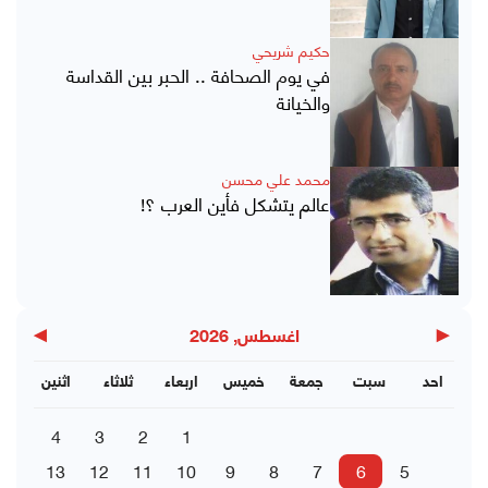
حكيم شريحي
في يوم الصحافة .. الحبر بين القداسة
والخيانة
محمد علي محسن
عالم يتشكل فأين العرب ؟!
▶
◀
اغسطس, 2026
احد
سبت
جمعة
خميس
اربعاء
ثلاثاء
اثنين
4
3
2
1
13
12
11
10
9
8
7
6
5