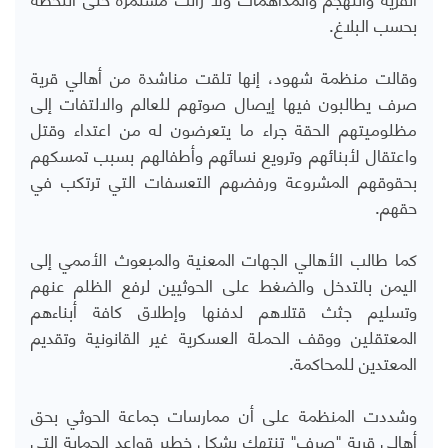
بحسب البلاغ.
وقالت منظمة شهود، إنها تلقت مناشدة من أهالي قرية
صرف يطالبون فيها إيصال صوتهم للعالم والالتفات إلى
مظلوميتهم الحقة جراء ما يتعرضون له من اعتداء وقتل
واعتقال لأبنائهم وترويع نسائهم وأطفالهم بسبب تمسكهم
بحقوقهم المشروعة ورفضهم التعسفات التي ترتكب في
حقهم.
كما طالب الأهالي الجهات المعنية والمبعوث الأممي إلى
اليمن بالتدخل والضغط على الحوثيين لرفع الظلم عنهم
وتسليم جثث قتلاهم لدفنها وإطلاق كافة أبناءهم
المعتقلين ووقف الحملة العسكرية غير القانونية وتقديم
المعتدين للمحاكمة.
وشددت المنظمة على أن ممارسات جماعة الحوثي بحق
أهالي قرية "صرف" تنتهك بشكل خطير قواعد الحماية التي