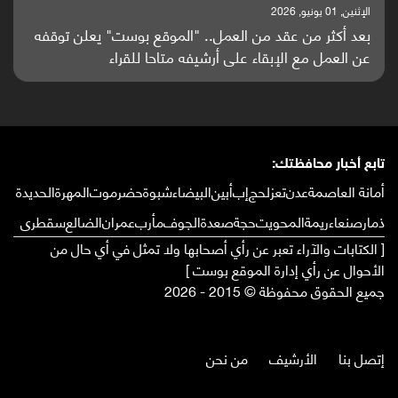
الإثنين, 25 مايو, 2026
باحثون من اليمن يدخلون سباق أبحاث ألزهايمر بدراسة
واعدة منشورة عالميا (ترجمة)
تابع أخبار محافظتك:
أمانة العاصمة
عدن
تعز
لحج
إب
أبين
البيضاء
شبوة
حضرموت
المهرة
الحديدة
ذمار
صنعاء
ريمة
المحويت
حجة
صعدة
الجوف
مأرب
عمران
الضالع
سقطرى
[ الكتابات والآراء تعبر عن رأي أصحابها ولا تمثل في أي حال من
الأحوال عن رأي إدارة الموقع بوست ]
جميع الحقوق محفوظة © 2015 - 2026
إتصل بنا
الأرشيف
من نحن