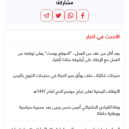
مشاركة:
الأحدث في
أخبار
بعد أكثر من عقد من العمل.. "الموقع بوست" يعلن توقفه عن
العمل مع الإبقاء على أرشيفه متاحا للقراء
صرخات مُكبّلة.. ملف يوثّق سير الحياة في مخيمات النزوح باليمن
الأوقاف اليمنية تعلن نجاح موسم الحج لعام 1447هـ
وفاة القيادي الاشتراكي أنيس حسن يحيى بعد مسيرة سياسية
ووطنية حافلة
العرشي: هادي لا يعفى من المسؤولية وكل الأطراف تتحمل تبعات