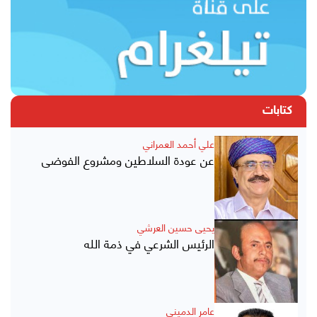
كتابات
علي أحمد العمراني
عن عودة السلاطين ومشروع الفوضى
يحيى حسين العرشي
الرئيس الشرعي في ذمة الله
عامر الدميني