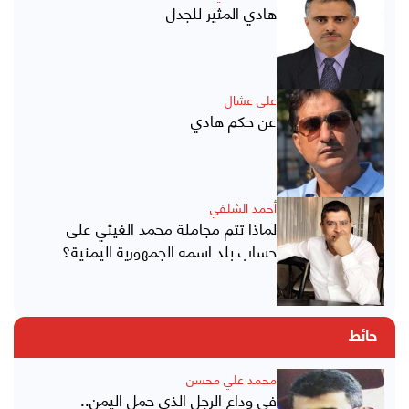
هادي المثير للجدل
علي عشال
عن حكم هادي
أحمد الشلفي
لماذا تتم مجاملة محمد الغيثي على
حساب بلد اسمه الجمهورية اليمنية؟
حائط
محمد علي محسن
في وداع الرجل الذي حمل اليمن..