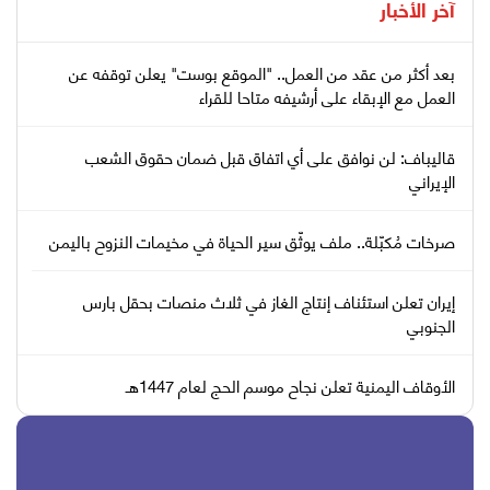
آخر الأخبار
بعد أكثر من عقد من العمل.. "الموقع بوست" يعلن توقفه عن
العمل مع الإبقاء على أرشيفه متاحا للقراء
قاليباف: لن نوافق على أي اتفاق قبل ضمان حقوق الشعب
الإيراني
صرخات مُكبّلة.. ملف يوثّق سير الحياة في مخيمات النزوح باليمن
إيران تعلن استئناف إنتاج الغاز في ثلاث منصات بحقل بارس
الجنوبي
الأوقاف اليمنية تعلن نجاح موسم الحج لعام 1447هـ