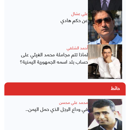
علي عشال
عن حكم هادي
أحمد الشلفي
لماذا تتم مجاملة محمد الغيثي على
حساب بلد اسمه الجمهورية اليمنية؟
حائط
محمد علي محسن
في وداع الرجل الذي حمل اليمن..