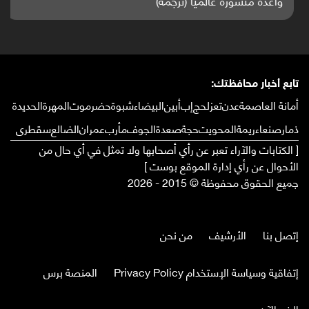
واعدة منشورة عالميا (ترجمة)
تابع أخبار محافظتك:
أمانة العاصمة
عدن
تعز
لحج
إب
أبين
البيضاء
شبوة
حضرموت
المهرة
الحديدة
ذمار
صنعاء
ريمة
المحويت
حجة
صعدة
الجوف
مأرب
عمران
الضالع
سقطرى
[ الكتابات والآراء تعبر عن رأي أصحابها ولا تمثل في أي حال من
الأحوال عن رأي إدارة الموقع بوست ]
جميع الحقوق محفوظة © 2015 - 2026
إتصل بنا
الأرشيف
من نحن
إتفاقية وسياسة الإستخدام Privacy Policy
المنصة برس
الخبر الآن