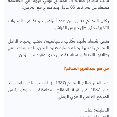
صنعاء عن عمر ناهز 86 عاما، بعد صراع مع المرض.
وكان المقالح يعاني من عدة أمراض مزمنة في السنوات
الأخيرة، حتى ظل حبيس الفراش.
ونعى شعراء وأدباء وكُتّاب وسياسيون ونخب يمنية، الراحل
المقالح واعتبروا رحيله خسارة كبيرة لليمن، باعتباره أحد أهم
رجالاتها الأدبية والسياسية على مدى عقود من الزمن.
من هو عبدالعزيز المقالح؟
عبد العزيز صالح المَقالِح (1937 -)، أديب وشاعر وناقد، ولد
عام 1937 في قرية المقالح بمحافظة إب وهو رئيس
المجمع العلمي اللغوي اليمني.
الوظيفة: شاعر
الجنسية: اليمن يمني