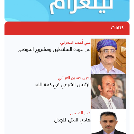
كتابات
علي أحمد العمراني
عن عودة السلاطين ومشروع الفوضى
يحيى حسين العرشي
الرئيس الشرعي في ذمة الله
عامر الدميني
هادي المثير للجدل