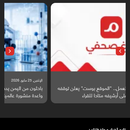
الإثنين, 25 مايو, 2026
باحثون من اليمن يدخلون سباق أبحاث ألزهايمر بدراسة
واعدة منشورة عالميا (ترجمة)