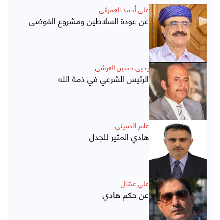
علي أحمد العمراني
عن عودة السلاطين ومشروع الفوضى
يحيى حسين العرشي
الرئيس الشرعي في ذمة الله
عامر الدميني
هادي المثير للجدل
علي عشال
عن حكم هادي