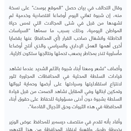
وقال التحالف في بيان حصل "الموقع بوست" على نسخة
منه، إن شبوة تعاني اليوم أوضاعا اقتصادية وخدمية لم
تشهدها من قبل في شتى المجالات التي تمس حياة
المواطن اليومية، وذلك بسبب ما سماها "السياسات
الخاطئة وانشغال صاحب القرار (أي المحافظ) عنها بقضايا
أخرى أهمها العمل الإداري والسياسي والذي أنتج أوضاعا
مأساوية تنذر بمخاطر يصعب تحملها ونتائجها ستكون كارثية.
وأضاف "نشعر ومعنا أبناء شبوة بالألم الشديد عندما نشاهد
قيادات السلطة المحلية في المحافظات المجاورة تثور
لانتزاع استقلاليتها وسيادتها على أرضها وحماية ثرواتها
وتمكين ابنائها وفي المقابل نشاهد الصمت من قبل قيادة
السلطة بشبوة دون أدنى مسؤولية للحفاظ على حقوق أبناء
المحافظة في هذه الثروات وحق الأجيال القادمة".
وأفاد بأنه تقدم في منتصف ديسمبر للمحافظ عوض الوزير
بخريطة طريق واقعية لانقاذ المحافظة من هذا التدهور