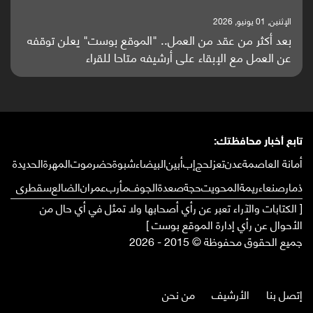
الإثنين, 25 مايو, 2026
باحثون من اليمن يدخلون سباق أبحاث ألزهايمر بدراسة
واعدة منشورة عالميا (ترجمة)
تابع أخبار محافظتك:
أمانة العاصمة
عدن
تعز
لحج
إب
أبين
البيضاء
شبوة
حضرموت
المهرة
الحديدة
ذمار
صنعاء
ريمة
المحويت
حجة
صعدة
الجوف
مأرب
عمران
الضالع
سقطرى
[ الكتابات والآراء تعبر عن رأي أصحابها ولا تمثل في أي حال من
الأحوال عن رأي إدارة الموقع بوست ]
جميع الحقوق محفوظة © 2015 - 2026
إتصل بنا
الأرشيف
من نحن