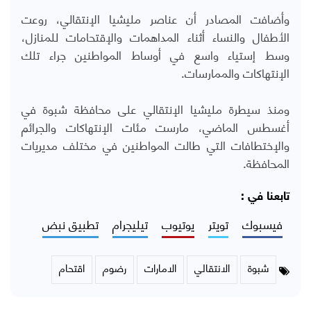
وأضافت المصادر أن عناصر مليشيا الإنتقالي، روعت
الأطفال والنساء أثناء المداهمات والإقتحامات للمنازل،
وسط إستياء واسع في أوساط المواطنين جراء تلك
الإنتهاكات والممارسات.
ومنذ سيطرة مليشيا الإنتقالي على محافظة شبوة في
أغسطس الماضي، مارست مئات الإنتهاكات والجرائم
والإختطافات التي طالت المواطنين في مختلف مديريات
المحافظة.
تابعنا في :
فيسبوك
تويتر
يوتيوب
تيليجرام
تطبيق نبض
شبوة
الانتقالي
الامارات
رضوم
اقتحام