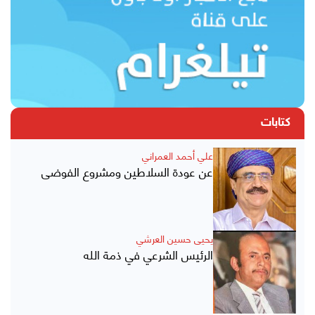
كتابات
علي أحمد العمراني
عن عودة السلاطين ومشروع الفوضى
يحيى حسين العرشي
الرئيس الشرعي في ذمة الله