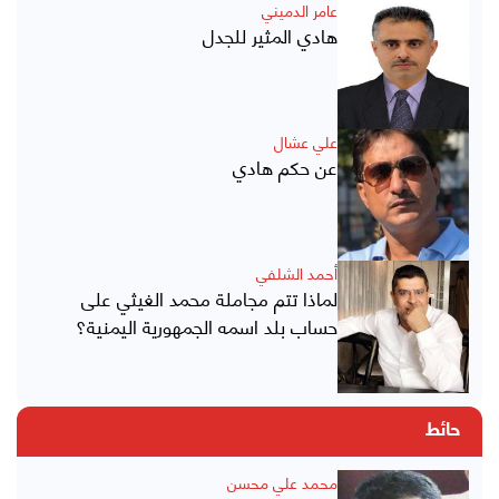
عامر الدميني
هادي المثير للجدل
علي عشال
عن حكم هادي
أحمد الشلفي
لماذا تتم مجاملة محمد الغيثي على
حساب بلد اسمه الجمهورية اليمنية؟
حائط
محمد علي محسن