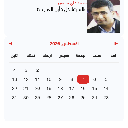
محمد علي محسن
عالم يتشكل فأين العرب ؟!
▶
◀
اغسطس, 2026
احد
سبت
جمعة
خميس
اربعاء
ثلاثاء
اثنين
4
3
2
1
13
12
11
10
9
8
7
6
5
22
21
20
19
18
17
16
15
14
31
30
29
28
27
26
25
24
23