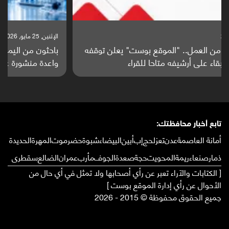
الإثنين, 25 مايو, 2026
باحثون من اليمن يدخلون سباق أبحاث ألزهايمر بدراسة
واعدة منشورة عالميا (ترجمة)
تابع أخبار محافظتك:
أمانة العاصمة
عدن
تعز
لحج
إب
أبين
البيضاء
شبوة
حضرموت
المهرة
الحديدة
ذمار
صنعاء
ريمة
المحويت
حجة
صعدة
الجوف
مأرب
عمران
الضالع
سقطرى
[ الكتابات والآراء تعبر عن رأي أصحابها ولا تمثل في أي حال من
الأحوال عن رأي إدارة الموقع بوست ]
جميع الحقوق محفوظة © 2015 - 2026