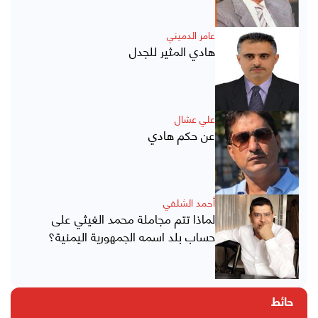
عامر الدميني
هادي المثير للجدل
علي عشال
عن حكم هادي
أحمد الشلفي
لماذا تتم مجاملة محمد الغيثي على
حساب بلد اسمه الجمهورية اليمنية؟
حائط