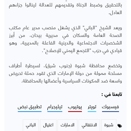
بالتحقيق وضبط الجناة وتقديمهم للعدالة لينالوا جزاءهم
العادل.
ويعد الشيخ "الباني" الذي يشغل منصب مدير عام مكتب
الصحة العامة والسكان في مديرية بيحان، من أبرز
الشخصيات الاجتماعية والدينية الفاعلة بالمديرية، وهو
قيادي في حزب "التجمع اليمني للإصلاح".
وتخضع محافظة شبوة (جنوب شرق)، لسيطرة أطراف
مسلحة ممولة من دولة الإمارات الذي تقود حملة تحريض
واسعة ضد المكونات السياسية وأعضائها بالمحافظة.
تابعنا في :
فيسبوك
تويتر
يوتيوب
تيليجرام
تطبيق نبض
شبوة
الانتقالي
الامارات
اغتيال
الباني