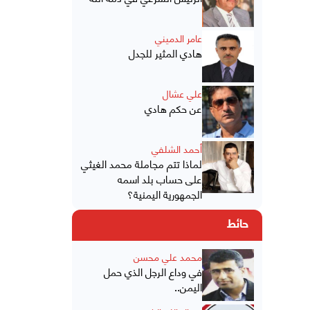
عامر الدميني
هادي المثير للجدل
علي عشال
عن حكم هادي
أحمد الشلفي
لماذا تتم مجاملة محمد الغيثي
على حساب بلد اسمه
الجمهورية اليمنية؟
حائط
محمد علي محسن
في وداع الرجل الذي حمل
اليمن..