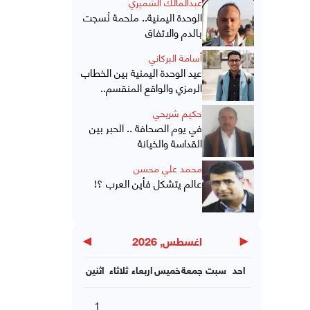
عبدالمالك الشميري
الوحدة اليمنية.. ملحمة نُسجت
بالدم والاتفاق
أسامة البركاني
عيد الوحدة اليمنية بين الخطاب
الرمزي والواقع المنقسم..
حكيم شريحي
في يوم الصحافة .. الحبر بين
القداسة والخيانة
محمد علي محسن
عالم يتشكل فأين العرب ؟!
▶
◀
اغسطس, 2026
احد
سبت
جمعة
خميس
اربعاء
ثلاثاء
اثنين
1