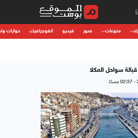
اء
منوعات
صور
فيديو
انفوجرافيك
حوارات وتح
بالة سواحل المكلا