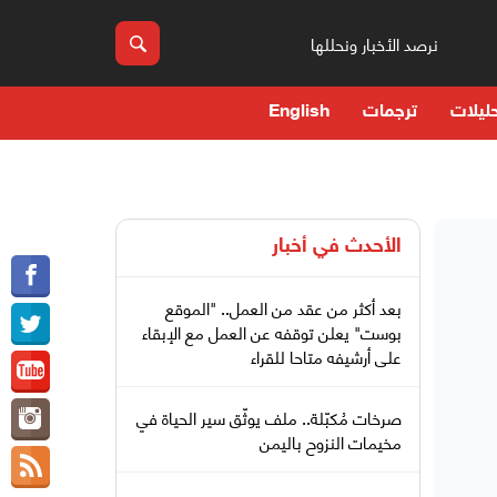
نرصد الأخبار ونحللها
ليلات
ترجمات
English
الأحدث في
أخبار
بعد أكثر من عقد من العمل.. "الموقع
بوست" يعلن توقفه عن العمل مع الإبقاء
على أرشيفه متاحا للقراء
صرخات مُكبّلة.. ملف يوثّق سير الحياة في
مخيمات النزوح باليمن