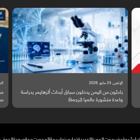
السبت, 23 مايو, 2026
اسة
صراع دولي يتصاعد قرب اليمن والبحر الأحمر يتحول إلى
ساحة مواجهة عالمية (ترجمة)
ضاء
شبوة
حضرموت
المهرة
الحديدة
ذمار
صنعاء
ريمة
المحويت
حجة
صعدة
الجوف
م