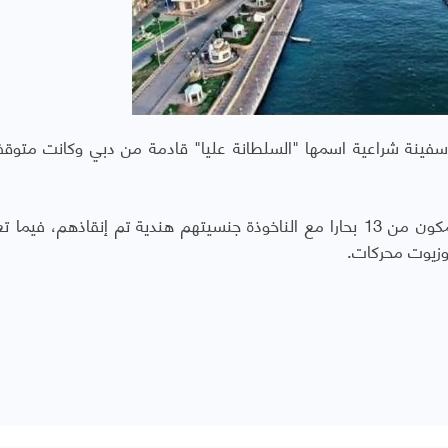
نة شراعية اسمها "السلطانة عليا" قادمة من دبي وكانت متوق
وذكرت الشرطة في بيان لها أن طاقم السفينة المكون من 13 بحارا مع الناخوذة جنسيتهم هندية تم إنقاذهم، 
وزيوت محركات.