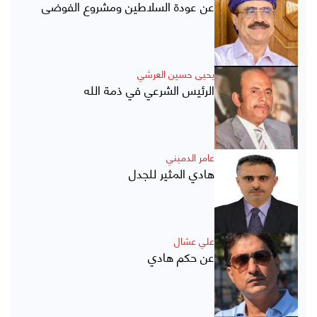
عن عودة السلاطين ومشروع الفوضى
يحيى حسين العرشي
الرئيس الشرعي في ذمة الله
عامر الدميني
هادي المثير للجدل
علي عشال
عن حكم هادي