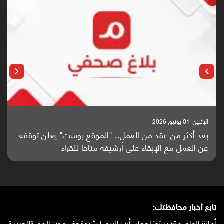
الإثنين, 25 مايو, 2026
باحثون من اليمن يدخلون سباق أبحاث ألزهايمر بدراسة
واعدة منشورة عالميا (ترجمة)
تابع أخبار محافظتك:
أمانة العاصمة
عدن
تعز
لحج
إب
أبين
البيضاء
شبوة
حضرموت
المهرة
الحديدة