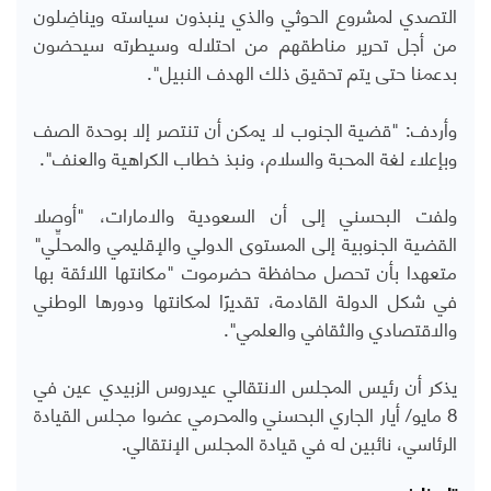
التصدي لمشروع الحوثي والذي ينبذون سياسته ويناضِلون
من أجل تحرير مناطقهم من احتلاله وسيطرته سيحضون
بدعمنا حتى يتم تحقيق ذلك الهدف النبيل".
وأردف: "قضية الجنوب لا يمكن أن تنتصر إلا بوحدة الصف
وبإعلاء لغة المحبة والسلام، ونبذ خطاب الكراهية والعنف".
ولفت البحسني إلى أن السعودية والامارات، "أوصلا
القضية الجنوبية إلى المستوى الدولي والإقليمي والمحلِّي"
متعهدا بأن تحصل محافظة حضرموت "مكانتها اللائقة بها
في شكل الدولة القادمة، تقديرًا لمكانتها ودورها الوطني
والاقتصادي والثقافي والعلمي".
يذكر أن رئيس المجلس الانتقالي عيدروس الزبيدي عين في
8 مايو/ أيار الجاري البحسني والمحرمي عضوا مجلس القيادة
الرئاسي، نائبين له في قيادة المجلس الإنتقالي.