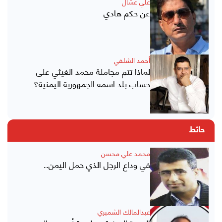
علي عشال
عن حكم هادي
أحمد الشلفي
لماذا تتم مجاملة محمد الغيثي على
حساب بلد اسمه الجمهورية اليمنية؟
حائط
محمد علي محسن
في وداع الرجل الذي حمل اليمن..
عبدالمالك الشميري