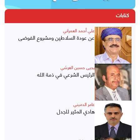
كتابات
علي أحمد العمراني
عن عودة السلاطين ومشروع الفوضى
يحيى حسين العرشي
الرئيس الشرعي في ذمة الله
عامر الدميني
هادي المثير للجدل