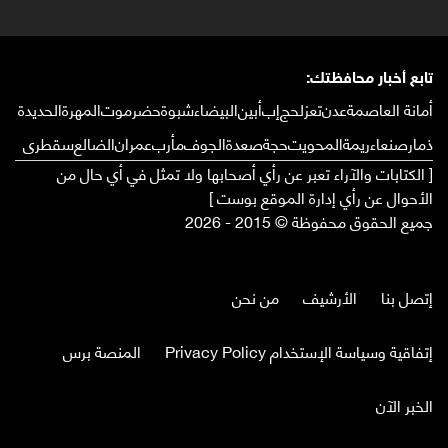
تابع أخبار محافظتك:
أمانة العاصمة
عدن
تعز
لحج
إب
أبين
البيضاء
شبوة
حضرموت
المهرة
الحديدة
ذمار
صنعاء
ريمة
المحويت
حجة
صعدة
الجوف
مأرب
عمران
الضالع
سقطرى
[ الكتابات والآراء تعبر عن رأي أصحابها ولا تمثل في أي حال من
الأحوال عن رأي إدارة الموقع بوست ]
جميع الحقوق محفوظة © 2015 - 2026
إتصل بنا
الأرشيف
من نحن
إتفاقية وسياسة الإستخدام Privacy Policy
المنصة برس
الخبر الآن