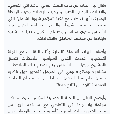
وقال بيان صادر عن حزب البعث العربي الاشتراكي القومي،
والائتلاف الوطني الجنوبي، وحزب الإصلاح وحزب الرابطة
اليمنية، بأنها تعاطت مع فكرة "مؤتمر شبوة الشامل" التي
قدمتها جمعية الشهداء والجرحى بإيجابية لتكون نواة
لتأسيس مكون سياسي واجتماعي يكون معبرا عن شبوة
وابناءها من مختلف المناطق والانتماءات.
وأضاف البيان بأنه منذ "البداية وأثناء اللقاءات مع اللجنة
التحضيرية قدمت القوى السياسية ملاحظات تتعلق
بالمشروع وإجراءات التأسيس وتم تقديم تلك الملاحظات
مشافهة ومكتوبة وهي في المجمل تتمحور حول قضية
ضمان نجاح هذا المكون اعتمادا على قاعدة أن البدايات
الصحيحة تقود الى نتائج جيدة".
وأوضح البيان أن اللجنة التحضيرية لمؤتمر شبوة لم تكن
مهتمة ولا جادة في التعاطي مع ما قدم اليها من
ملاحظات وواصلت السير بـ "أسلوب التفرد والوصاية دون