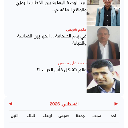
عيد الوحدة اليمنية بين الخطاب الرمزي
والواقع المنقسم..
حكيم شريحي
في يوم الصحافة .. الحبر بين القداسة
والخيانة
محمد علي محسن
عالم يتشكل فأين العرب ؟!
▶
◀
اغسطس, 2026
احد
سبت
جمعة
خميس
اربعاء
ثلاثاء
اثنين