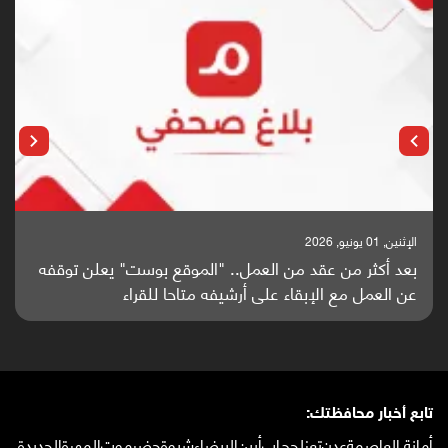
الإثنين, 25 مايو, 2026
باحثون من اليمن يدخلون سباق أبحاث ألزهايمر بدراسة
واعدة منشورة عالميا (ترجمة)
تابع أخبار محافظتك:
أمانة العاصمة
عدن
تعز
لحج
إب
أبين
البيضاء
شبوة
حضرموت
المهرة
الحديدة