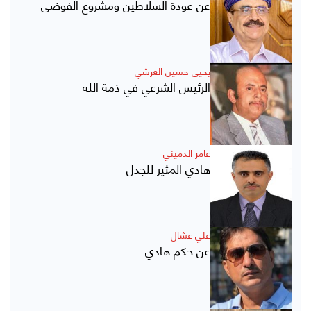
عن عودة السلاطين ومشروع الفوضى
يحيى حسين العرشي
الرئيس الشرعي في ذمة الله
عامر الدميني
هادي المثير للجدل
علي عشال
عن حكم هادي