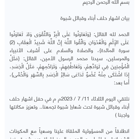
بسم الله الرحمن الرحيم
بيان اشهار حلف أبناء وقبائل شبوة
الحمد لله القائل: {وَتَعَاوَنُوا عَلَى الْبِرِّ وَالتَّقْوَى وَلَا تَعَاوَنُوا
عَلَى الْإِثْمِ وَالْعُدْوَانِ وَاتَّقُوا اللَّهَ إِنَّ اللَّهَ شَدِيدُ الْعِقَابِ (2)
سورة المائدة}، والصلاة والسلام على أشرف الأنبياء
والمرسلين، سيدنا محمد الرسول الأمين، القائل: {مَثَلُ
الْمُؤْمِنِينَ فِي تَوَادِّهِمْ، وَتَعَاطُفِهِمْ، وَتَرَاحُمِهِمْ، مَثَلُ الْجَسَدِ،
إِذَا اشْتَكَى مِنْهُ عُضْوٌ تَدَاعَى سَائِرُ الْجَسَدِ بِالسَّهَرِ وَالْحُمَّى}،
أما بعد:
نلتقي اليوم الثلاثاء 11/ 7 / 2023م م في حفل اشهار حلف
أبناء وقبائل شبوة تحت شعار( شبوة تجمعنا.. وتعزيز مكانتها
واجبنا )
انطلاقاً من المسؤولية الملقاة علينا وسعياً مع المكونات
الشبوانية وتواؤما مع الجهود المبذولة لتوحيد شبوة ونبذ