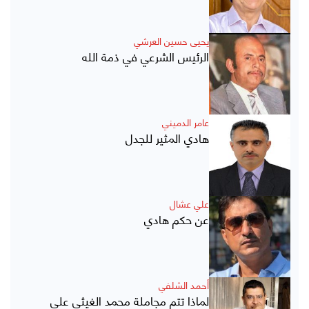
يحيى حسين العرشي
الرئيس الشرعي في ذمة الله
عامر الدميني
هادي المثير للجدل
علي عشال
عن حكم هادي
أحمد الشلفي
لماذا تتم مجاملة محمد الغيثي على