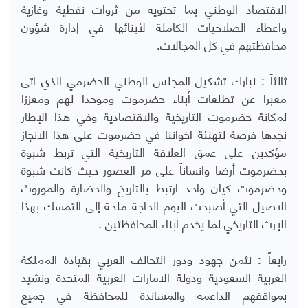
الاقتصاد الوطني بما تحتويه من ثروات نفطية وغازية
واعطاء الصلاحيات الكاملة لأبنائها في إدارة شؤون
محافظتهم في كل المجالات.
ثالثاً : نبارك تشكيل المجلس الوطني الحضرمي الذي أتى
معبرا عن تطلعات أبناء حضرموت وموحدا لهم ومعززا
لمكانة حضرموت التاريخية والاقتصادية وفي هذا الإطار
نجدها فرصة لتهنئة اخواننا في حضرموت على هذا الانجاز
مؤكدين على عمق العلاقة التاريخية التي تربط شبوة
بحضرموت أرضا وانساناً على مر العصور حيث كانت شبوة
وحضرموت كيان واحد ارتبط بالتاريخ والحضارة والموروث
الاصيل التي أصبحت اليوم الحاجة ملحة إلى التمسك بهذا
الإرث التاريخي لما يخدم أبناء المحافظتين .
رابعاً : نثمن جهود ودور التحالف العربي بقيادة المملكة
العربية السعودية ودولة الامارات العربية المتحدة ونشيد
بمواقفهم الداعمه والمساندة للمحافظة في جميع