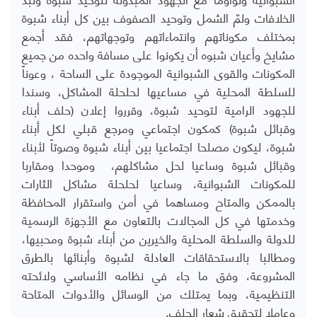
الخلافات ولمّ الشمل وتوحيد الصفوف بين كل أبناء شبوة
بمختلف مكوناتهم وانتماءاتهم وتوجهاتهم، فقد أجمع
مشايخ وأعيان شبوه أن يكونوا على مسافة واحده من جميع
المكونات والقوى الشبوانية الموجودة على الساحة ، وعوناً
للسلطة المحلية في مساعيها لحلحلة المشاكل، وسندا
للجهود الرامية لتوحيد شبوة، وقرروا إعلان (حلف أبناء
وقبائل شبوة) كمكون اجتماعي ومرجع قبلي لكل أبناء
شبوة، ليكون مصلحا اجتماعيا بين أبناء شبوة وصوتاً لأبناء
وقبائل شبوة وساعيا لحل مشاكلهم، وموحدا ومقاربا
للمكونات الشبوانية، وساعيا لحلحلة مشاكل الثارات
بالممكن والمتاح ومساهما في أمن واستقرار المحافظة
وخدمتها في كل المجالات بالتعاون مع الأجهزة الرسمية
للدولة والسلطة المحلية والخيرين من أبناء شبوة ومحبيها،
ومطالبا بالاستحقاقات العادلة لشبوة وأبنائها بالطرق
المشروعة، وفق ما جاء في نظامه الأساسي ولائحته
التنظيمية، وبما يمتلك من الوسائل والأدوات المتاحة
وعاملا لتحقيق شعار الحلف.