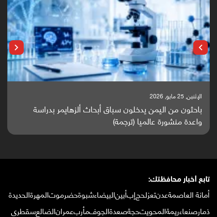
الإثنين, 25 مايو, 2026
باحثون من اليمن يدخلون سباق أبحاث ألزهايمر بدراسة
واعدة منشورة عالميا (ترجمة)
تابع أخبار محافظتك:
أمانة العاصمة
عدن
تعز
لحج
إب
أبين
البيضاء
شبوة
حضرموت
المهرة
الحديدة
ذمار
صنعاء
ريمة
المحويت
حجة
صعدة
الجوف
مأرب
عمران
الضالع
سقطرى