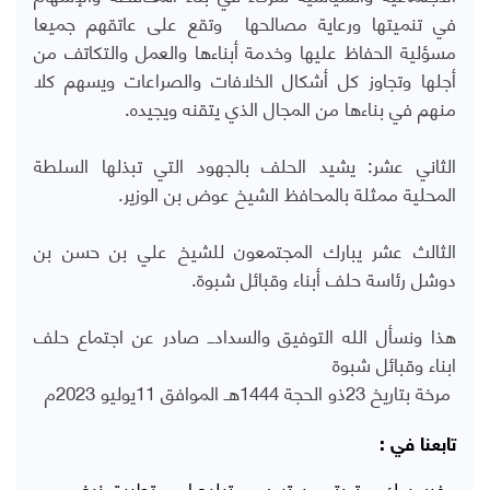
في تنميتها ورعاية مصالحها وتقع على عاتقهم جميعا
مسؤلية الحفاظ عليها وخدمة أبناءها والعمل والتكاتف من
أجلها وتجاوز كل أشكال الخلافات والصراعات ويسهم كلا
منهم في بناءها من المجال الذي يتقنه ويجيده.
الثاني عشر: يشيد الحلف بالجهود التي تبذلها السلطة
المحلية ممثلة بالمحافظ الشيخ عوض بن الوزير.
الثالث عشر يبارك المجتمعون للشيخ علي بن حسن بن
دوشل رئاسة حلف أبناء وقبائل شبوة.
هذا ونسأل الله التوفيق والسدادــ
صادر عن اجتماع حلف
ابناء وقبائل شبوة
مرخة بتاريخ 23ذو الحجة 1444هـ الموافق 11يوليو 2023م
تابعنا في :
فيسبوك
تويتر
يوتيوب
تيليجرام
تطبيق نبض