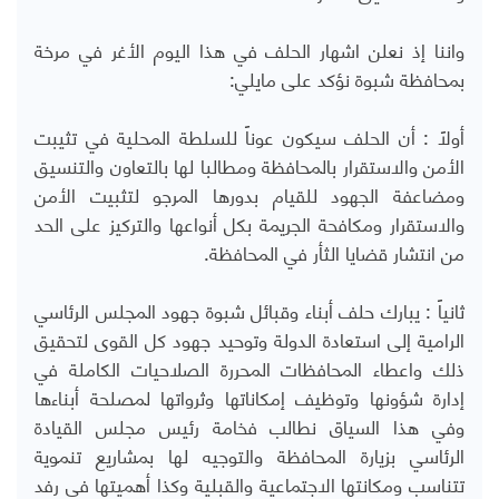
واننا إذ نعلن اشهار الحلف في هذا اليوم الأغر في مرخة
بمحافظة شبوة نؤكد على مايلي:
أولاً : أن الحلف سيكون عوناً للسلطة المحلية في تثيبت
الأمن والاستقرار بالمحافظة ومطالبا لها بالتعاون والتنسيق
ومضاعفة الجهود للقيام بدورها المرجو لتثبيت الأمن
والاستقرار ومكافحة الجريمة بكل أنواعها والتركيز على الحد
من انتشار قضايا الثأر في المحافظة.
ثانياً : يبارك حلف أبناء وقبائل شبوة جهود المجلس الرئاسي
الرامية إلى استعادة الدولة وتوحيد جهود كل القوى لتحقيق
ذلك واعطاء المحافظات المحررة الصلاحيات الكاملة في
إدارة شؤونها وتوظيف إمكاناتها وثرواتها لمصلحة أبناءها
وفي هذا السياق نطالب فخامة رئيس مجلس القيادة
الرئاسي بزيارة المحافظة والتوجيه لها بمشاريع تنموية
تتناسب ومكانتها الاجتماعية والقبلية وكذا أهميتها في رفد