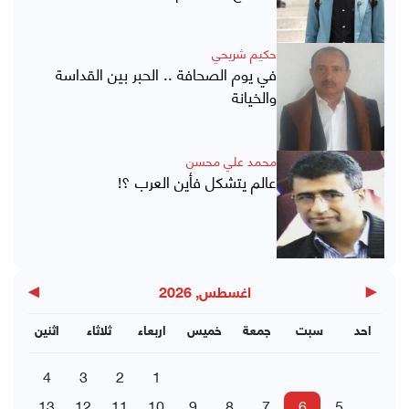
حكيم شريحي
في يوم الصحافة .. الحبر بين القداسة
والخيانة
محمد علي محسن
عالم يتشكل فأين العرب ؟!
▶
◀
اغسطس, 2026
احد
سبت
جمعة
خميس
اربعاء
ثلاثاء
اثنين
4
3
2
1
13
12
11
10
9
8
7
6
5