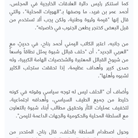
كما استنكر رئيس دائرة العلاقات الخارجية في المجلس،
أحمد عمر بن فريد، ما وصفها بـ"الهويات المحلية"، والتي
قال إنها "قيمة وثروة وطنية، ولكن يجب ألا تستخدم من
قبل البعض كخنجر يطعن الجنوب في خاصرته".
من جانبه، اعتبر الكاتب اليمني أحمد رناح، في حديثٍ مع
"العربي الجديد"، أن "حلف قبائل شبوة يمثل نطاقاً واسعاً
من شيوخ القبائل المعتبرة والشخصيات الهامة الكبيرة، وله
صدى كبير وأهداف عظيمة، إذا تحققت ستجلب الكثير
لشبوه وأهلها".
وأضاف أن "الحلف ليس له توجه سياسي وقوته في كونه
خليط من جميع الطيف السياسي، وأهدافه اجتماعية،
لتخفيف عمليات الثأر وتحقيق مطالب أبناء شبوة بالتعاون
مع السلطة المحلية والحكومية والجهات الداعمة لليمن".
وحول اصطدام السلطة بالحلف، قال رناح، المتحدر من