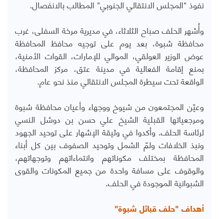
نفوذ "المجلس الانتقالي الجنوبي" المطالب بالانفصال.
وأُشهر الحلف صباح الثلاثاء، في مديرية مرخة السفلى، غرب
محافظة شبوة، بعد يوم على توجيه محافظ المحافظة
عوض الوزير العولقي، الموالي للإمارات، القوات الأمنية،
بمنع إقامة الفعالية في مدينة عتق، مركز المحافظة،
الواقعة تحت سيطرة المجلس الانتقالي منذ نحو عام.
وعيّن المجتمعون من شيوخ ووجهاء وأعيان محافظة شبوة
ومرجعياتها القبلية الشيخ علي حسن بن دوشل النسي
لرئاسة الحلف. وأكدوا في وثيقة الإشهار على توحيد الجهود
ونبذ الخلافات ولمّ الشمل وتوحيد الصفوف بين كل أبناء
المحافظة بمختلف مكوناتهم وانتماءاتهم وتوجهاتهم،
والوقوف على مسافة واحدة من جميع المكونات والقوى
الشبوانية الموجودة في الحلف.
أهداف "حلف قبائل شبوة"