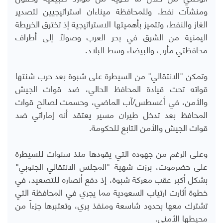
ومنشآت نفط. وللمحافظة ميناءان استراتيجيين لتصدير
الغاز والنفط، وتتميز بأهميتها الاستراتيجية إذ تخترق الخريطة
اليمنية من الشرق في بحر العرب وصولاً إلى أطراف
محافظتي مأرب والبيضاء وسط البلاد.
وتمكن "الانتقالي" من السيطرة على شبوة بعد حرب شنتها
قواته تحت قيادة المحافظ الحالي، ضد قوات الجيش
والأمن، في أغسطس/آب الماضي، وحسمت لصالح قوات
المحافظ بعد تدخل طيران مسير يعتقد أنه إماراتي ضد
قوات الجيش والأمن التابع للحكومة.
وعلى الرغم من جهوده التي يقودها منذ سنوات للسيطرة
على حضرموت، برزت شهية "المجلس الانتقالي الجنوبي"
بشكل أكبر عقب معركة شبوة، إذ دفع أنصاره للتصعيد، في
خطوة أثارت ارتياب السعودية مما يجري في المحافظة التي
تشترك معها بحدود شاسعة ومنفذ بري، وتعتبرها جزءاً من
محيطها الأمني.