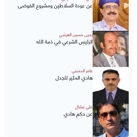
عن عودة السلاطين ومشروع الفوضى
يحيى حسين العرشي
الرئيس الشرعي في ذمة الله
عامر الدميني
هادي المثير للجدل
علي عشال
عن حكم هادي