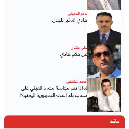
عامر الدميني
هادي المثير للجدل
علي عشال
عن حكم هادي
أحمد الشلفي
لماذا تتم مجاملة محمد الغيثي على
حساب بلد اسمه الجمهورية اليمنية؟
حائط