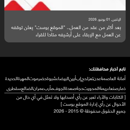
الإثنين, 25 مايو, 2026
باحثون من اليمن يدخلون سباق أبحاث ألزهايمر بدراسة
واعدة منشورة عالميا (ترجمة)
تابع أخبار محافظتك:
أمانة العاصمة
عدن
تعز
لحج
إب
أبين
البيضاء
شبوة
حضرموت
المهرة
الحديدة
ذمار
صنعاء
ريمة
المحويت
حجة
صعدة
الجوف
مأرب
عمران
الضالع
سقطرى
[ الكتابات والآراء تعبر عن رأي أصحابها ولا تمثل في أي حال من
الأحوال عن رأي إدارة الموقع بوست ]
جميع الحقوق محفوظة © 2015 - 2026