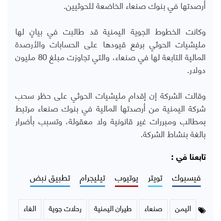
أرصدتها في بنوك صنعاء الخاضعة للحوثيين.
وكانت الخطوط الجوية اليمنية قد طالبت في بيانٍ لها
مليشيات الحوثي برفع قيودها على الحسابات والأرصدة
المالية التابعة لها في صنعاء، والتي تجاوزت مبلغ 80 مليون
دولار.
وقالت الشركة إن إقدام مليشيات الحوثي على حظر سحب
شركة اليمنية من أرصدتها المالية في بنوك صنعاء مرتبط
بمطالب ومبررات غير قانونية ولا معقولة، وتسبب بأضرار
بالغة بنشاط الشركة.
تابعنا في :
فيسبوك
تويتر
يوتيوب
تيليجرام
تطبيق نبض
اليمن
صنعاء
طيران اليمنية
رحلات جوية
الغاء