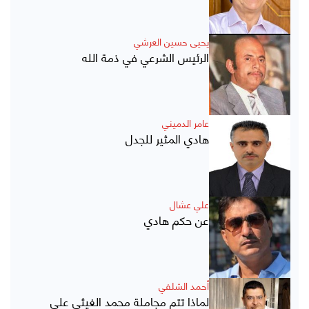
يحيى حسين العرشي
الرئيس الشرعي في ذمة الله
عامر الدميني
هادي المثير للجدل
علي عشال
عن حكم هادي
أحمد الشلفي
لماذا تتم مجاملة محمد الغيثي على