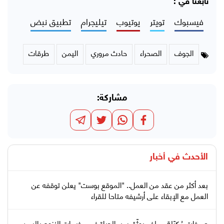
تابعنا في :
فيسبوك
تويتر
يوتيوب
تيليجرام
تطبيق نبض
الجوف
الصحراء
حادث مروري
اليمن
طرقات
مشاركة:
الأحدث في
أخبار
بعد أكثر من عقد من العمل.. "الموقع بوست" يعلن توقفه عن
العمل مع الإبقاء على أرشيفه متاحا للقراء
صرخات مُكبّلة.. ملف يوثّق سير الحياة في مخيمات النزوح باليمن