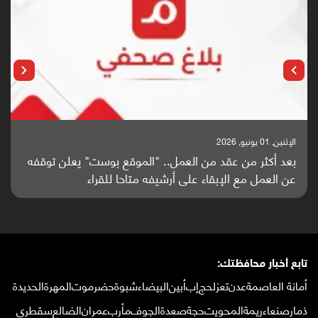
الإثنين, 25 مايو, 2026
باحثون من اليمن يدخلون سباق أبحاث ألزهايمر بدراسة
واعدة منشورة عالميا (ترجمة)
تابع أخبار محافظتك:
أمانة العاصمة
عدن
تعز
لحج
إب
أبين
البيضاء
شبوة
حضرموت
المهرة
الحديدة
ذمار
صنعاء
ريمة
المحويت
حجة
صعدة
الجوف
مأرب
عمران
الضالع
سقطرى