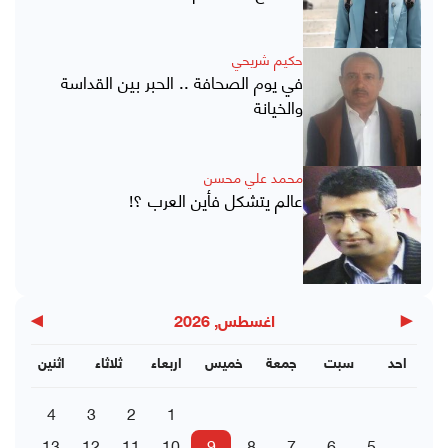
حكيم شريحي
في يوم الصحافة .. الحبر بين القداسة
والخيانة
محمد علي محسن
عالم يتشكل فأين العرب ؟!
▶
◀
اغسطس, 2026
احد
سبت
جمعة
خميس
اربعاء
ثلاثاء
اثنين
4
3
2
1
13
12
11
10
9
8
7
6
5