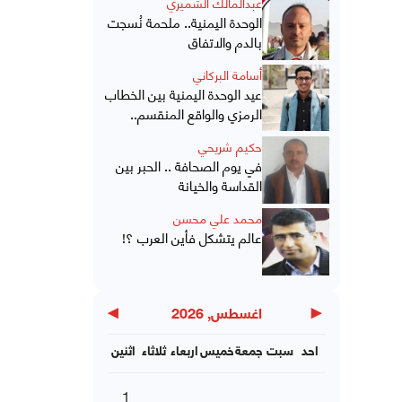
عبدالمالك الشميري
الوحدة اليمنية.. ملحمة نُسجت
بالدم والاتفاق
أسامة البركاني
عيد الوحدة اليمنية بين الخطاب
الرمزي والواقع المنقسم..
حكيم شريحي
في يوم الصحافة .. الحبر بين
القداسة والخيانة
محمد علي محسن
عالم يتشكل فأين العرب ؟!
▶
◀
اغسطس, 2026
احد
سبت
جمعة
خميس
اربعاء
ثلاثاء
اثنين
1