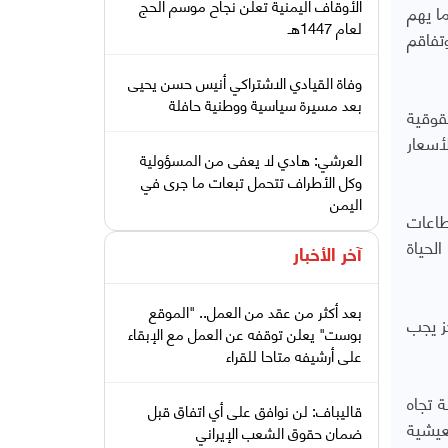
الأوقاف اليمنية تعلن نجاح موسم الحج
ا يهم
لعام 1447هـ
تفاقم
وفاة القيادي الاشتراكي أنيس حسن يحيى
بعد مسيرة سياسية ووطنية حافلة
وقية
أسعار
العرشي: هادي لا يعفى من المسؤولية
وكل الأطراف تتحمل تبعات ما جرى في
اليمن
طاعات
لحياة
آخر الأخبار
بعد أكثر من عقد من العمل.. "الموقع
ز يجب
بوست" يعلن توقفه عن العمل مع الإبقاء
على أرشيفه متاحا للقراء
 تجاه
قاليباف: لن نوافق على أي اتفاق قبل
عيشية
ضمان حقوق الشعب الإيراني