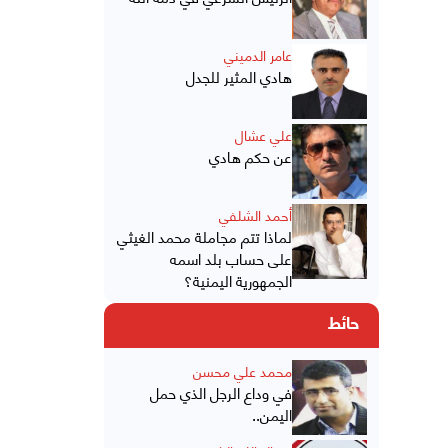
عامر الدميني
هادي المثير للجدل
علي عشال
عن حكم هادي
أحمد الشلفي
لماذا تتم مجاملة محمد الغيثي
على حساب بلد اسمه
الجمهورية اليمنية؟
حائط
محمد علي محسن
في وداع الرجل الذي حمل
اليمن..