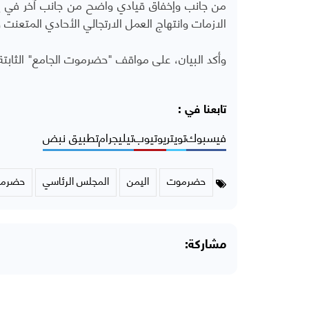
من جانب وإخفاق قيادي واضح من جانب آخر في إدارة
الازمات وانتهاج العمل الارتجالي الأحادي المتع
وأكد البيان، على مواقف "حضرموت الجامع" الثابتة
تابعنا في :
فيسبوك
تويتر
يوتيوب
تيليجرام
تطبيق نبض
حضرموت
اليمن
المجلس الرئاسي
حضرمو
مشاركة: