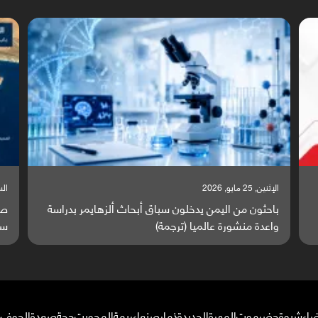
السبت, 23 مايو, 2026
دراسة
صراع دولي يتصاعد قرب اليمن والبحر الأحمر يتحول إلى
ساحة مواجهة عالمية (ترجمة)
ضاء
شبوة
حضرموت
المهرة
الحديدة
ذمار
صنعاء
ريمة
المحويت
حجة
صعدة
الجوف
م