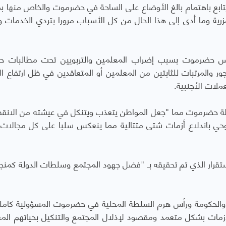
تابع باهتمام بالغ الأوضاع على الساحة في حضرموت والخاص منها بم
مزرية وما أدى إلى هذا الحال من كل الأسباب مرورا بتردي الخدمات و
رس حضرموت بسبب إضراب المعلمين والتربويين تحت مطالبات حق
والمرتبات للثابتين من المعلمين أو المتعاقدين في ظل ارتفاع ال
عملات الأجنبية.
افظة حضرموت مما "جعل المواطن يتعذب ويتنكل في عيشته من الانق
ي يوحي باندلاع أزمات شتى متتالية مما ينعكس سلبا على كل مجالات ا
لاستقرار الذي تم تحقيقه بـ "فضل جهود المجتمع وسلطات الدولة كمنج
والحكومة ورأس هرم السلطة المحلية في حضرموت المسؤولية كاملة
زمات بشكل متعمد ومقصود لإذلال المجتمع والتنكيل بحياتهم الم