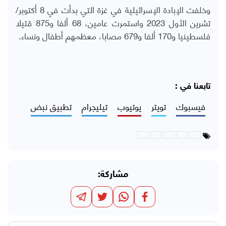
وخلفت الإبادة الإسرائيلية في غزة التي بدأت في 8 أكتوبر/
تشرين الأول 2023 واستمرت عامين، 68 ألفا و875 قتيلا
فلسطينيا و170 ألفا و679 مصابا، معظمهم أطفال ونساء.
تابعنا في :
فيسبوك
تويتر
يوتيوب
تيليجرام
تطبيق نبض
مشاركة: