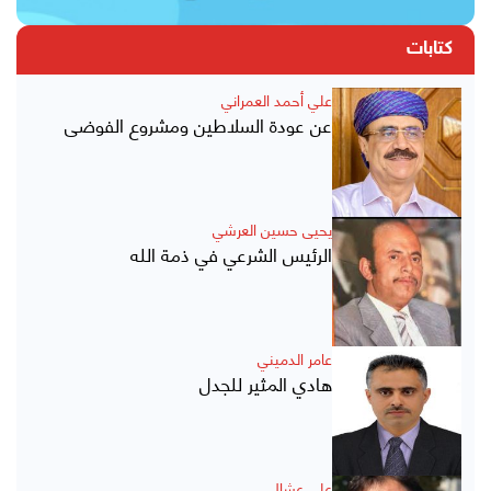
كتابات
علي أحمد العمراني
عن عودة السلاطين ومشروع الفوضى
يحيى حسين العرشي
الرئيس الشرعي في ذمة الله
عامر الدميني
هادي المثير للجدل
علي عشال