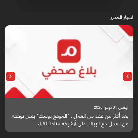
اختيار المحرر
الإثنين, 25 مايو, 2026
باحثون من اليمن يدخلون سباق أبحاث ألزهايمر بدراسة
واعدة منشورة عالميا (ترجمة)