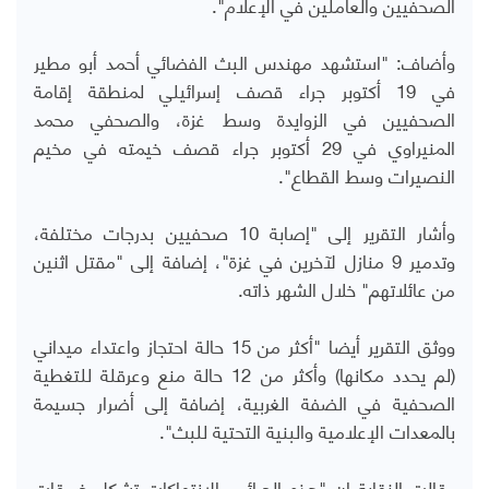
الصحفيين والعاملين في الإعلام".
وأضاف: "استشهد مهندس البث الفضائي أحمد أبو مطير
في 19 أكتوبر جراء قصف إسرائيلي لمنطقة إقامة
الصحفيين في الزوايدة وسط غزة، والصحفي محمد
المنيراوي في 29 أكتوبر جراء قصف خيمته في مخيم
النصيرات وسط القطاع".
وأشار التقرير إلى "إصابة 10 صحفيين بدرجات مختلفة،
وتدمير 9 منازل لآخرين في غزة"، إضافة إلى "مقتل اثنين
من عائلاتهم" خلال الشهر ذاته.
ووثق التقرير أيضا "أكثر من 15 حالة احتجاز واعتداء ميداني
(لم يحدد مكانها) وأكثر من 12 حالة منع وعرقلة للتغطية
الصحفية في الضفة الغربية، إضافة إلى أضرار جسيمة
بالمعدات الإعلامية والبنية التحتية للبث".
وقالت النقابة إن "هذه الجرائم والانتهاكات تشكل خروقات