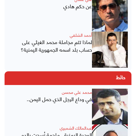
عن حكم هادي
أحمد الشلفي
لماذا تتم مجاملة محمد الغيثي على
حساب بلد اسمه الجمهورية اليمنية؟
حائط
محمد علي محسن
في وداع الرجل الذي حمل اليمن..
عبدالمالك الشميري
الوحدة اليمنية.. ملحمة نُسجت بالدم