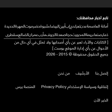
تابع أخبار محافظتك:
أمانة العاصمة
عدن
تعز
لحج
إب
أبين
البيضاء
شبوة
حضرموت
المهرة
الحديدة
ذمار
صنعاء
ريمة
المحويت
حجة
صعدة
الجوف
مأرب
عمران
الضالع
سقطرى
[ الكتابات والآراء تعبر عن رأي أصحابها ولا تمثل في أي حال من
الأحوال عن رأي إدارة الموقع بوست ]
جميع الحقوق محفوظة © 2015 - 2026
إتصل بنا
الأرشيف
من نحن
إتفاقية وسياسة الإستخدام Privacy Policy
المنصة برس
الخبر الآن