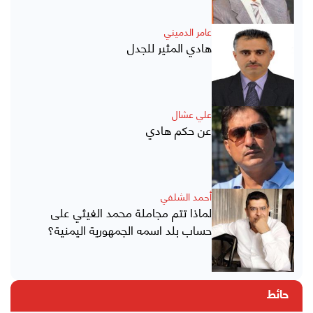
عامر الدميني
هادي المثير للجدل
علي عشال
عن حكم هادي
أحمد الشلفي
لماذا تتم مجاملة محمد الغيثي على
حساب بلد اسمه الجمهورية اليمنية؟
حائط