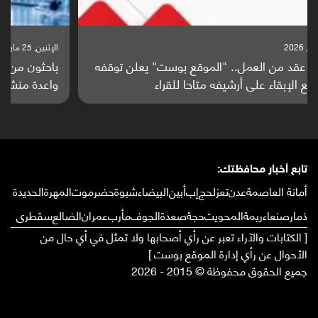
الإثنين, 25 مايو, 2026
باحثون من اليمن يدخلون سباق أبحاث ألزهايمر بدراسة
واعدة منشورة عالميا (ترجمة)
تابع أخبار محافظتك:
أمانة العاصمة
عدن
تعز
لحج
إب
أبين
البيضاء
شبوة
حضرموت
المهرة
الحديدة
ذمار
صنعاء
ريمة
المحويت
حجة
صعدة
الجوف
مأرب
عمران
الضالع
سقطرى
[ الكتابات والآراء تعبر عن رأي أصحابها ولا تمثل في أي حال من
الأحوال عن رأي إدارة الموقع بوست ]
جميع الحقوق محفوظة © 2015 - 2026