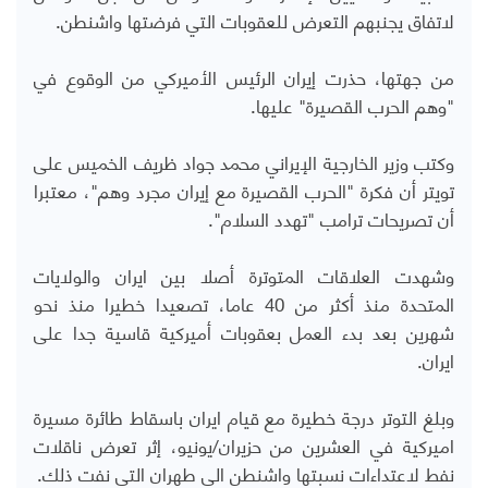
لاتفاق يجنبهم التعرض للعقوبات التي فرضتها واشنطن.
من جهتها، حذرت إيران الرئيس الأميركي من الوقوع في
"وهم الحرب القصيرة" عليها.
وكتب وزير الخارجية الإيراني محمد جواد ظريف الخميس على
تويتر أن فكرة "الحرب القصيرة مع إيران مجرد وهم"، معتبرا
أن تصريحات ترامب "تهدد السلام".
وشهدت العلاقات المتوترة أصلا بين ايران والولايات
المتحدة منذ أكثر من 40 عاما، تصعيدا خطيرا منذ نحو
شهرين بعد بدء العمل بعقوبات أميركية قاسية جدا على
ايران.
وبلغ التوتر درجة خطيرة مع قيام ايران باسقاط طائرة مسيرة
اميركية في العشرين من حزيران/يونيو، إثر تعرض ناقلات
نفط لاعتداءات نسبتها واشنطن الى طهران التي نفت ذلك.