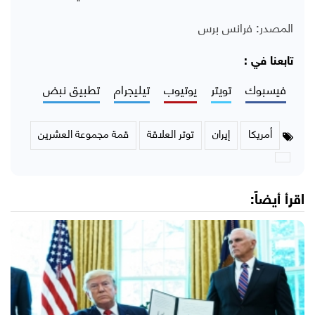
المصدر: فرانس برس
تابعنا في :
فيسبوك
تويتر
يوتيوب
تيليجرام
تطبيق نبض
أمريكا
إيران
توتر العلاقة
قمة مجموعة العشرين
اقرأ أيضاً: