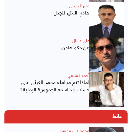
عامر الدميني
هادي المثير للجدل
علي عشال
عن حكم هادي
أحمد الشلفي
لماذا تتم مجاملة محمد الغيثي على
حساب بلد اسمه الجمهورية اليمنية؟
حائط
محمد علي محسن