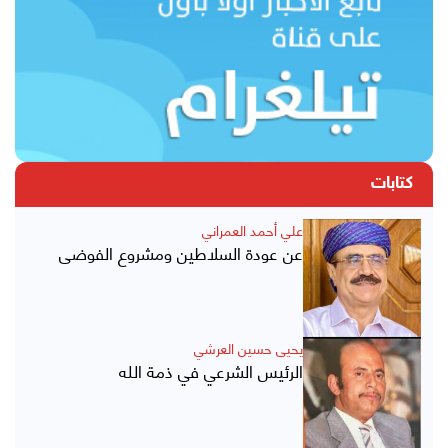
كتابات
علي أحمد العمراني
عن عودة السلاطين ومشروع الفوضى
يحيى حسين العرشي
الرئيس الشرعي في ذمة الله