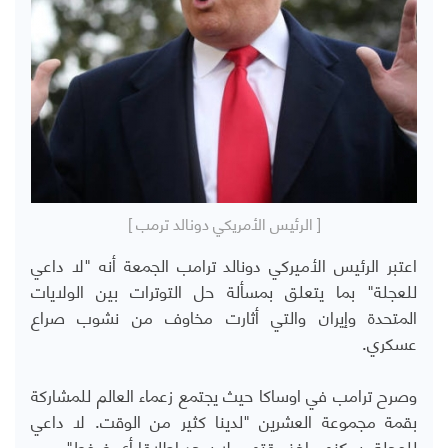
[ الرئيس الأمريكي دونالد ترمب ]
اعتبر الرئيس الأميركي دونالد ترامب الجمعة أنه "لا داعي
للعجلة" بما يتعلق بمسألة حل التوترات بين الولايات
المتحدة وإيران والتي أثارت مخاوف من نشوب صراع
عسكري.
وصرح ترامب في اوساكا حيث يجتمع زعماء العالم للمشاركة
بقمة مجموعة العشرين "لدينا كثير من الوقت. لا داعي
للعجلة، يمكنهم اخذ وقتهم. لا يوجد إطلاقا أي ضغط".