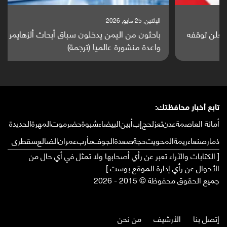
الإثنين, 25 مايو, 2026
باحثون من اليمن يدخلون سباق أبحاث ألزهايمر بدراسة
واعدة منشورة عالميا (ترجمة)
تابع أخبار محافظتك:
أمانة العاصمة
عدن
تعز
لحج
إب
أبين
البيضاء
شبوة
حضرموت
المهرة
الحديدة
ذمار
صنعاء
ريمة
المحويت
حجة
صعدة
الجوف
مأرب
عمران
الضالع
سقطرى
[ الكتابات والآراء تعبر عن رأي أصحابها ولا تمثل في أي حال من
الأحوال عن رأي إدارة الموقع بوست ]
جميع الحقوق محفوظة © 2015 - 2026
إتصل بنا
الأرشيف
من نحن