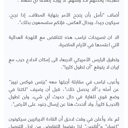
أضاف "نأمل بأن ينجح الأمر بنهاية المطاف. إذا نجح،
سيكون جيدا، وبحال العكس، فإنكم ستسمعون بذلك".
الا ان تصريحات ترامب هذه تتناقض مع اللهجة العدائية
التي اعتمدها في الأيام الماضية.
وتطرق الرئيس الأميركي الاربعاء الى إمكان اندلاع حرب مع
ايران لا يتوقع "أن تطول كثيرا".
وأعرب ترامب في مقابلة أجرتها معه "بزنس فوكس نيوز"
عن أمله بـ"ألا يحصل ذلك"، قبل أن يضيف "لكننا في
وضع قوي للغاية في حال حدوث أي شيء. ولن تطول
(الحرب) كثيراً. ولا أتحدث هنا عن إرسال جنود على الأرض".
ثم عاد وأعلن في وقت لاحق أن القادة الايرانيين سيكونون
"اغبياء" و"أنانيين" إذا رفضوا التفاوض من اجل التوصل