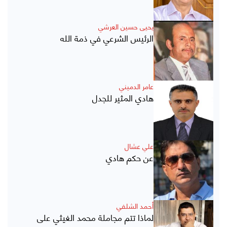
يحيى حسين العرشي
الرئيس الشرعي في ذمة الله
عامر الدميني
هادي المثير للجدل
علي عشال
عن حكم هادي
أحمد الشلفي
لماذا تتم مجاملة محمد الغيثي على