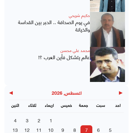
حكيم شريحي
في يوم الصحافة .. الحبر بين القداسة
والخيانة
محمد علي محسن
عالم يتشكل فأين العرب ؟!
▶
◀
اغسطس, 2026
احد
سبت
جمعة
خميس
اربعاء
ثلاثاء
اثنين
4
3
2
1
13
12
11
10
9
8
7
6
5