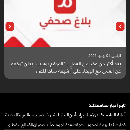
الإثنين, 25 مايو, 2026
باحثون من اليمن يدخلون سباق أبحاث ألزهايمر بدراسة
واعدة منشورة عالميا (ترجمة)
تابع أخبار محافظتك:
أمانة العاصمة
عدن
تعز
لحج
إب
أبين
البيضاء
شبوة
حضرموت
المهرة
الحديدة
ذمار
صنعاء
ريمة
المحويت
حجة
صعدة
الجوف
مأرب
عمران
الضالع
سقطرى