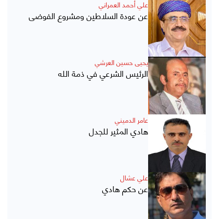
علي أحمد العمراني
عن عودة السلاطين ومشروع الفوضى
يحيى حسين العرشي
الرئيس الشرعي في ذمة الله
عامر الدميني
هادي المثير للجدل
علي عشال
عن حكم هادي