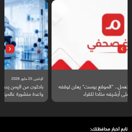
الإثنين, 25 مايو, 2026
باحثون من اليمن يدخلون سباق أبحاث ألزهايمر بدراسة
واعدة منشورة عالميا (ترجمة)
تابع أخبار محافظتك: