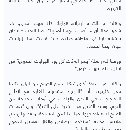
الكردية.
ونقلت عن الشابة الإيرانية قولها: "كلنا مهسا أميني، لقد
شعرنا فعلاً أن ما أصاب مهسا أصابنا"، كما التقت غالاغان
بالشابة باريا في منطقة جبلية، حيث قابلت نساء إيرانيات
عبرن أيضا الحدود.
ووفقا للمراسلة "يعبر المئات كل يوم البوابات الحدودية من
إيران، بينما يهرب آخرون".
ونقلت عن سيدة أخرى تمكنت من الخروج من إيران مثلما
فعل كثيرون، أن "الأجواء مشحونة للغاية مع اندلاع
الاحتجاجات في المدن والبلدات في أوقات مختلفة من
اليوم، وسط القليل من القدرة على التنبؤ"، وأن "حملات
القمع لا هوادة فيها. قوات الأمن المسلحة، وبعضها يرتدي
ملابس مدنية، تستخدم الرصاص والغاز المسيل للدموع
ضد المتظاهرين والمارة".