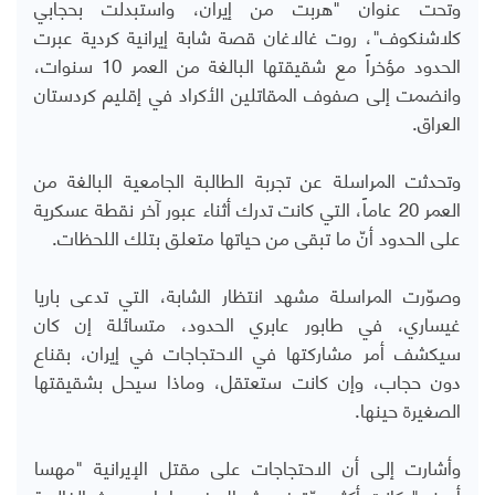
وتحت عنوان "هربت من إيران، واستبدلت بحجابي
كلاشنكوف"، روت غالاغان قصة شابة إيرانية كردية عبرت
الحدود مؤخراً مع شقيقتها البالغة من العمر 10 سنوات،
وانضمت إلى صفوف المقاتلين الأكراد في إقليم كردستان
العراق.
وتحدثت المراسلة عن تجربة الطالبة الجامعية البالغة من
العمر 20 عاماً، التي كانت تدرك أثناء عبور آخر نقطة عسكرية
على الحدود أنّ ما تبقى من حياتها متعلق بتلك اللحظات.
وصوّرت المراسلة مشهد انتظار الشابة، التي تدعى باريا
غيساري، في طابور عابري الحدود، متسائلة إن كان
سيكشف أمر مشاركتها في الاحتجاجات في إيران، بقناع
دون حجاب، وإن كانت ستعتقل، وماذا سيحل بشقيقتها
الصغيرة حينها.
وأشارت إلى أن الاحتجاجات على مقتل الإيرانية "مهسا
أميني" كانت أكثر حدّة في شمال غرب إيران، حيث الغالبية