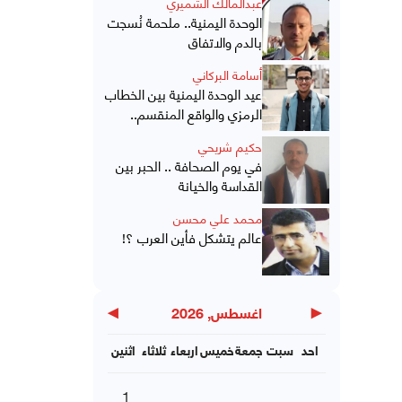
عبدالمالك الشميري
الوحدة اليمنية.. ملحمة نُسجت
بالدم والاتفاق
أسامة البركاني
عيد الوحدة اليمنية بين الخطاب
الرمزي والواقع المنقسم..
حكيم شريحي
في يوم الصحافة .. الحبر بين
القداسة والخيانة
محمد علي محسن
عالم يتشكل فأين العرب ؟!
▶
◀
اغسطس, 2026
احد
سبت
جمعة
خميس
اربعاء
ثلاثاء
اثنين
1