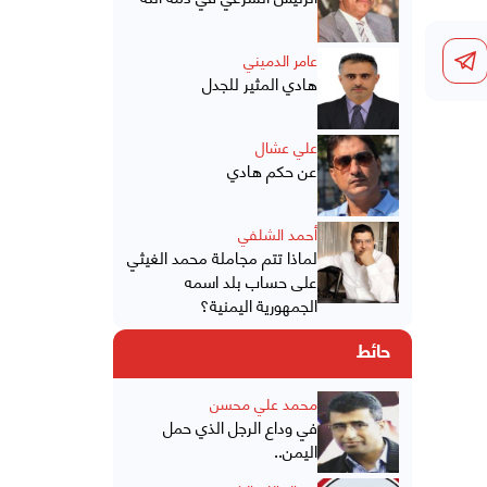
عامر الدميني
هادي المثير للجدل
علي عشال
عن حكم هادي
أحمد الشلفي
لماذا تتم مجاملة محمد الغيثي
على حساب بلد اسمه
الجمهورية اليمنية؟
حائط
محمد علي محسن
في وداع الرجل الذي حمل
اليمن..