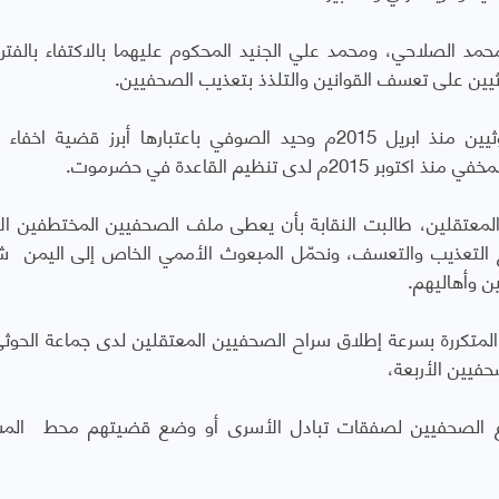
 الصلاحي، ومحمد علي الجنيد المحكوم عليهما بالاكتفاء بالفترة
يين على تعسف القوانين والتلذذ بتعذيب الصحفيين.
وذكّرت بقضية الصحفي المخفي قسرا لدى الحوثيين منذ ابريل 2015م وحيد الصوفي باعتبارها أبرز قضي
تنظيم القاعدة في حضرموت.
لمعتقلين، طالبت النقابة بأن يعطى ملف الصحفيين المختطفين الأ
واع التعذيب والتعسف، ونحمّل المبعوث الأممي الخاص إلى اليمن 
ن وأهاليهم.
 المتكررة بسرعة إطلاق سراح الصحفيين المعتقلين لدى جماعة الحوث
حفيين الأربعة،
اع الصحفيين لصفقات تبادل الأسرى أو وضع قضيتهم محط المس