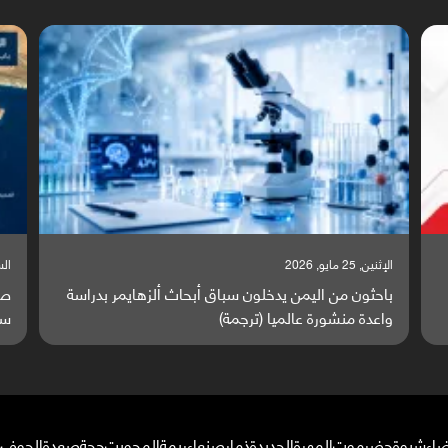
السبت, 23 مايو, 2026
سة
صراع دولي يتصاعد قرب اليمن والبحر الأحمر يتحول إلى
ساحة مواجهة عالمية (ترجمة)
ضاء
شبوة
حضرموت
المهرة
الحديدة
ذمار
صنعاء
ريمة
المحويت
حجة
صعدة
الجوف
م