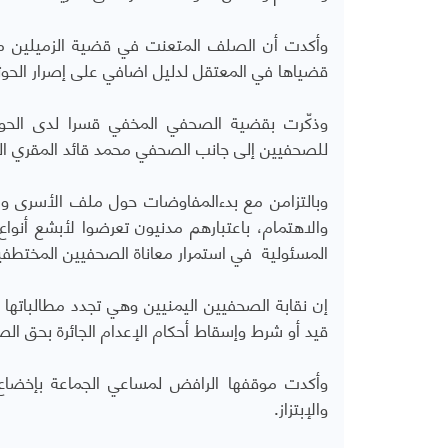
وأكدت أن الصلف المتعنت في قضية الزميلين محمد
قضياها في المعتقل لدليل اضافي على إصرار الحوث
للصحفيين إلى جانب الصحفي محمد قائد المقري المخفي منذ اكتوبر 2015م لدى 
وبالتزامن مع بدءالمفاوضات حول ملف الأسرى وا
والاهتمام، باعتبارهم مدنيون تعرضوا لأبشع أن
المسئولية في استمرار معاناة الصحفيين المختطفي
إن نقابة الصحفيين اليمنيين وهي تجدد مطالباتها
قيد أو شرط وإسقاط أحكام الإعدام الجائرة بحق الص
وأكدت موقفها الرافض لمساعي الجماعة بإخض
والإبتزاز.