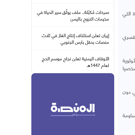
صرخات مُكبّلة.. ملف يوثّق سير الحياة في
 التي
مخيمات النزوح باليمن
إيران تعلن استئناف إنتاج الغاز في ثلاث
ة اخفاء قسري
منصات بحقل بارس الجنوبي
الأوقاف اليمنية تعلن نجاح موسم الحج
ولوية
لعام 1447هـ
شخصيا
ي دون
اومة