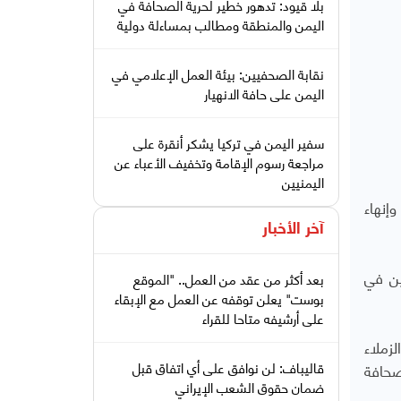
بلا قيود: تدهور خطير لحرية الصحافة في
اليمن والمنطقة ومطالب بمساءلة دولية
نقابة الصحفيين: بيئة العمل الإعلامي في
اليمن على حافة الانهيار
سفير اليمن في تركيا يشكر أنقرة على
مراجعة رسوم الإقامة وتخفيف الأعباء عن
اليمنيين
إنهاء
آخر الأخبار
ين في
بعد أكثر من عقد من العمل.. "الموقع
بوست" يعلن توقفه عن العمل مع الإبقاء
على أرشيفه متاحا للقراء
زملاء
قاليباف: لن نوافق على أي اتفاق قبل
صحافة
ضمان حقوق الشعب الإيراني