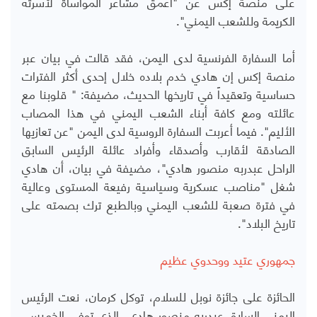
على منصة إكس عن "أعمق مشاعر المواساة لأسرته
الكريمة وللشعب اليمني".
أما السفارة الفرنسية لدى اليمن، فقد قالت في بيان عبر
منصة إكس إن هادي خدم بلاده خلال إحدى أكثر الفترات
حساسية وتعقيداً في تاريخها الحديث، مضيفة: " قلوبنا مع
عائلته ومع كافة أبناء الشعب اليمني في هذا المصاب
الأليم".
فيما أعربت
السفارة الروسية لدى اليمن "عن تعازيها
الصادقة لأقارب وأصدقاء وأفراد عائلة الرئيس السابق
الراحل عبدربه منصور هادي"، مضيفة في بيان، أن هادي
شغل "مناصب عسكرية وسياسية رفيعة المستوى وعالية
في فترة صعبة للشعب اليمني وبالطبع ترك بصمته على
تاريخ البلاد".
جمهوري عتيد ووحدوي عظيم
الحائزة على جائزة نوبل للسلام، توكل كرمان، نعت الرئيس
اليمني السابق عبدربه منصور هادي، الذي توفي الخميس،