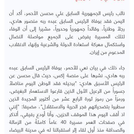
نائب رئيس الجمهورية السابق علي محسن الأحمر، أكد أن
اليمن فقد بوفاة الرئيس السابق عبده ربه منصور هادي،
رجلاً وطنياً، وقائداً جمهورياً وحدوياً، مشيرا إلى أن الوفاء
لتلك المسيرة يفرض على الجميع مواصلة النضال
واستكمال معركة استعادة الدولة والشرعية وإنهاء الانقلاب
المدعوم من إيران.
جاء ذلك في بيان نعي للأحمر، بوفاة الرئيس السابق عبده
ربه هادي، نشرها على منصة إكس، حيث قال
محسن عن
الرئيس الأسبق هادي: "برحيله فقد الوطن اليوم مناضلاً
جسوراً من الرعيل الأول الذين قارعوا الاستعمار البغيض،
ورمزاً من رموز ثورة الرابع عشر من أكتوبر المجيدة الذين
سطروا بتضحياتهم فجر الحرية والاستقلال"،
مضيفا: "إنني
اذ أقف اليوم هذا الموقف الحزين، وأنا أودع رفيقي، أتذكر
في صفحات العمر مسيرة 40 عاماً كاملةً من الزمالة
والصداقة منذ أول لقاء إثر استقبالنا له في مدينة البيضاء