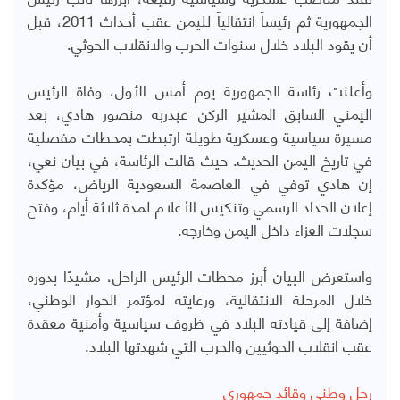
الجمهورية ثم رئيساً انتقالياً لليمن عقب أحداث 2011، قبل
أن يقود البلاد خلال سنوات الحرب والانقلاب الحوثي.
وأعلنت رئاسة الجمهورية يوم أمس الأول، وفاة الرئيس
اليمني السابق المشير الركن عبدربه منصور هادي، بعد
مسيرة سياسية وعسكرية طويلة ارتبطت بمحطات مفصلية
في تاريخ اليمن الحديث. حيث
قالت الرئاسة، في بيان نعي،
إن هادي توفي في العاصمة السعودية الرياض، مؤكدة
إعلان الحداد الرسمي وتنكيس الأعلام لمدة ثلاثة أيام، وفتح
سجلات العزاء داخل اليمن وخارجه.
واستعرض البيان أبرز محطات الرئيس الراحل، مشيدًا بدوره
خلال المرحلة الانتقالية، ورعايته لمؤتمر الحوار الوطني،
إضافة إلى قيادته البلاد في ظروف سياسية وأمنية معقدة
عقب انقلاب الحوثيين والحرب التي شهدتها البلاد.
رجل وطني وقائد جمهوري