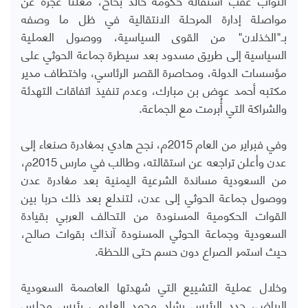
مواصلة إدارة المرحلة الانتقالية في ظل ما وصفه
بـ"الخذلان" من القوى السياسية، ووصول العملية
السياسية إلى طريق مسدود بعد سيطرة جماعة الحوثي على
مؤسسات الدولة، ومحاصرة القصر الرئاسي، واختطاف مدير
مكتبه أحمد عوض بن مبارك، وعدم تنفيذ اتفاقات التهدئة
والشراكة التي أُبرمت مع الجماعة.
وفي فبراير من العام 2015م، نجح هادي بمغادرة صنعاء إلى
عدن وأعلن تراجعه عن استقالته، وطالب في مارس 2015م،
من السعودية مساندة الشرعية اليمنية بعد مغادرة عدن
ووصول جماعة الحوثي إلى عدن، لتندلع بعد ذلك حربا بين
القوات الحكومية المسنودة من التحالف العربي بقيادة
السعودية وجماعة الحوثي المسنودة آنذاك بقوات صالح،
حيث استمر الصراع دون حسم حتى اللحظة.
وخلال عملية التشييع التي شهدتها العاصمة السعودية
الرياض، جدد الرئيس رشاد محمد العليمي رئيس مجلس