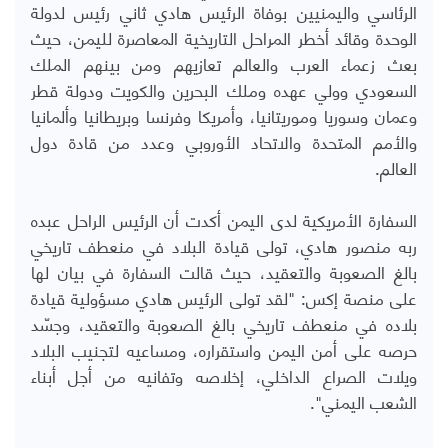
الرئاسي واليمنيين بوفاة الرئيس هادي ثاني رئيس لدولة
الوحدة وقائد أخطر المراحل التاريخية المعاصرة لليمن، حيث
بعث زعماء العرب والعالم تعازيهم ومن بينهم الملك
السعودي وولي عهده وملك البحرين والكويت ودولة قطر
وعمان وسوريا وموريتانيا، وأمريكا وفرنسا وبريطانيا وألمانيا
والأمم المتحدة والاتحاد الأوروبي وعدد من قادة دول
العالم.
السفارة الأمريكية لدى اليمن أكدت أن الرئيس الراحل عبده
ربه منصور هادي، تولى قيادة البلاد في منعطف تاريخي
بالغ الصعوبة والتعقيد، حيث قالت السفارة في بيان لها
على منصة إكس: "لقد تولى الرئيس هادي مسؤولية قيادة
بلاده في منعطف تاريخي بالغ الصعوبة والتعقيد، وجسّد
حرصه على أمن اليمن واستقراره، ومساعيه لتجنيب البلاد
ويلات الصراع الداخلي، إخلاصه وتفانيه من أجل أبناء
الشعب اليمني".