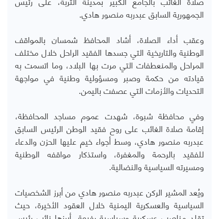
صلاة الغائب بالجامع الكبير بمدينة التربة، على رئيس
الجمهورية السابق عبدربه منصور هادي.
وعقب أداء الصلاة، أشاد المحافظ شمسان بالمواقف
الوطنية والتاريخية التي جسدها الفقيد الراحل خلال مختلف
المراحل والمنعطفات التي مرت بها البلاد، وما اتسمت به
قيادته من حكمة وصبر ومسؤولية وطنية في مواجهة
التحديات والأزمات التي عصفت باليمن.
وفي محافظة شبوة، شهدت عموم مساجد المحافظة،
إقامة صلاة الغائب على روح فقيد الوطن الرئيس السابق
عبدربه منصور هادي، وسط أجواء خيم عليها الحزن والدعاء
للفقيد بالرحمة والمغفرة، واستذكار مواقفه الوطنية
ومسيرته السياسية والنضالية.
ويُعد المشير الركن عبدربه منصور هادي من أبرز الشخصيات
السياسية والعسكرية اليمنية خلال العقود الأخيرة، حيث
تقلد مناصب عسكرية وسياسية رفيعة، أبرزها نائب رئيس