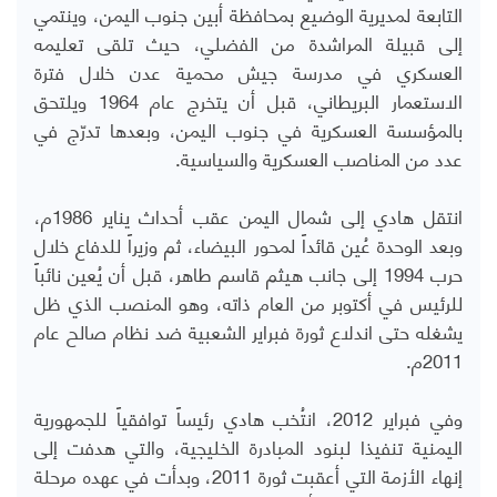
التابعة لمديرية الوضيع بمحافظة أبين جنوب اليمن، وينتمي
إلى قبيلة المراشدة من الفضلي، حيث تلقى تعليمه
العسكري في مدرسة جيش محمية عدن خلال فترة
الاستعمار البريطاني، قبل أن يتخرج عام 1964 ويلتحق
بالمؤسسة العسكرية في جنوب اليمن، وبعدها تدرّج في
عدد من المناصب العسكرية والسياسية.
انتقل هادي إلى شمال اليمن عقب أحداث يناير 1986م،
وبعد الوحدة عُين قائداً لمحور البيضاء، ثم وزيراً للدفاع خلال
حرب 1994 إلى جانب هيثم قاسم طاهر، قبل أن يُعين نائباً
للرئيس في أكتوبر من العام ذاته، وهو المنصب الذي ظل
يشغله حتى اندلاع ثورة فبراير الشعبية ضد نظام صالح عام
2011م.
وفي فبراير 2012، انتُخب هادي رئيساً توافقياً للجمهورية
اليمنية تنفيذا لبنود المبادرة الخليجية، والتي هدفت إلى
إنهاء الأزمة التي أعقبت ثورة 2011، وبدأت في عهده مرحلة