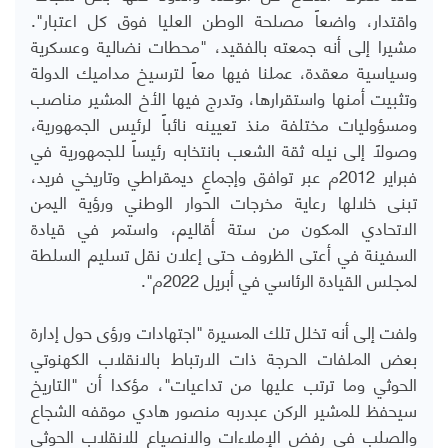
واقتدار، واضعاً مصلحة الوطن العليا فوق كل اعتبار".
مشيرا
إلى أنه جمعته بالفقيد، "محطات نضالية وعسكرية
وسياسية معقدة، عملنا فيها معاً لترسيخ مداميك الدولة
وتثبيت أمنها واستقرارها، وتدرج فيها الأخ المشير مناصب
ومسؤوليات مختلفة منذ تعيينه نائباً لرئيس الجمهورية،
وصولاً إلى نيله ثقة الشعب بانتخابه رئيساً للجمهورية في
فبراير 2012م عبر توافق وإجماعٍ ديمقراطي وتاريخي فريد،
تبنى خلالها رعاية مخرجات الحوار الوطني ورؤية اليمن
الاتحادي المكون من ستة أقاليم، واستمر في قيادة
السفينة في أعتى الظروف حتى إعلان نقل تسليم السلطة
لمجلس القيادة الرئاسي في أبريل 2022م".
ولفت إلى أنه تخلل تلك المسيرة "اجتهادات ورؤى حول إدارة
بعض الملفات الحرجة ذات الارتباط بالانقلاب الكهنوتي
الحوثي وما ترتب عليها من تداعيات"، مؤكدا أن "التاريخ
سيحفظ للمشير الركن عبدربه منصور هادي موقفه الشجاع
والصلب في رفض الإملاءات والانصياع للانقلاب الحوثي