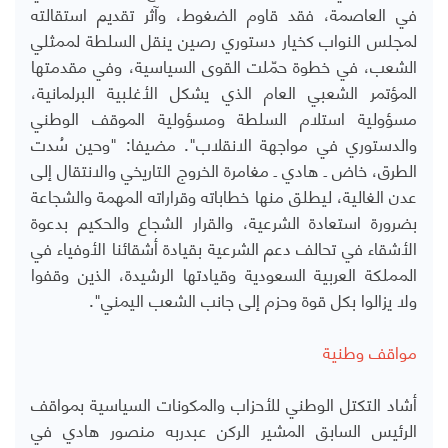
في العاصمة، فقد قاوم الضغوط، وآثر تقديم استقالته
لمجلس النواب كخيار دستوري رصين ينقل السلطة لممثلي
الشعب، في خطوة حمّلت القوى السياسية، وفي مقدمتها
المؤتمر الشعبي العام الذي يشكل الأغلبية البرلمانية،
مسؤولية استلام السلطة ومسؤولية الموقف الوطني
والدستوري في مواجهة الانقلاب".
مضيفا:
"وحين سُدت
الطرق، خاض ـ هادي ـ مغامرة الخروج التاريخي والانتقال إلى
عدن الغالية، ليطلق منها خطاباته وقراراته المهمة والشجاعة
بضرورة استعادة الشرعية، والقرار الشجاع والحكيم بدعوة
الأشقاء في تحالف دعم الشرعية بقيادة أشقائنا الأوفياء في
المملكة العربية السعودية وقيادتها الرشيدة، الذين وقفوا
ولا يزالوا بكل قوة وحزم إلى جانب الشعب اليمني".
مواقف وطنية
أشاد التكتل الوطني للأحزاب والمكونات السياسية بمواقف
الرئيس السابق المشير الركن عبدربه منصور هادي في