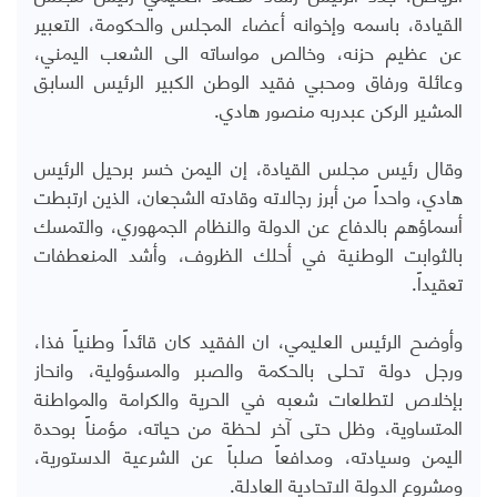
القيادة، باسمه وإخوانه أعضاء المجلس والحكومة، التعبير
عن عظيم حزنه، وخالص مواساته الى الشعب اليمني،
وعائلة ورفاق ومحبي فقيد الوطن الكبير الرئيس السابق
المشير الركن عبدربه منصور هادي.
وقال رئيس مجلس القيادة، إن اليمن خسر برحيل الرئيس
هادي، واحداً من أبرز رجالاته وقادته الشجعان، الذين ارتبطت
أسماؤهم بالدفاع عن الدولة والنظام الجمهوري، والتمسك
بالثوابت الوطنية في أحلك الظروف، وأشد المنعطفات
تعقيداً.
وأوضح الرئيس العليمي، ان الفقيد كان قائداً وطنياً فذا،
ورجل دولة تحلى بالحكمة والصبر والمسؤولية، وانحاز
بإخلاص لتطلعات شعبه في الحرية والكرامة والمواطنة
المتساوية، وظل حتى آخر لحظة من حياته، مؤمناً بوحدة
اليمن وسيادته، ومدافعاً صلباً عن الشرعية الدستورية،
ومشروع الدولة الاتحادية العادلة.