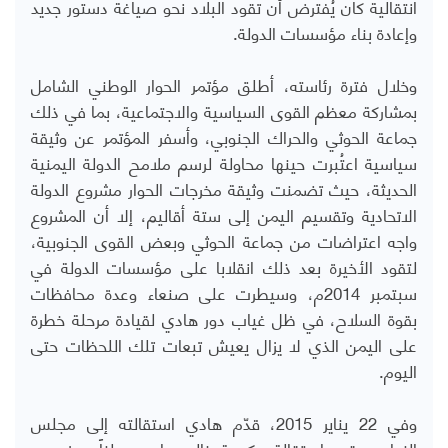
انتقالية كان يُفترض أن تقود البلاد نحو صياغة دستور جديد
وإعادة بناء مؤسسات الدولة.
وخلال فترة رئاسته، أطلق مؤتمر الحوار الوطني الشامل
بمشاركة معظم القوى السياسية والاجتماعية، بما في ذلك
جماعة الحوثي والحراك الجنوبي، وأسفر المؤتمر عن وثيقة
سياسية اعتُبرت حينها محاولة لرسم ملامح الدولة اليمنية
الحديثة، حيث تضمنت وثيقة مخرجات الحوار مشروع الدولة
الاتحادية وتقسيم اليمن إلى ستة أقاليم، إلا أن المشروع
واجه اعتراضات من جماعة الحوثي وبعض القوى الجنوبية،
لتقود الأخيرة بعد ذلك انقلابا على مؤسسات الدولة في
سبتمبر 2014م، وسيطرت على صنعاء وعدة محافظات
بقوة السلاح، في ظل غياب دور هادي لقيادة مرحلة خطرة
على اليمن الذي لا يزال يعيش تبعات تلك اللحظات حتى
اليوم.
وفي 22 يناير 2015، قدّم هادي استقالته إلى مجلس
النواب عقب استقالة حكومة خالد بحاح، معلناً عجزه عن