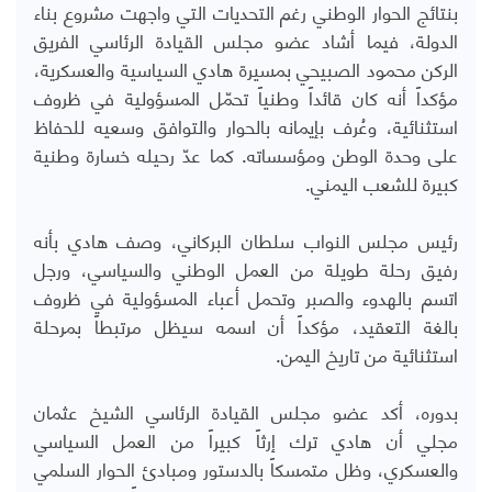
بنتائج الحوار الوطني رغم التحديات التي واجهت مشروع بناء
الدولة، فيما أشاد عضو مجلس القيادة الرئاسي الفريق
الركن محمود الصبيحي بمسيرة هادي السياسية والعسكرية،
مؤكداً أنه كان قائداً وطنياً تحمّل المسؤولية في ظروف
استثنائية، وعُرف بإيمانه بالحوار والتوافق وسعيه للحفاظ
على وحدة الوطن ومؤسساته. كما عدّ رحيله خسارة وطنية
كبيرة للشعب اليمني.
رئيس مجلس النواب سلطان البركاني، وصف هادي بأنه
رفيق رحلة طويلة من العمل الوطني والسياسي، ورجل
اتسم بالهدوء والصبر وتحمل أعباء المسؤولية في ظروف
بالغة التعقيد، مؤكداً أن اسمه سيظل مرتبطاً بمرحلة
استثنائية من تاريخ اليمن.
بدوره، أكد عضو مجلس القيادة الرئاسي الشيخ عثمان
مجلي أن هادي ترك إرثاً كبيراً من العمل السياسي
والعسكري، وظل متمسكاً بالدستور ومبادئ الحوار السلمي