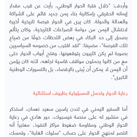
وأردف: "خلال فترة الحوار الوطني، رأيت عن قرب مقدار
إيمانه الحقيقي بإمكانية بناء يمن جديد قائم على الشراكة
والعدالة والدولة. كان يرى في الحوار فرصة تاريخية أخيرة
لانتشال اليمن من دوامة الصراعات التاريخية، وكان يتألم
بصدق إلى حد البكاء في بعض اللحظات خوفًا من ضياع
تلك الفرصة"، مضيفا: "لقد اقترب من خصومه السياسيين
بصورة لم يكن كثيرون يتوقعونها، وفتح أبواب الحوار حتى
مع من كانوا يحملون مواقف قاسية تجاهه، لأنه كان يؤمن
أن اليمن لا يمكن أن يُبنى بالإقصاء، بل بالتسويات الوطنية
الكبرى".
رعاية الحوار وتحمل المسؤولية بظروف استثنائية
أما السفير اليمني في لندن ياسين سعيد نعمان، استذكر
في منشور له على منصة فيسبوك، دور هادي في رعاية
الحوار الوطني ومقاومة ضغوط مراكز النفوذ، معتبراً أنه
انتصر لمنهج الحوار على حساب "سلوك الغلبة"، وتمسك