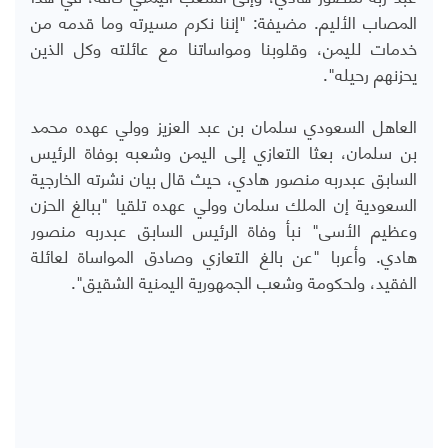
المصاب الأليم.
مضيفة
: "إننا نكرم مسيرته وما قدمه من
خدمات لليمن، وقلوبنا ومواساتنا مع عائلته وكل الذين
يحزنهم رحيله".
العاهل السعودي سلمان بن عبد العزيز وولي عهده محمد
بن سلمان، بعثا التعازي إلى اليمن وشعبه بوفاة الرئيس
السابق عبدربه منصور هادي، حيث قال بيان نشرته الخارجية
السعودية إن الملك سلمان وولي عهده تلقيا "ببالغ الحزن
وعظيم الأسى" نبأ وفاة الرئيس السابق عبدربه منصور
هادي.
وأعربا
"عن بالغ التعازي وصادق المواساة لعائلة
الفقيد، ولحكومة وشعب الجمهورية اليمنية الشقيق".