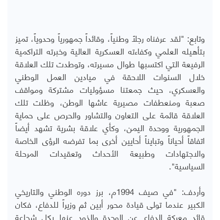
وتابع: "لقد عرفناه رجلاً وطنياً، وقائداً جمهورياً وحدوياً، تميز
بتأهيله العلمي وكفاءته العسكرية العالية وخبرته التراكمية
الرفيعة التي اكتسبها طوال مسيرته، وتوطدت تلك العلاقة
خلال السنوات اللاحقة في ميادين العمل الوطني
والعسكري، حيث جمعتنا مسؤوليات مشتركة ومواقف
صعبة ومنعطفات مصيرية عاشها الوطن، وظلت تلك
العلاقة قائمة على التعاون والتشاور والحرص على حماية
الجمهورية ووحدة اليمن، وكأي علاقة بشرية تشهد أيضاً
اتفاقاً أحياناً وتبايناً أحايين أخرى بما تفرضه الرؤى الخاصة
والاجتهادات وطبيعة الأحداث وتعقيدات المرحلة
السياسية".
وأردف: "في صيف 1994م، برز دوره الوطني والتاريخي
الكبير عندما تولى قيادة محور أبين ثم وزيراً للدفاع، فكان
قائد معركة الدفاع عن الوحدة والذود عنها بكل شجاعة