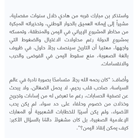
واستذكر بن مبارك قربه من هادي خلال سنوات مفصلية،
مشيراً إلى إيمانه العميق بالحوار الوطني، وتحذيراته المبكرة
من مخاطر المشروع الإيراني في اليمن والمنطقة، وتمسكه
بمشروع الدولة رغم محاولات الاغتيال والضغوط التي
واجهها، معتبرا أن التاريخ سينصف رجلاً حاول، في ظروف
بالغة الصعوبة، منع سقوط اليمن في الفوضى والحرب
والانقسامات.
وأضاف: "كان رحمه الله رجلًا متسامحًا بصورة نادرة في عالم
السياسة، صاحب قلب رحيم، لا يحمل الضغائن، ولا يبحث
عن تصفية الحسابات، رغم ما تعرض له من إساءات وتجريح
وخذلان من خصوم وحلفاء على حد سواء. لم يكن يحب
الأضواء، ولم يكن أسيرًا للخطابات الشعبوية أو المعارك
الإعلامية الصغيرة، بل كان مشغولًا دائمًا بالسؤال الأكبر:
كيف يمكن إنقاذ اليمن؟".