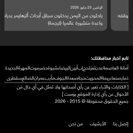
الإثنين, 25 مايو, 2026
باحثون من اليمن يدخلون سباق أبحاث ألزهايمر بدراسة
واعدة منشورة عالميا (ترجمة)
تابع أخبار محافظتك:
أمانة العاصمة
عدن
تعز
لحج
إب
أبين
البيضاء
شبوة
حضرموت
المهرة
الحديدة
ذمار
صنعاء
ريمة
المحويت
حجة
صعدة
الجوف
مأرب
عمران
الضالع
سقطرى
[ الكتابات والآراء تعبر عن رأي أصحابها ولا تمثل في أي حال من
الأحوال عن رأي إدارة الموقع بوست ]
جميع الحقوق محفوظة © 2015 - 2026
إتصل بنا
الأرشيف
من نحن