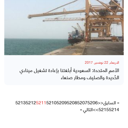
الاربعاء, 22 نوفمبر, 2017
الأمم المتحدة: السعودية أبلغتنا بإعادة تشغيل ميناءي
الحُديدة والصليف ومطار صنعاء
« السابق
<<
5206
5207
5208
5209
5210
5211
5212
5213
5214
5215
>>
التالي »