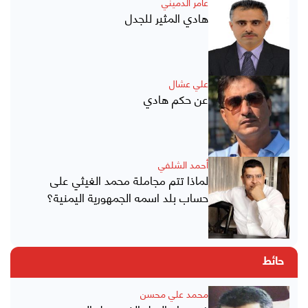
عامر الدميني
هادي المثير للجدل
علي عشال
عن حكم هادي
أحمد الشلفي
لماذا تتم مجاملة محمد الغيثي على
حساب بلد اسمه الجمهورية اليمنية؟
حائط
محمد علي محسن