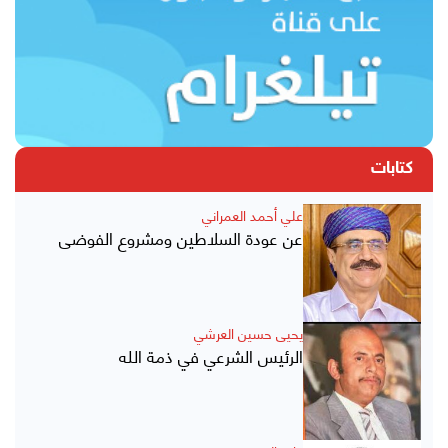
كتابات
علي أحمد العمراني
عن عودة السلاطين ومشروع الفوضى
يحيى حسين العرشي
الرئيس الشرعي في ذمة الله