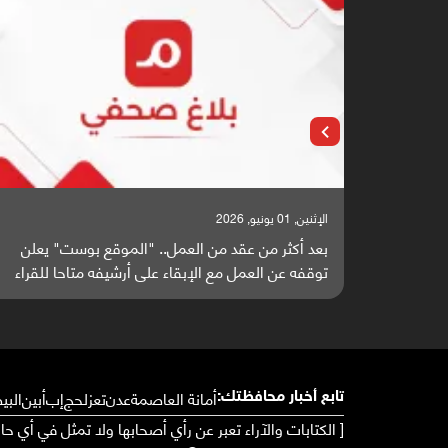
الإثنين, 25 مايو, 2026
موقع بوست" يعلن
باحثون من اليمن يدخلون سباق أبحاث ألزهاي
شيفه متاحا للقراء
واعدة منشورة عالميا (ترجمة)
أمانة العاصمة
عدن
تعز
لحج
إب
أبين
البي
تابع أخبار محافظتك:
[ الكتابات والآراء تعبر عن رأي أصحابها ولا تمثل في أي ح