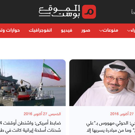
اء
منوعات
صور
فيديو
انفوجرافيك
حوارات وتح
20
الخميس, 27 أكتوبر, 2016
: الحوثي مهووس بـ"علي
ضابط أمريكى: واشنطن أو
ما من مبادرة يسربها إلا
شحنات أسلحة إيرانية كانت في طر