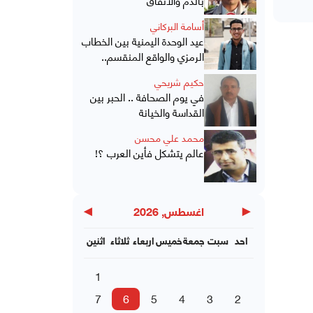
أسامة البركاني
عيد الوحدة اليمنية بين الخطاب
الرمزي والواقع المنقسم..
حكيم شريحي
في يوم الصحافة .. الحبر بين
القداسة والخيانة
محمد علي محسن
عالم يتشكل فأين العرب ؟!
▶
◀
اغسطس, 2026
احد
سبت
جمعة
خميس
اربعاء
ثلاثاء
اثنين
1
7
6
5
4
3
2