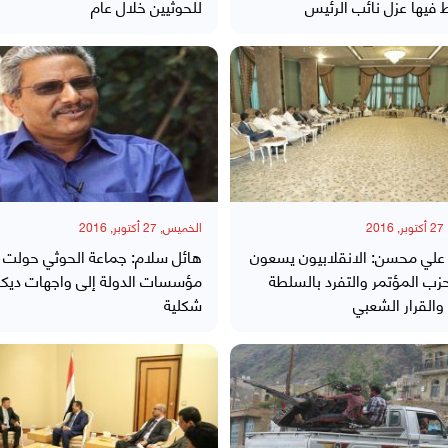
فيها عزل نائب الرئيس
للحوثيين خلال عام
20
الخميس, 27 أكتوبر, 2016
 علي محسن: الانقلابيون يسعون
هائل سلام: جماعة الحوثي حولت
حزب المؤتمر والتفرد بالسلطة
مؤسسات الدولة إلى واجهات ديكو
والقرار الشعبي
شكلية