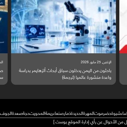
السبت, 23 مايو, 2026
مر بدراسة
صراع دولي يتصاعد قرب اليمن والبحر الأحمر يتحول إلى
ساحة مواجهة عالمية (ترجمة)
ضاء
شبوة
حضرموت
المهرة
الحديدة
ذمار
صنعاء
ريمة
المحويت
حجة
صعدة
الجوف
م
ال من الأحوال عن رأي إدارة الموقع بوست ]