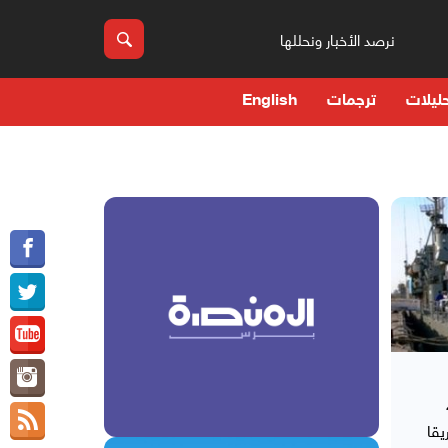
نرصد الأخبار ونحللها
ليلات
ترجمات
English
قفت 4
يقا