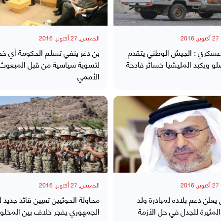
20
الخميس, 27 أكتوبر, 2016
عسكري : الجيش الوطني يتقدم
بن دغر ينفي تسلم الحكومة أي خ
و ويكبد المليشيا خسائر فادحة
لتسوية سياسية من قبل المبعوث
الأممي
20
الخميس, 27 أكتوبر, 2016
علن دعم بلاده لمبادرة ولد
محاولة الحوثيين تعيين قائد جديد 
لمثيرة للجدل في حل الأزمة
الجمهوري يفجر خلاف بين المخلو