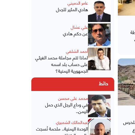
عامر الدميني
هادي المثير للجدل
علي عشال
طة
عن حكم هادي
أحمد الشلفي
لماذا تتم مجاملة محمد الغيثي
على حساب بلد اسمه
الجمهورية اليمنية؟
حائط
محمد علي محسن
في وداع الرجل الذي حمل
اليمن..
للحرس
عبدالمالك الشميري
الوحدة اليمنية.. ملحمة نُسجت
ع
بالدم والاتفاق