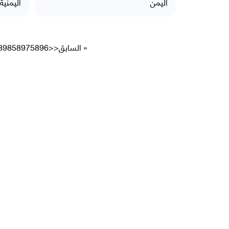
اليمن
اليمنية
« السابق
<<
5896
5897
898