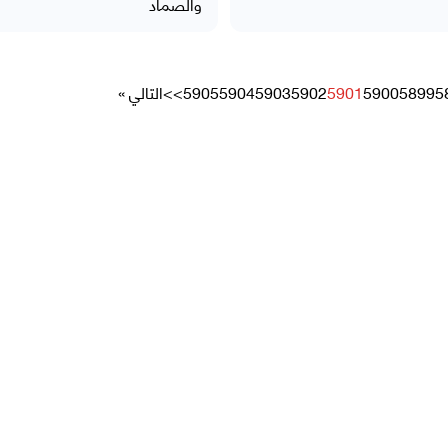
والصماد
5
5899
5900
5901
5902
5903
5904
5905
>>
التالي »