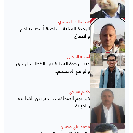
عبدالمالك الشميري
الوحدة اليمنية.. ملحمة نُسجت بالدم
والاتفاق
أسامة البركاني
عيد الوحدة اليمنية بين الخطاب الرمزي
والواقع المنقسم..
حكيم شريحي
في يوم الصحافة .. الحبر بين القداسة
والخيانة
محمد علي محسن
عالم يتشكل فأين العرب ؟!