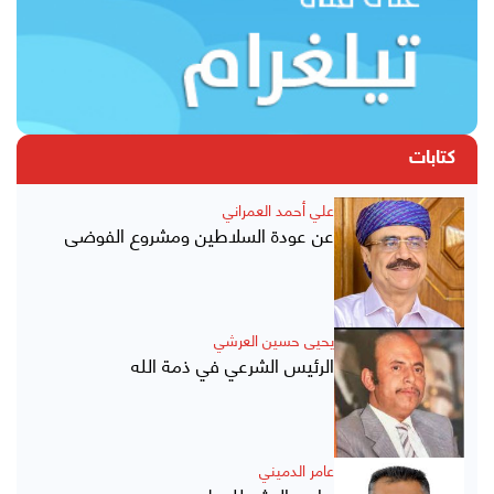
كتابات
علي أحمد العمراني
عن عودة السلاطين ومشروع الفوضى
يحيى حسين العرشي
الرئيس الشرعي في ذمة الله
عامر الدميني