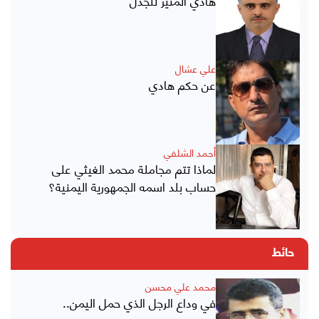
هادي المثير للجدل
علي عشال
عن حكم هادي
أحمد الشلفي
لماذا تتم مجاملة محمد الغيثي على
حساب بلد اسمه الجمهورية اليمنية؟
حائط
محمد علي محسن
في وداع الرجل الذي حمل اليمن..