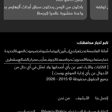
باحثون من اليمن يدخلون سباق أبحاث ألزهايمر بدراسة
واعدة منشورة عالميا (ترجمة)
تابع أخبار محافظتك:
أمانة العاصمة
عدن
تعز
لحج
إب
أبين
البيضاء
شبوة
حضرموت
المهرة
الحديدة
ذمار
صنعاء
ريمة
المحويت
حجة
صعدة
الجوف
مأرب
عمران
الضالع
سقطرى
[ الكتابات والآراء تعبر عن رأي أصحابها ولا تمثل في أي حال من
الأحوال عن رأي إدارة الموقع بوست ]
جميع الحقوق محفوظة © 2015 - 2026
إتصل بنا
الأرشيف
من نحن
إتفاقية وسياسة الإستخدام Privacy Policy
المنصة برس