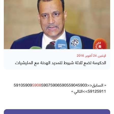
الإثنين, 24 أكتوبر, 2016
الحكومة تضع ثلاثة شروط لتمديد الهدنة مع المليشيات
« السابق
<<
5903
5904
5905
5906
5907
5908
5909
5910
5911
5912
>>
التالي »