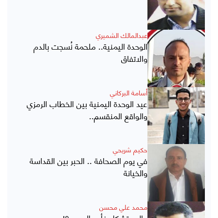
عبدالمالك الشميري
الوحدة اليمنية.. ملحمة نُسجت بالدم
والاتفاق
أسامة البركاني
عيد الوحدة اليمنية بين الخطاب الرمزي
والواقع المنقسم..
حكيم شريحي
في يوم الصحافة .. الحبر بين القداسة
والخيانة
محمد علي محسن
عالم يتشكل فأين العرب ؟!