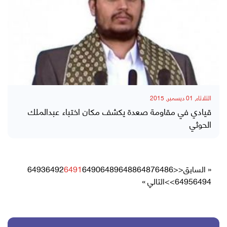
الثلاثاء, 01 ديسمبر, 2015
قيادي في مقاومة صعدة يكشف مكان اختباء عبدالملك
الحوثي
« السابق
<<
6486
6487
6488
6489
6490
6491
6492
6493
6494
6495
>>
التالي »