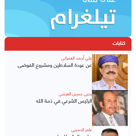
كتابات
علي أحمد العمراني
عن عودة السلاطين ومشروع الفوضى
يحيى حسين العرشي
الرئيس الشرعي في ذمة الله
عامر الدميني