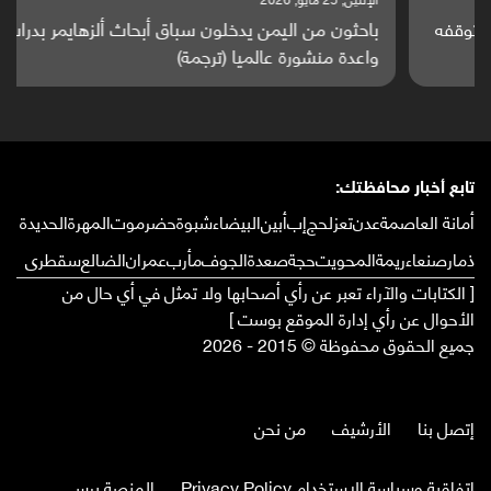
باحثون من اليمن يدخلون سباق أبحاث ألزهايمر بدراسة
واعدة منشورة عالميا (ترجمة)
تابع أخبار محافظتك:
أمانة العاصمة
عدن
تعز
لحج
إب
أبين
البيضاء
شبوة
حضرموت
المهرة
الحديدة
ذمار
صنعاء
ريمة
المحويت
حجة
صعدة
الجوف
مأرب
عمران
الضالع
سقطرى
[ الكتابات والآراء تعبر عن رأي أصحابها ولا تمثل في أي حال من
الأحوال عن رأي إدارة الموقع بوست ]
جميع الحقوق محفوظة © 2015 - 2026
إتصل بنا
الأرشيف
من نحن
إتفاقية وسياسة الإستخدام Privacy Policy
المنصة برس