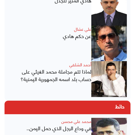
هادي المثير للجدل
علي عشال
عن حكم هادي
أحمد الشلفي
لماذا تتم مجاملة محمد الغيثي على
حساب بلد اسمه الجمهورية اليمنية؟
حائط
محمد علي محسن
في وداع الرجل الذي حمل اليمن..