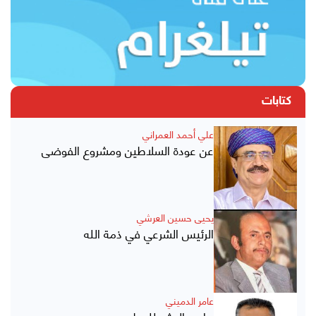
كتابات
علي أحمد العمراني
عن عودة السلاطين ومشروع الفوضى
يحيى حسين العرشي
الرئيس الشرعي في ذمة الله
عامر الدميني