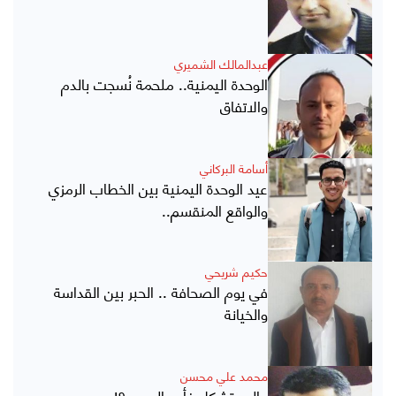
عبدالمالك الشميري
الوحدة اليمنية.. ملحمة نُسجت بالدم
والاتفاق
أسامة البركاني
عيد الوحدة اليمنية بين الخطاب الرمزي
والواقع المنقسم..
حكيم شريحي
في يوم الصحافة .. الحبر بين القداسة
والخيانة
محمد علي محسن
عالم يتشكل فأين العرب ؟!