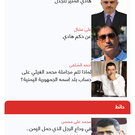
هادي المثير للجدل
علي عشال
عن حكم هادي
أحمد الشلفي
لماذا تتم مجاملة محمد الغيثي على
حساب بلد اسمه الجمهورية اليمنية؟
حائط
محمد علي محسن
في وداع الرجل الذي حمل اليمن..