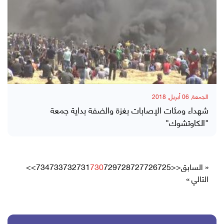
الجمعة, 06 أبريل, 2018
شهداء ومئات الإصابات بغزة والضفة بداية جمعة
"الكاوتشوك"
« السابق
<<
725
726
727
728
729
730
731
732
733
734
>>
التالي »