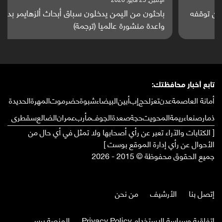
باحثون من اليمن يدخلون سباق أبحاث ألزهايمر بدراسة
واعدة منشورة عالميا (ترجمة)
تابع أخبار محافظتك:
أمانة العاصمة
عدن
تعز
لحج
إب
أبين
البيضاء
شبوة
حضرموت
المهرة
الحديدة
ذمار
صنعاء
ريمة
المحويت
حجة
صعدة
الجوف
مأرب
عمران
الضالع
سقطرى
[ الكتابات والآراء تعبر عن رأي أصحابها ولا تمثل في أي حال من
الأحوال عن رأي إدارة الموقع بوست ]
جميع الحقوق محفوظة © 2015 - 2026
إتصل بنا
الأرشيف
من نحن
إتفاقية وسياسة الإستخدام Privacy Policy
المنصة برس