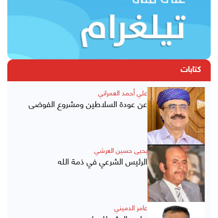
كتابات
علي أحمد العمراني
عن عودة السلاطين ومشروع الفوضى
يحيى حسين العرشي
الرئيس الشرعي في ذمة الله
عامر الدميني