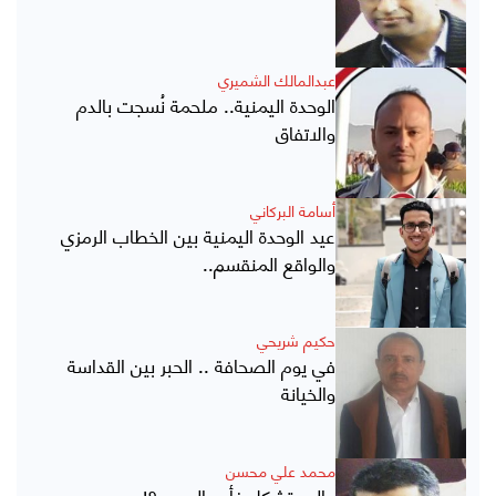
عبدالمالك الشميري
الوحدة اليمنية.. ملحمة نُسجت بالدم
والاتفاق
أسامة البركاني
عيد الوحدة اليمنية بين الخطاب الرمزي
والواقع المنقسم..
حكيم شريحي
في يوم الصحافة .. الحبر بين القداسة
والخيانة
محمد علي محسن
عالم يتشكل فأين العرب ؟!