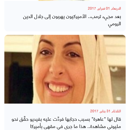
الاربعاء, 01 فبراير, 2017
بعد مجيء ترمب.. الأميركيون يهربون إلى جلال الدين
الرومي
الثلاثاء, 31 يناير, 2017
قال لها "عاهرة" بسبب حجابها فردَّت عليه بفيديو حقَّق نحو
مليوني مشاهدة.. هذا ما جرى في مقهى بأميركا