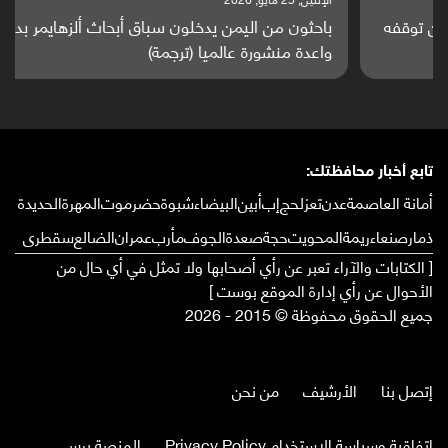
باحثون من اليمن يدخلون سباق أبحاث ألزهايمر بدراسة
واعدة منشورة عالميا (ترجمة)
تابع أخبار محافظتك:
أمانة العاصمة
عدن
تعز
لحج
إب
أبين
البيضاء
شبوة
حضرموت
المهرة
الحديدة
ذمار
صنعاء
ريمة
المحويت
حجة
صعدة
الجوف
مأرب
عمران
الضالع
سقطرى
[ الكتابات والآراء تعبر عن رأي أصحابها ولا تمثل في أي حال من
الأحوال عن رأي إدارة الموقع بوست ]
جميع الحقوق محفوظة © 2015 - 2026
إتصل بنا
الأرشيف
من نحن
إتفاقية وسياسة الإستخدام Privacy Policy
المنصة برس