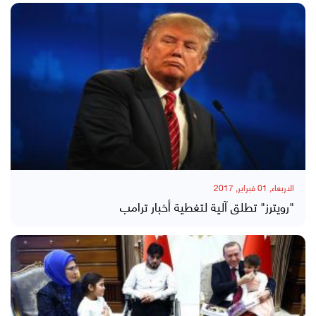
الاربعاء, 01 فبراير, 2017
"رويترز" تطلق آلية لتغطية أخبار ترامب