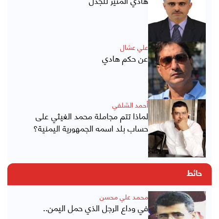
هادي المثير للجدل
علي عشال
عن حكم هادي
أحمد الشلفي
لماذا تتم مجاملة محمد الغيثي على
حساب بلد اسمه الجمهورية اليمنية؟
حائط
محمد علي محسن
في وداع الرجل الذي حمل اليمن..