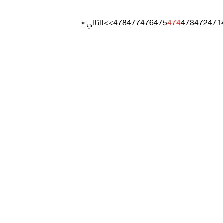
471
472
473
474
475
476
477
478
>>
التالي »