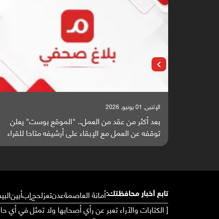
الإثنين, 25 مايو, 2026
الموقع بوست" يعلن
باحثون من اليمن يدخلون سباق أبحاث ألزه
أرشيفه متاحا للقراء
واعدة منشورة عالميا (ترجمة)
أمانة العاصمة
عدن
تعز
لحج
إب
أبين
البي
تابع أخبار محافظتك:
[ الكتابات والآراء تعبر عن رأي أصحابها ولا تمثل في أي ح