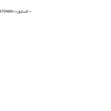
« السابق
<<
469
470