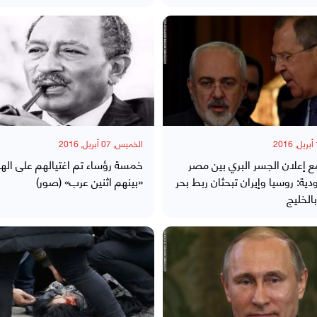
الخميس, 07 أبريل, 2016
مع إعلان الجسر البري بين مصر
خمسة رؤساء تم اغتيالهم على الهوا
ية: روسيا وإيران تبحثان ربط بحر
«بينهم اثنين عرب» (صور)
الخليج