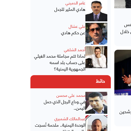
عامر الدميني
هادي المثير للجدل
دهس
علي عشال
 خلال
عن حكم هادي
أحمد الشلفي
لماذا تتم مجاملة محمد الغيثي
على حساب بلد اسمه
الجمهورية اليمنية؟
حائط
محمد علي محسن
في وداع الرجل الذي حمل
اليمن..
رشحين
عبدالمالك الشميري
الوحدة اليمنية.. ملحمة نُسجت
بالدم والاتفاق