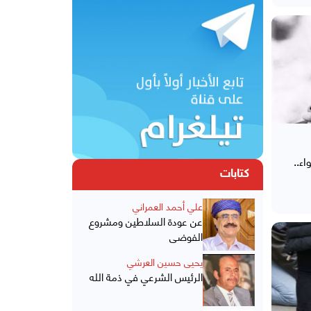
ء..
كتابات
علي أحمد العمراني
عن عودة السلاطين ومشروع
الفوضى
يحيى حسين العرشي
الرئيس الشرعي في ذمة الله