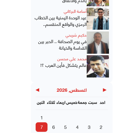
أسامة البركاني
عيد الوحدة اليمنية بين الخطاب
الرمزي والواقع المنقسم..
حكيم شريحي
في يوم الصحافة .. الحبر بين
القداسة والخيانة
محمد علي محسن
عالم يتشكل فأين العرب ؟!
▶
◀
اغسطس, 2026
احد
سبت
جمعة
خميس
اربعاء
ثلاثاء
اثنين
1
7
6
5
4
3
2