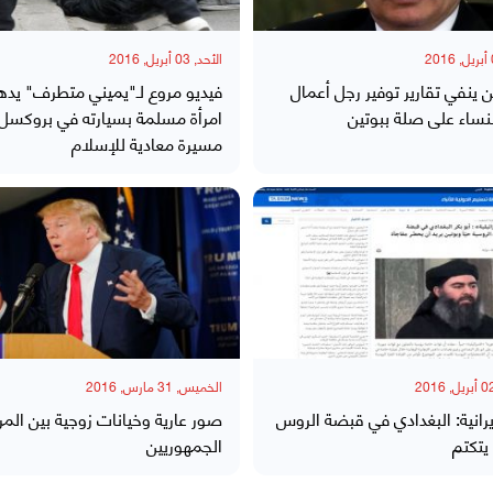
الأحد, 03 أبريل, 2016
ن ينفي تقارير توفير رجل أعمال
فيديو مروع لـ"يميني متطرف" ي
ساء على صلة ببوتين
امرأة مسلمة بسيارته في بروكسل
مسيرة معادية للإسلام
الخميس, 31 مارس, 2016
يرانية: البغدادي في قبضة الروس
صور عارية وخيانات زوجية بين الم
يتكتم
الجمهوريين