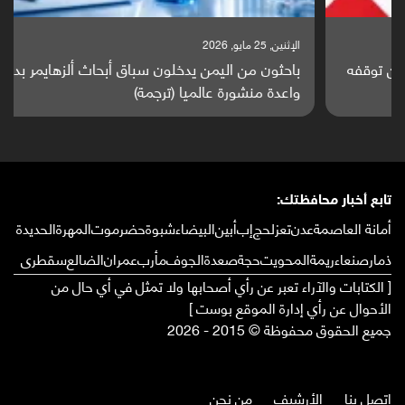
الإثنين, 25 مايو, 2026
باحثون من اليمن يدخلون سباق أبحاث ألزهايمر بدراسة
واعدة منشورة عالميا (ترجمة)
تابع أخبار محافظتك:
أمانة العاصمة
عدن
تعز
لحج
إب
أبين
البيضاء
شبوة
حضرموت
المهرة
الحديدة
ذمار
صنعاء
ريمة
المحويت
حجة
صعدة
الجوف
مأرب
عمران
الضالع
سقطرى
[ الكتابات والآراء تعبر عن رأي أصحابها ولا تمثل في أي حال من
الأحوال عن رأي إدارة الموقع بوست ]
جميع الحقوق محفوظة © 2015 - 2026
إتصل بنا
الأرشيف
من نحن