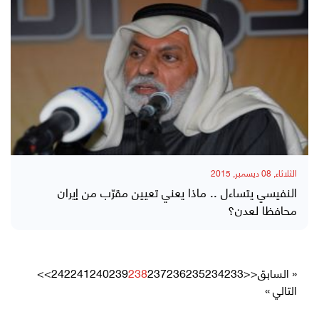
الثلاثاء, 08 ديسمبر, 2015
النفيسي يتساءل .. ماذا يعني تعيين مقرّب من إيران
محافظا لعدن؟
« السابق
<<
233
234
235
236
237
238
239
240
241
242
>>
التالي »