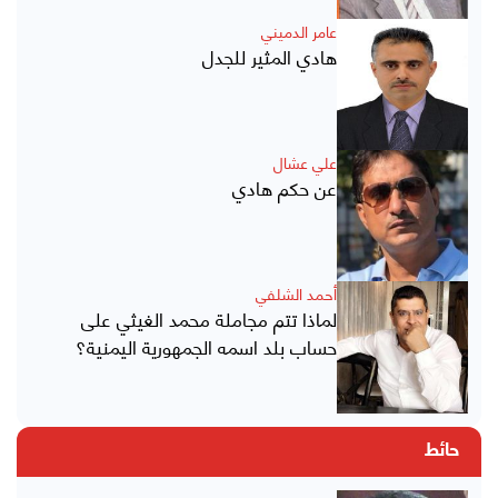
عامر الدميني
هادي المثير للجدل
علي عشال
عن حكم هادي
أحمد الشلفي
لماذا تتم مجاملة محمد الغيثي على
حساب بلد اسمه الجمهورية اليمنية؟
حائط