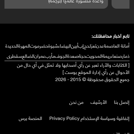
واعدة منشورة عالميا (ترجمة)
تابع أخبار محافظتك:
أمانة العاصمة
عدن
تعز
لحج
إب
أبين
البيضاء
شبوة
حضرموت
المهرة
الحديدة
ذمار
صنعاء
ريمة
المحويت
حجة
صعدة
الجوف
مأرب
عمران
الضالع
سقطرى
[ الكتابات والآراء تعبر عن رأي أصحابها ولا تمثل في أي حال من
الأحوال عن رأي إدارة الموقع بوست ]
جميع الحقوق محفوظة © 2015 - 2026
إتصل بنا
الأرشيف
من نحن
إتفاقية وسياسة الإستخدام Privacy Policy
المنصة برس
الخبر الآن