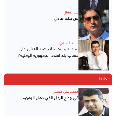
علي عشال
عن حكم هادي
أحمد الشلفي
لماذا تتم مجاملة محمد الغيثي على
حساب بلد اسمه الجمهورية اليمنية؟
حائط
محمد علي محسن
في وداع الرجل الذي حمل اليمن..