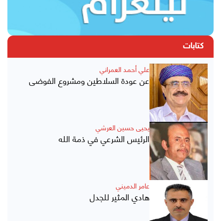
كتابات
علي أحمد العمراني
عن عودة السلاطين ومشروع الفوضى
يحيى حسين العرشي
الرئيس الشرعي في ذمة الله
عامر الدميني
هادي المثير للجدل