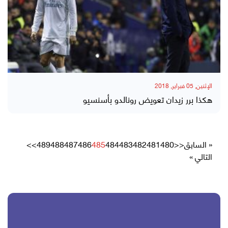
الإثنين, 05 فبراير, 2018
هكذا برر زيدان تعويض رونالدو بأسنسيو
« السابق
<<
480
481
482
483
484
485
486
487
488
489
>>
التالي »