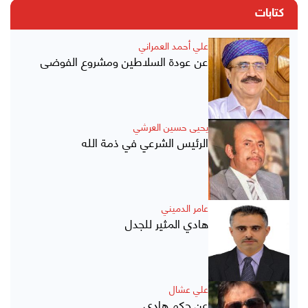
كتابات
علي أحمد العمراني
عن عودة السلاطين ومشروع الفوضى
يحيى حسين العرشي
الرئيس الشرعي في ذمة الله
عامر الدميني
هادي المثير للجدل
علي عشال
عن حكم هادي