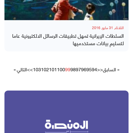
الثلاثاء, 31 مايو, 2016
السلطات الإيرانية تمهل تطبيقات الرسائل الالكترونية عاما
لتسليم بيانات مستخدميها
« السابق
<<
94
95
96
97
98
99
100
101
102
103
>>
التالي »