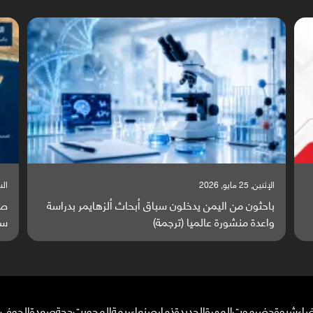
السبت, 23 مايو, 2026
السبت,
صراع دولي يتصاعد قرب اليمن والبحر الأحمر يتحول إلى
تق
ساحة مواجهة عالمية (ترجمة)
وا
ضاء
شبوة
حضرموت
المهرة
الحديدة
ذمار
صنعاء
ريمة
المحويت
حجة
صعدة
الجوف
م