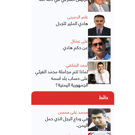
عامر الدميني
هادي المثير للجدل
علي عشال
عن حكم هادي
أحمد الشلفي
لماذا تتم مجاملة محمد الغيثي
على حساب بلد اسمه
الجمهورية اليمنية؟
حائط
محمد علي محسن
في وداع الرجل الذي حمل
اليمن..