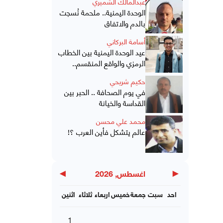
عبدالمالك الشميري
الوحدة اليمنية.. ملحمة نُسجت
بالدم والاتفاق
أسامة البركاني
عيد الوحدة اليمنية بين الخطاب
الرمزي والواقع المنقسم..
حكيم شريحي
في يوم الصحافة .. الحبر بين
القداسة والخيانة
محمد علي محسن
عالم يتشكل فأين العرب ؟!
▶
◀
اغسطس, 2026
احد
سبت
جمعة
خميس
اربعاء
ثلاثاء
اثنين
1