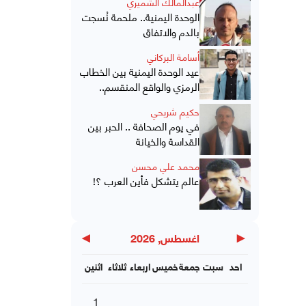
عبدالمالك الشميري
الوحدة اليمنية.. ملحمة نُسجت
بالدم والاتفاق
أسامة البركاني
عيد الوحدة اليمنية بين الخطاب
الرمزي والواقع المنقسم..
حكيم شريحي
في يوم الصحافة .. الحبر بين
القداسة والخيانة
محمد علي محسن
عالم يتشكل فأين العرب ؟!
▶
◀
اغسطس, 2026
احد
سبت
جمعة
خميس
اربعاء
ثلاثاء
اثنين
1