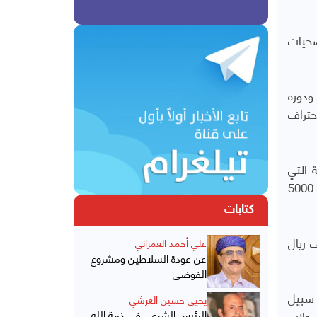
ضحيات
ودوره
حتراف
 التي
تحمل اسم الشهيدة افتهان المشهري، موضحة أن إجمالي عدد الخريجين منذ تأسيس المعهد قبل أربعة أعوام بلغ نحو 5000
كتابات
 حمود سعيد المخلافي 120 مليون ريال للخريجين والخريجات، بواقع 100 ألف ريال
علي أحمد العمراني
عن عودة السلاطين ومشروع
الفوضى
 سبيل
يحيى حسين العرشي
 من 700 خريج وخريجة، إلى جانب
الرئيس الشرعي في ذمة الله