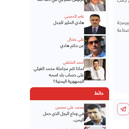
عامر الدميني
ة وبرمجة
هادي المثير للجدل
صناعة
علي عشال
عن حكم هادي
أحمد الشلفي
لماذا تتم مجاملة محمد الغيثي
على حساب بلد اسمه
الجمهورية اليمنية؟
حائط
محمد علي محسن
في وداع الرجل الذي حمل
اليمن..