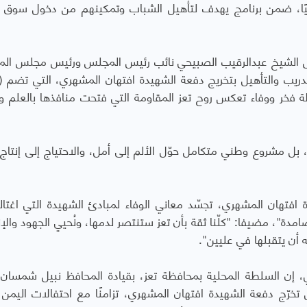
 وفنيًا وهندسيًا، ضمن برنامج يهدف لتأهيل الشباب وتمكينهم من دخول سوق
ل الشيخ عبدالرقيب الصبيحي نائب رئيس المجلس ورئيس مجلس الم
ة فخر ووفاء تعكس روح تعز المقاومة التي فتحت منافذها بالعلم و
بل مشروع وطني متكامل حوّل الألم إلى أمل، والاحتياج إلى إنتاج
فتهان المشهري، تجسّد معاني الوفاء لمبادئ الشهيدة التي اغتالت
امدة"، مضيفا: "كلّنا ثقة بأن تعز ستنتصر لدمها، ونُحيي الجهود والإن
له أن يتقبلها في عليين".
، إن السلطة المحلية بمحافظة تعز، بقيادة المحافظ نبيل شمسان،
تخرّج دفعة الشهيدة افتهان المشهري، تزامنًا مع احتفالات اليمن ب