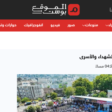
اء
منوعات
صور
فيديو
انفوجرافيك
حوارات وتح