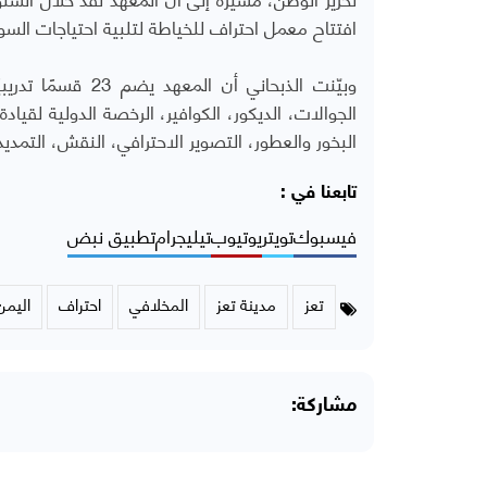
افتتاح معمل احتراف للخياطة لتلبية احتياجات الس
وبيّنت الذبحاني أ
الجوالات، الديكور، الكوافير، الرخصة الدولية لقيا
البخور والعطور، التصوير الاحترافي، النقش، التمدي
تابعنا في :
فيسبوك
تويتر
يوتيوب
تيليجرام
تطبيق نبض
تعز
مدينة تعز
المخلافي
احتراف
اليمن
مشاركة: