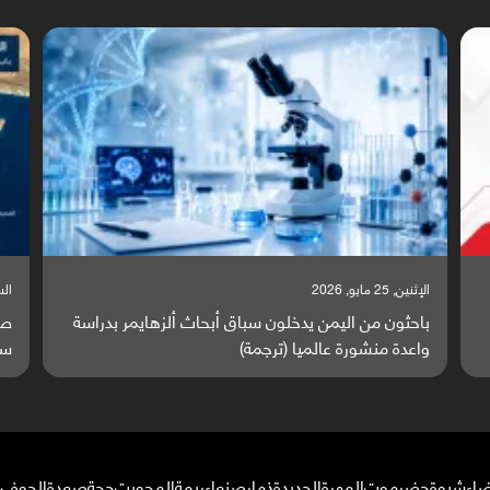
السبت, 23 مايو, 2026
السبت,
صراع دولي يتصاعد قرب اليمن والبحر الأحمر يتحول إلى
تق
ساحة مواجهة عالمية (ترجمة)
وا
ضاء
شبوة
حضرموت
المهرة
الحديدة
ذمار
صنعاء
ريمة
المحويت
حجة
صعدة
الجوف
م