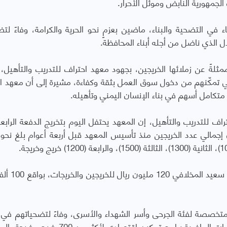
لجمهورية النابض وموئل الأحرار.
ء في التضحية والبناء، ماضين بعزمٍ نحو الحرية والكرامة، وفاءً لت
ادل الذي ناضل من أجله أبناء المحافظة.
لةً عن زملائها الخريجين، بجهود معهد احتراف للتدريب والتأهيل، 
لتي تمكّنهم من دخول سوق العمل بثقة وكفاءة، مشيرة إلى أن معهد ا
تكامل أسهم في بناء الإنسان اليمني وتأهيله.
راف للتدريب والتأهيل، إن المعهد يحتفل اليوم بتخريج الدفعة الرابعة
وأعلنت مدير معهد احتراف عن تقديم الشيخ
 متخصصة لفئة الجرحى وأسر الشهداء والأسرى، وفاءً لتضحياتهم في
تحرير الوطن، مشيرة إلى أن المعهد نفّذ خلال السنوات الماضية برامج تمكين اقتصادي لأكثر