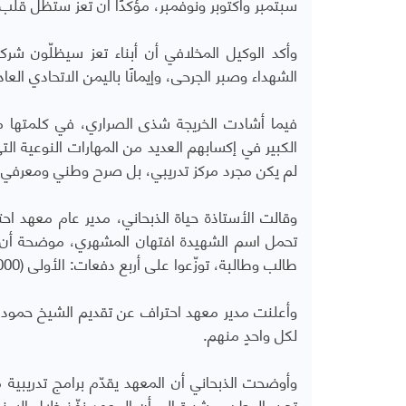
سبتمبر وأكتوبر ونوفمبر، مؤكدًا أن تعز ستظل قلب ا
وأكد الوكيل المخلافي أن أبناء تعز سيظلّون شركا
الشهداء وصبر الجرحى، وإيمانًا باليمن الاتحادي الع
فيما أشادت الخريجة شذى الصراري، في كلمتها ممث
الكبير في إكسابهم العديد من المهارات النوعية ا
لم يكن مجرد مركز تدريبي، بل صرح وطني ومعرفي م
وقالت الأستاذة حياة الذبحاني، مدير عام معهد احت
طالب وطالبة، توزّعوا على أربع دفعات: الأولى (1000)، الثانية (1300)، الثالثة (1500)، والرابعة (1200) خريج وخريجة.
لكل واحدٍ منهم.
وأوضحت الذبحاني أن المعهد يقدّم برامج تدريبية