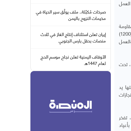
 العمل
صرخات مُكبّلة.. ملف يوثّق سير الحياة في
مخيمات النزوح باليمن
قاومة
الشعبية بإقليم عدن، إن احتفال معهد احتراف للتدريب والتأهيل بتخريج دفعة الشهيدة افتهان المشهري، التي تضم (1200)
إيران تعلن استئناف إنتاج الغاز في ثلاث
العمل
منصات بحقل بارس الجنوبي
الأوقاف اليمنية تعلن نجاح موسم الحج
لعام 1447هـ
، تحت
ها يد
جازات
 تفخر
أعياد