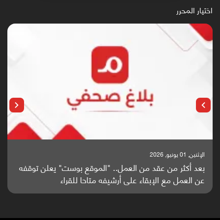
اختيار المحرر
الإثنين, 25 مايو, 2026
باحثون من اليمن يدخلون سباق أبحاث ألزهايمر بدراسة
واعدة منشورة عالميا (ترجمة)