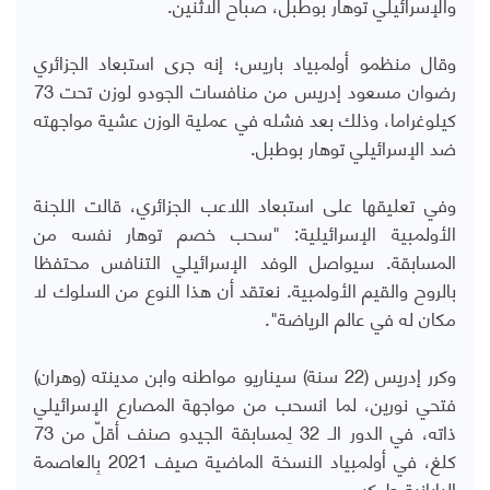
والإسرائيلي توهار بوطبل، صباح الاثنين.
وقال منظمو أولمبياد باريس؛ إنه جرى استبعاد الجزائري
رضوان مسعود إدريس من منافسات الجودو لوزن تحت 73
كيلوغراما، وذلك بعد فشله في عملية الوزن عشية مواجهته
ضد الإسرائيلي توهار بوطبل.
وفي تعليقها على استبعاد اللاعب الجزائري، قالت اللجنة
الأولمبية الإسرائيلية: "سحب خصم توهار نفسه من
المسابقة. سيواصل الوفد الإسرائيلي التنافس محتفظا
بالروح والقيم الأولمبية. نعتقد أن هذا النوع من السلوك لا
مكان له في عالم الرياضة".
وكرر إدريس (22 سنة) سيناريو مواطنه وابن مدينته (وهران)
فتحي نورين، لما انسحب من مواجهة المصارع الإسرائيلي
ذاته، في الدور الـ 32 لِمسابقة الجيدو صنف أقلّ من 73
كلغ، في أولمبياد النسخة الماضية صيف 2021 بِالعاصمة
اليابانية طوكيو.