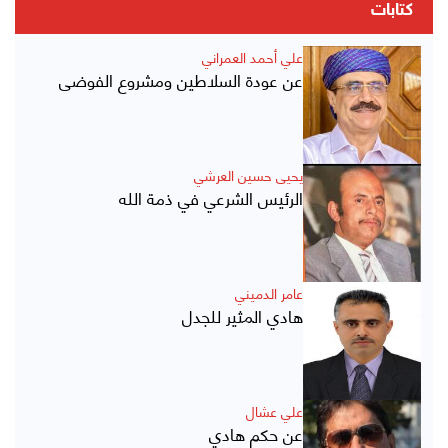
كتابات
علي أحمد العمراني
عن عودة السلاطين ومشروع الفوضى
يحيى حسين العرشي
الرئيس الشرعي في ذمة الله
عامر الدميني
هادي المثير للجدل
علي عشال
عن حكم هادي