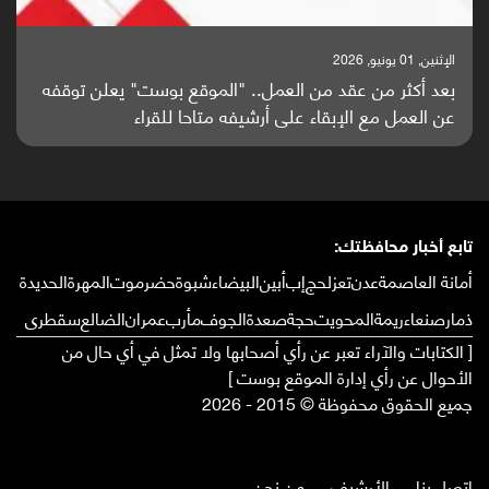
الإثنين, 25 مايو, 2026
باحثون من اليمن يدخلون سباق أبحاث ألزهايمر بدراسة
واعدة منشورة عالميا (ترجمة)
تابع أخبار محافظتك:
أمانة العاصمة
عدن
تعز
لحج
إب
أبين
البيضاء
شبوة
حضرموت
المهرة
الحديدة
ذمار
صنعاء
ريمة
المحويت
حجة
صعدة
الجوف
مأرب
عمران
الضالع
سقطرى
[ الكتابات والآراء تعبر عن رأي أصحابها ولا تمثل في أي حال من
الأحوال عن رأي إدارة الموقع بوست ]
جميع الحقوق محفوظة © 2015 - 2026
إتصل بنا
الأرشيف
من نحن