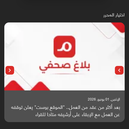
اختيار المحرر
الإثنين, 25 مايو, 2026
باحثون من اليمن يدخلون سباق أبحاث ألزهايمر بدراسة
واعدة منشورة عالميا (ترجمة)