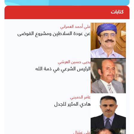
كتابات
علي أحمد العمراني
عن عودة السلاطين ومشروع الفوضى
يحيى حسين العرشي
الرئيس الشرعي في ذمة الله
عامر الدميني
هادي المثير للجدل
علي عشال