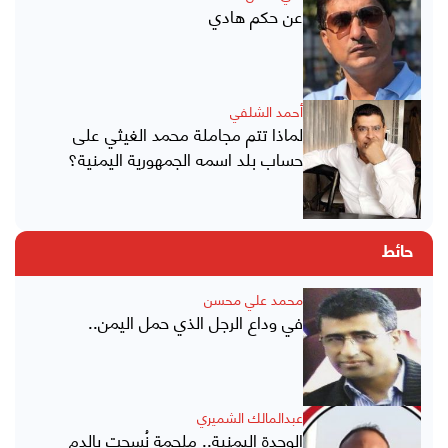
عن حكم هادي
أحمد الشلفي
لماذا تتم مجاملة محمد الغيثي على
حساب بلد اسمه الجمهورية اليمنية؟
حائط
محمد علي محسن
في وداع الرجل الذي حمل اليمن..
عبدالمالك الشميري
الوحدة اليمنية.. ملحمة نُسجت بالدم