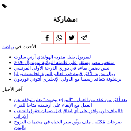
مشاركة:
الأحدث في
رياضة
ليفربول يقيل مدربه الهولندي آرني سلوت
منتخب مصر يستقر على قائمته النهائية لمونديال 2026
نيس يضمن بقاءه في دوري الدرجة الأولى الفرنسي
ريال مدريد الأكثر قيمة في العالم للمرة الخامسة تواليا
برشلونة يتعاقد رسميا مع الدولي الإنجليزي أنتوني غوردون
آخر الأخبار
بعد أكثر من عقد من العمل.. "الموقع بوست" يعلن توقفه عن
العمل مع الإبقاء على أرشيفه متاحا للقراء
قاليباف: لن نوافق على أي اتفاق قبل ضمان حقوق الشعب
الإيراني
صرخات مُكبّلة.. ملف يوثّق سير الحياة في مخيمات النزوح
باليمن