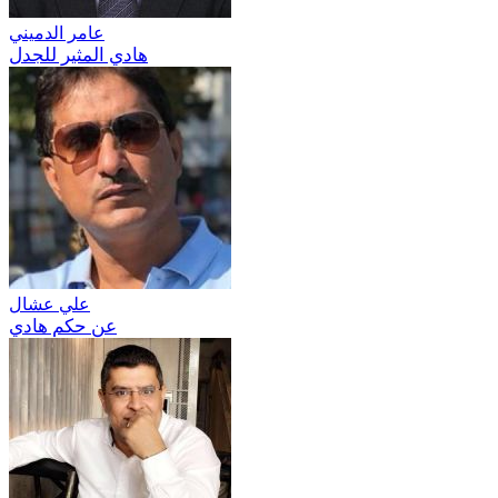
عامر الدميني
هادي المثير للجدل
علي عشال
عن حكم هادي