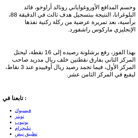
وحسم المدافع الأوروغواياني رونالد أراوخو، قائد
البلوغرانا، النتيجة ببتسجيل هدف ثالث في الدقيقة 88،
برأسية، بعد تمريرة عرضية من ركلة ركنية نفذها
الإنجليزي ماركوس راشفورد.
بهذا الفوز، رفع برشلونة رصيده إلى 16 نقطة، ليحتل
المركز الثاني بفارق نقطتين خلف ريال مدريد صاحب
المركز الأول، فيما تجمد رصيد ريال أوفييدو عند 3 نقاط،
ليقبع في المركز الثامن عشر.
تابعنا في :
فيسبوك
تويتر
يوتيوب
تيليجرام
تطبيق نبض