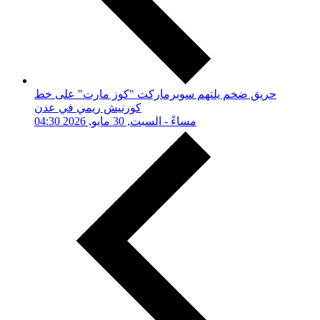
حريق ضخم يلتهم سوبرماركت "كوز مارت" على خط
كورنيش ريمي في عدن
04:30 مساءً - السبت, 30 مايو, 2026