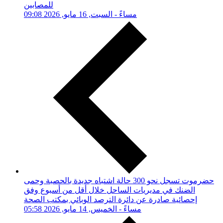
للمصابين
09:08 مساءً - السبت, 16 مايو, 2026
حضرموت تسجل نحو 300 حالة اشتباه جديدة بالحصبة وحمى
الضنك في مديريات الساحل خلال أقل من أسبوع وفق
إحصائية صادرة عن دائرة الترصد الوبائي بمكتب الصحة
05:58 مساءً - الخميس, 14 مايو, 2026