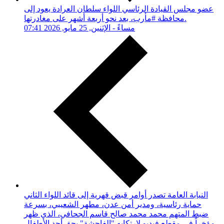
عضو مجلس القيادة الرئاسي اللواء سلطان العرادة يعود إلى
محافظة #مأرب، بعد نحو أربعة أشهر على مغادرتها.
07:41 مساءً - الإثنين, 25 مايو, 2026
النيابة العامة تصدر أوامر قبض قهرية إلى قائد اللواء الثاني
حماية رئاسية، ومدير أمن عدن، مطهر الشعيبي، بسرعة
ضبط المتهم محمد محمد صالح قاسم الجحافي، الذي ظهر
مؤخراً في مقطع فيديو لإرتكابه "الفاحشة" بحق أحد الأطفال.