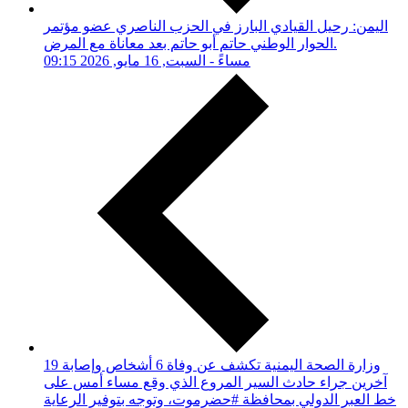
اليمن: رحيل القيادي البارز في الحزب الناصري عضو مؤتمر
الحوار الوطني حاتم أبو حاتم بعد معاناة مع المرض.
09:15 مساءً - السبت, 16 مايو, 2026
وزارة الصحة اليمنية تكشف عن وفاة 6 أشخاص وإصابة 19
آخرين جراء حادث السير المروع الذي وقع مساء أمس على
خط العبر الدولي بمحافظة #حضرموت، وتوجه بتوفير الرعاية