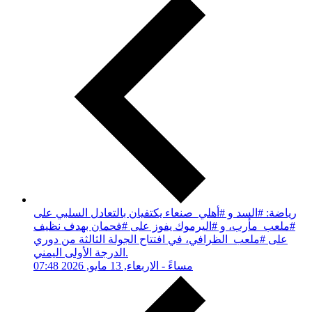
رياضة: #السد و #أهلي_صنعاء يكتفيان بالتعادل السلبي على
#ملعب_مأرب، و #اليرموك يفوز على #فحمان بهدف نظيف
على #ملعب_الظرافي، في افتتاح الجولة الثالثة من دوري
الدرجة الأولى اليمني.
07:48 مساءً - الاربعاء, 13 مايو, 2026