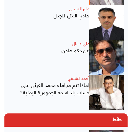
عامر الدميني
هادي المثير للجدل
علي عشال
عن حكم هادي
أحمد الشلفي
لماذا تتم مجاملة محمد الغيثي على
حساب بلد اسمه الجمهورية اليمنية؟
حائط