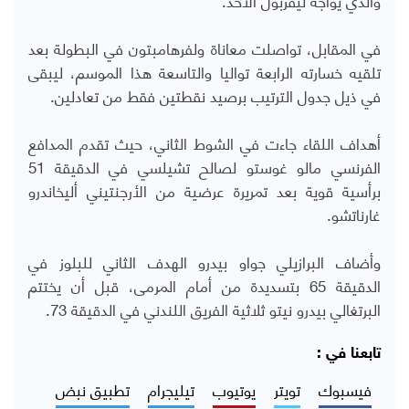
في المقابل، تواصلت معاناة ولفرهامبتون في البطولة بعد
تلقيه خسارته الرابعة تواليا والتاسعة هذا الموسم، ليبقى
في ذيل جدول الترتيب برصيد نقطتين فقط من تعادلين.
أهداف اللقاء جاءت في الشوط الثاني، حيث تقدم المدافع
الفرنسي مالو غوستو لصالح تشيلسي في الدقيقة 51
برأسية قوية بعد تمريرة عرضية من الأرجنتيني أليخاندرو
غارناتشو.
وأضاف البرازيلي جواو بيدرو الهدف الثاني للبلوز في
الدقيقة 65 بتسديدة من أمام المرمى، قبل أن يختتم
البرتغالي بيدرو نيتو ثلاثية الفريق اللندني في الدقيقة 73.
تابعنا في :
فيسبوك
تويتر
يوتيوب
تيليجرام
تطبيق نبض