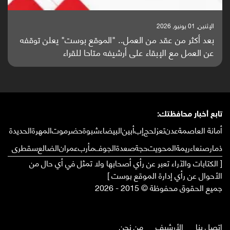
الإثنين, 25 مايو, 2026
باحثون من اليمن يدخلون سباق أبحاث ألزهايمر بدراسة
واعدة منشورة عالميا (ترجمة)
تابع أخبار محافظتك:
أمانة العاصمة
عدن
تعز
لحج
إب
أبين
البيضاء
شبوة
حضرموت
المهرة
الحديدة
ذمار
صنعاء
ريمة
المحويت
حجة
صعدة
الجوف
مأرب
عمران
الضالع
سقطرى
[ الكتابات والآراء تعبر عن رأي أصحابها ولا تمثل في أي حال من
الأحوال عن رأي إدارة الموقع بوست ]
جميع الحقوق محفوظة © 2015 - 2026
إتصل بنا
الأرشيف
من نحن