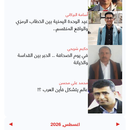
أسامة البركاني
عيد الوحدة اليمنية بين الخطاب الرمزي
والواقع المنقسم..
حكيم شريحي
في يوم الصحافة .. الحبر بين القداسة
والخيانة
محمد علي محسن
عالم يتشكل فأين العرب ؟!
▶
◀
اغسطس, 2026