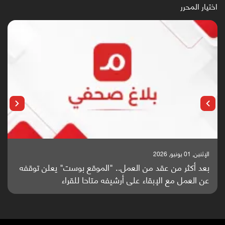
اختيار المحرر
الإثنين, 25 مايو, 2026
باحثون من اليمن يدخلون سباق أبحاث ألزهايمر بدراسة
واعدة منشورة عالميا (ترجمة)