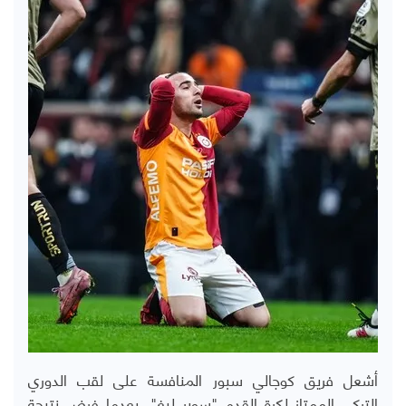
أشعل فريق كوجالي سبور المنافسة على لقب الدوري
التركي الممتاز لكرة القدم "سوبر ليغ"، بعدما فرض نتيجة