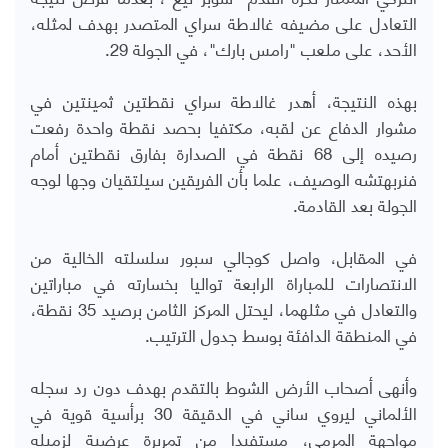
التعادل على مضيفه غالاطة سراي المتصدر بهدف لمثله،
الأحد، على ملعب "رامس بارك"، في الجولة 29.
بهذه النتيجة، أهدر غالاطة سراي نقطتين ثمينتين في
مشوار الدفاع عن لقبه، مكتفيا بحصد نقطة واحدة رفعت
رصيده إلى 68 نقطة في الصدارة بفارق نقطتين أمام
فنربهتشه الوصيف، علما بأن الفريقين سيلتقيان وجها لوجه
الجولة بعد القادمة.
في المقابل، واصل كوجالي سبور سلسلته الخالية من
الانتصارات للمباراة الرابعة تواليا بخسارته في مباراتين
والتعادل في مثلهما، ليحتل المركز الثامن برصيد 35 نقطة،
في المنطقة الدافئة بوسط جدول الترتيب.
وأنهى أصحاب الأرض الشوط بالتقدم بهدف دون رد سجله
الألماني ليروي ساني في الدقيقة 30 برأسية قوية في
مواجهة المرمى، مستفيدا من تمريرة عرضية لزميله