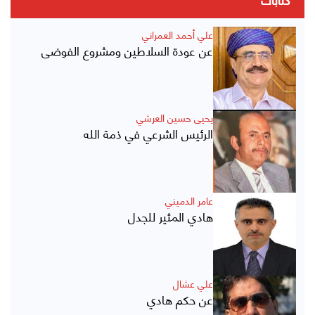
كتابات
علي أحمد العمراني
عن عودة السلاطين ومشروع الفوضى
يحيى حسين العرشي
الرئيس الشرعي في ذمة الله
عامر الدميني
هادي المثير للجدل
علي عشال
عن حكم هادي