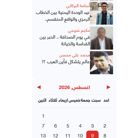
أسامة البركاني
عيد الوحدة اليمنية بين الخطاب
الرمزي والواقع المنقسم..
حكيم شريحي
في يوم الصحافة .. الحبر بين
القداسة والخيانة
محمد علي محسن
عالم يتشكل فأين العرب ؟!
▶
◀
اغسطس, 2026
احد
سبت
جمعة
خميس
اربعاء
ثلاثاء
اثنين
1
7
6
5
4
3
2
13
12
11
10
9
8