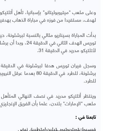
وعلى ملعب "ميتروبوليتانو" بإسبانيا، تأهل أتلتي
لهدف، مستفيدا من فوزه في مباراة الذهاب بهدفين ن
توريس الهدف الثاني
لأتلتيكو مدريد في الدقيقة 31.
برشلونة، للطرد في الدقيق
للطرد.
وينتظر أتلتيكو مدريد في نصف النهائي المتأهل م
ملعب "الإمارات" بلندن، علما بأن الفريق الإنجليز
تابعنا في :
فيسبوك
تويتر
يوتيوب
تيليجرام
تطبيق نبض