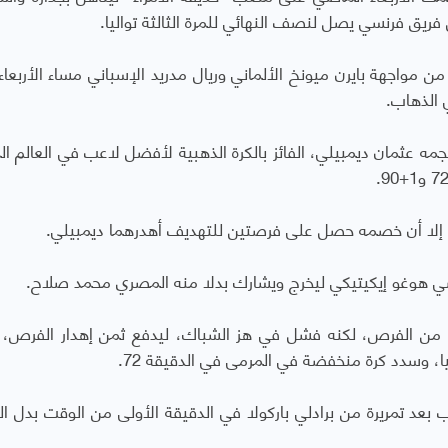
من مواجهة بايرن ميونخ الألماني وريال مدريد الإسباني مساء الأربعاء
مه عثمان ديمبيلي، الفائز بالكرة الذهبية لأفضل لاعب في العالم ا
زي، إلا أن خصمه حصل على فرصتين للتهديف أهدرهما ديمبيلي.
سي هوغو إيكيتيكي ليخرج ويشارك بدلا منه المصري محمد صلاح.
د من الفرص، لكنه فشل في هز الشباك، ليدفع ثمن إهدار الفرص، 
ا، وسدد كرة منخفضة في المرمى في الدقيقة 72.
بعد تمريرة من برادلي باركولا في الدقيقة الأولى من الوقت بدل ال