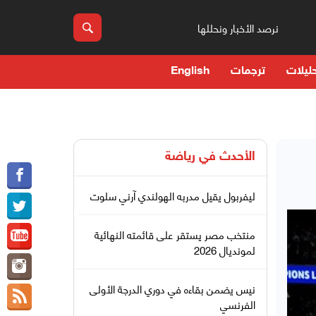
نرصد الأخبار ونحللها
ليلات
ترجمات
English
الأحدث في
رياضة
ليفربول يقيل مدربه الهولندي آرني سلوت
منتخب مصر يستقر على قائمته النهائية
لمونديال 2026
نيس يضمن بقاءه في دوري الدرجة الأولى
الفرنسي