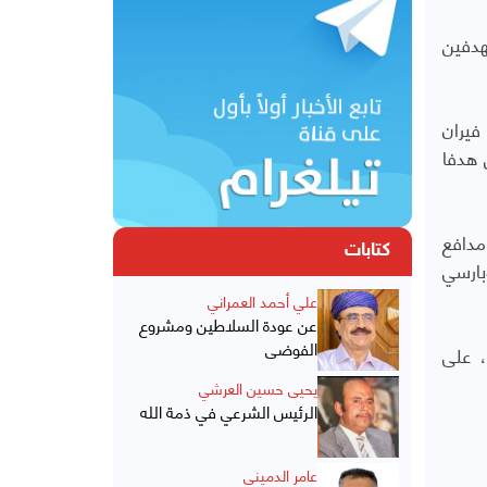
هدفين
قائق فقط، ثم أضاف فيران
جل هدفا
يا، مدافع
كتابات
كوبارسي
علي أحمد العمراني
عن عودة السلاطين ومشروع
الفوضى
، على
يحيى حسين العرشي
الرئيس الشرعي في ذمة الله
عامر الدميني