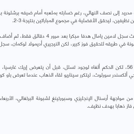
كو مدريد إلى نصف النهائي، رغم خسارته بملعبه أمام ضيفه برشلونة ب
ظيفين، ليحقق الأفضلية في مجموع المباراتين بنتيجة 3-2.
بدأت المباراة بسيناريو مثالي بالنسبة لبرشلونة، حيث سجل لامين يامال هدفا مبكرا بعد مرور 4 د
 في الدقيقة 24، وبدا أن برشلونة في طريقه لتحقيق فوز كبير، لكن النيجيري أديمولا لوكمان، س
وسجل فيران توريس هدفا لبرشلونة في الدقيقة 56، لكن الحكم ألغاه لوجود تسلل، قبل أن يتعرض إريك غارس
ة 80 بعدما عرقل النرويجي ألكسندر سورلوث، ليتكرر سيناريو لقاء الذهاب عندما تعرض باو 
ن مواجهة أرسنال الإنجليزي وسبورتينغ لشبونة البرتغالي، الأربعاء
ي فاز ذهابا بهدف نظيف.