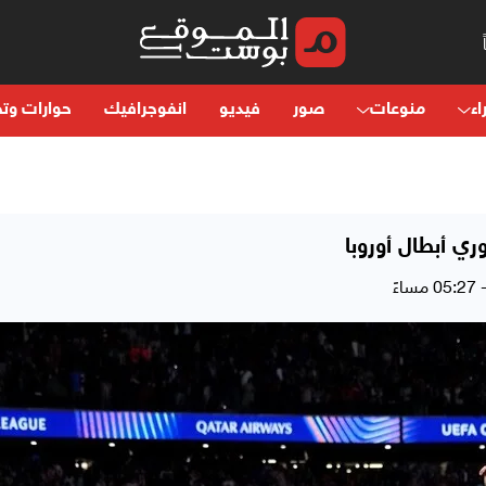
اء
منوعات
صور
فيديو
انفوجرافيك
حوارات وتح
ي أبطال أوروبا