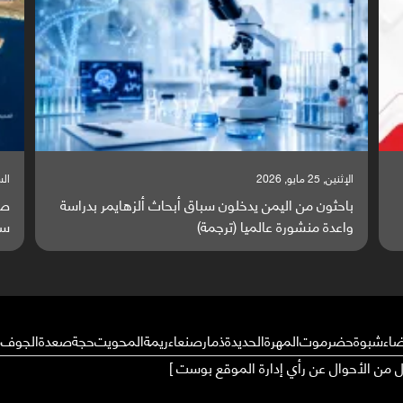
السبت, 23 مايو, 2026
السبت
صراع دولي يتصاعد قرب اليمن والبحر الأحمر يتحول إلى
تق
ساحة مواجهة عالمية (ترجمة)
وا
ضاء
شبوة
حضرموت
المهرة
الحديدة
ذمار
صنعاء
ريمة
المحويت
حجة
صعدة
الجوف
م
ال من الأحوال عن رأي إدارة الموقع بوست ]