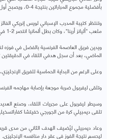
بأفضلية مجموع المباراتين بنتيجة 4-0، ويصبح أول فريق فرنسي يصل لنصف النهائي للمرة الثالثة تواليا.
وتنتظر كتيبة المدرب الإسباني لويس إنريكي الفائز 
ملعب "أليانز أرينا"، وكان بطل ألمانيا انتصر 2-1 في الذهاب.
ويدين فريق العاصمة الفرنسية بالفضل في فوزه لنج
الماضي، بعد أن سجل هدفي اللقاء في الدقيقتين 72 و1+90.
وعلى الرغم من البداية الحماسية للفريق الإنجلي
وتلقى ليفربول ضربة موجعة بإصابة مهاجمه الفرن
وسيطر ليفربول على مجريات اللقاء، وصنع العدي
تلقى ديمبيلي كرة من الجورجي خفيتشا كفاراتسخيلي
وعاد ديمبيلي ليُضيف الهدف الثاني من مدى قريب 
ليحسم نتيجة الفوز في عقر دار منافسه الإنجليزي.