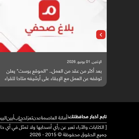
الإثنين, 25 مايو, 2026
" يعلن
باحثون من اليمن يدخلون سباق أبحاث ألزهايمر بدراسة
ا للقراء
واعدة منشورة عالميا (ترجمة)
أمانة العاصمة
عدن
تعز
لحج
إب
أبين
البي
تابع أخبار محافظتك:
[ الكتابات والآراء تعبر عن رأي أصحابها ولا تمثل في أي ح
جميع الحقوق محفوظة © 2015 - 2026