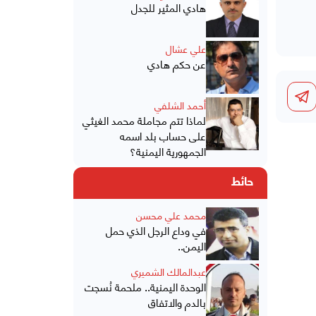
هادي المثير للجدل
علي عشال
عن حكم هادي
أحمد الشلفي
لماذا تتم مجاملة محمد الغيثي
على حساب بلد اسمه
الجمهورية اليمنية؟
حائط
محمد علي محسن
في وداع الرجل الذي حمل
اليمن..
عبدالمالك الشميري
الوحدة اليمنية.. ملحمة نُسجت
بالدم والاتفاق