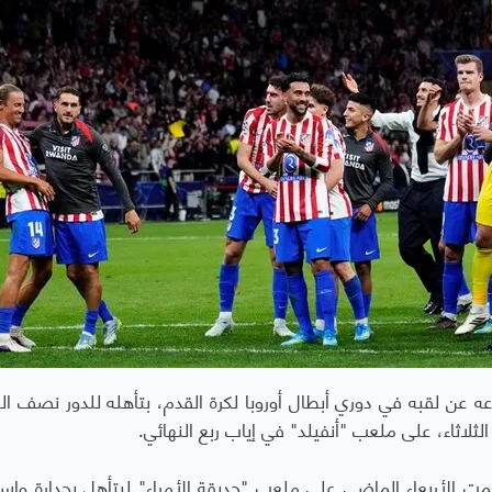
 عن لقبه في دوري أبطال أوروبا لكرة القدم، بتأهله للدور نصف الن
لاثاء، على ملعب "أنفيلد" في إياب ربع النهائي.
قيمت الأربعاء الماضي على ملعب "حديقة الأمراء" ليتأهل بجدارة واس