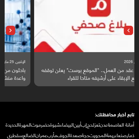
الإثنين, 25 مايو, 2026
باحثون من اليمن يدخلون سباق أبحاث ألزهايمر بدراسة
واعدة منشورة عالميا (ترجمة)
تابع أخبار محافظتك:
أمانة العاصمة
عدن
تعز
لحج
إب
أبين
البيضاء
شبوة
حضرموت
المهرة
الحديدة
ذمار
صنعاء
ريمة
المحويت
حجة
صعدة
الجوف
مأرب
عمران
الضالع
سقطرى