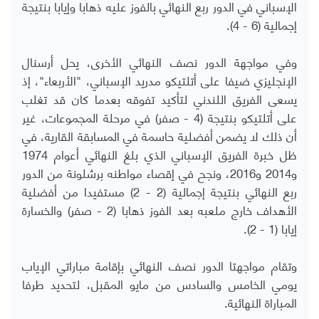
الإسباني في الدور ربع النهائي بالفوز عليه ذهابا وإيابا بنتيجة
إجمالية (6 - 4).
وفي مواجهة الدور نصف النهائي الأخرى، يحل أرسنال
الإنجليزي ضيفا على أتلتيكو مدريد الإسباني، "الأربعاء"، إذ
يسعى الفريق اللندني لتأكيد تفوقه بعدما كان قد تغلب
على أتلتيكو بنتيجة (4 - صفر) في مرحلة المجموعات، غير
أن ذلك لا يضمن أفضلية حاسمة في المسابقة القارية، في
ظل خبرة الفريق الإسباني الذي بلغ النهائي أعوام 1974
و2014 و2016، ونجح في إقصاء مواطنه برشلونة من الدور
ربع النهائي بنتيجة إجمالية (2 - 2) مستفيدا من أفضلية
الأهداف خارج ملعبه بعد الفوز ذهابا (2 - صفر) والخسارة
إيابا (1 - 2).
وتقام مواجهتا الدور نصف النهائي بإقامة مباراتي الإياب
يومي الخامس والسادس من مايو المقبل، لتحديد طرفا
المباراة النهائية.