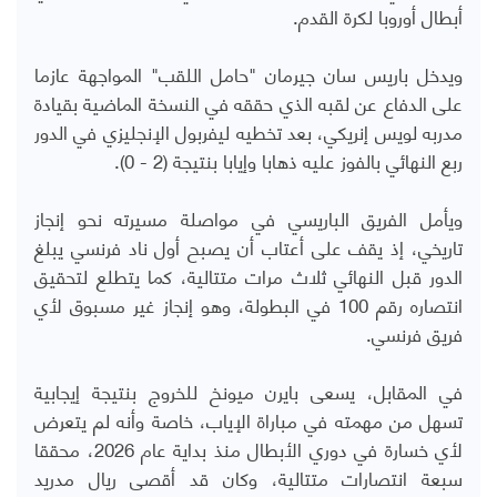
أبطال أوروبا لكرة القدم.
ويدخل باريس سان جيرمان "حامل اللقب" المواجهة عازما
على الدفاع عن لقبه الذي حققه في النسخة الماضية بقيادة
مدربه لويس إنريكي، بعد تخطيه ليفربول الإنجليزي في الدور
ربع النهائي بالفوز عليه ذهابا وإيابا بنتيجة (2 - 0).
ويأمل الفريق الباريسي في مواصلة مسيرته نحو إنجاز
تاريخي، إذ يقف على أعتاب أن يصبح أول ناد فرنسي يبلغ
الدور قبل النهائي ثلاث مرات متتالية، كما يتطلع لتحقيق
انتصاره رقم 100 في البطولة، وهو إنجاز غير مسبوق لأي
فريق فرنسي.
في المقابل، يسعى بايرن ميونخ للخروج بنتيجة إيجابية
تسهل من مهمته في مباراة الإياب، خاصة وأنه لم يتعرض
لأي خسارة في دوري الأبطال منذ بداية عام 2026، محققا
سبعة انتصارات متتالية، وكان قد أقصى ريال مدريد