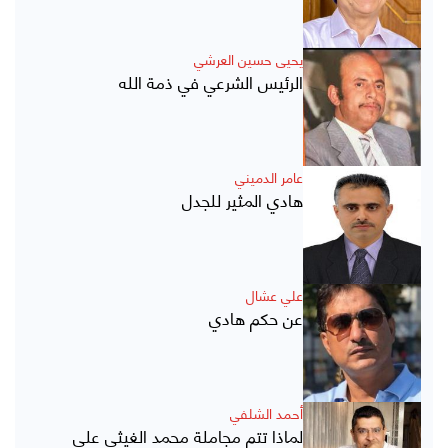
يحيى حسين العرشي
الرئيس الشرعي في ذمة الله
عامر الدميني
هادي المثير للجدل
علي عشال
عن حكم هادي
أحمد الشلفي
لماذا تتم مجاملة محمد الغيثي على