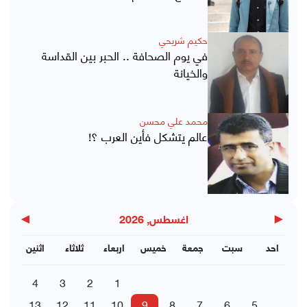
حكيم شريحي
في يوم الصحافة .. الحبر بين القداسة
والخيانة
محمد علي محسن
عالم يتشكل فأين العرب ؟!
▶
◀
اغسطس, 2026
احد
سبت
جمعة
خميس
اربعاء
ثلاثاء
اثنين
4
3
2
1
13
12
11
10
9
8
7
6
5