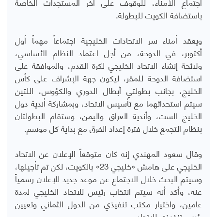
اجتماع الأمناء، للوقوف على آخر المستجدات الخاصة
باستضافة الكويت للبطولة.
ويعقد أمناء سر الاتحادات الخليجية اجتماعاً مهماً أول
أكتوبر، في الدوحة، من أجل اعتماد النظام الأساسي،
ولائحة إنشاء الاتحاد الخليجي لكرة القدم، والموافقة على
استضافة الدوحة للمقر، ليكون جهة الإشراف على كأس
الخليج، بجانب بطولتي أبطال الدوري والكؤوس، اللتين
سيتم استحداثهما مع تأسيس الاتحاد، وبمشاركة أندية دول
الخليج الست، وأندية العراق واليمن، وستقام البطولتان
بنظام التجمع خلال فترة إعداد الفرق مع بداية كل موسم.
وقال سعود المهندي إنه كان متوقعاً الإعلان عن الاتحاد
الخليجي على هامش «خليجي 23» بالكويت، لكن تم تأجيلها،
وسيتم البحث خلال الاجتماع عن موعد جديد للإعلان رسمياً
عنه، وأكد أنه سيتم انتخاب رئيس للاتحاد الخليجي لمدة
عامين، واختيار مكتب تنفيذي من الدول الثماني وتعيين
رئيس تنفيذي للاتحاد.