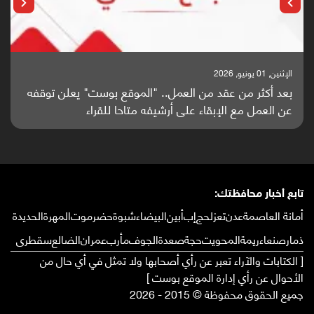
الإثنين, 25 مايو, 2026
باحثون من اليمن يدخلون سباق أبحاث ألزهايمر بدراسة
واعدة منشورة عالميا (ترجمة)
تابع أخبار محافظتك:
أمانة العاصمة
عدن
تعز
لحج
إب
أبين
البيضاء
شبوة
حضرموت
المهرة
الحديدة
ذمار
صنعاء
ريمة
المحويت
حجة
صعدة
الجوف
مأرب
عمران
الضالع
سقطرى
[ الكتابات والآراء تعبر عن رأي أصحابها ولا تمثل في أي حال من
الأحوال عن رأي إدارة الموقع بوست ]
جميع الحقوق محفوظة © 2015 - 2026