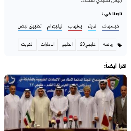
تابعنا في :
فيسبوك
تويتر
يوتيوب
تيليجرام
تطبيق نبض
رياضة
خليجي23
الخليج
الامارات
الكويت
اقرأ أيضاً: