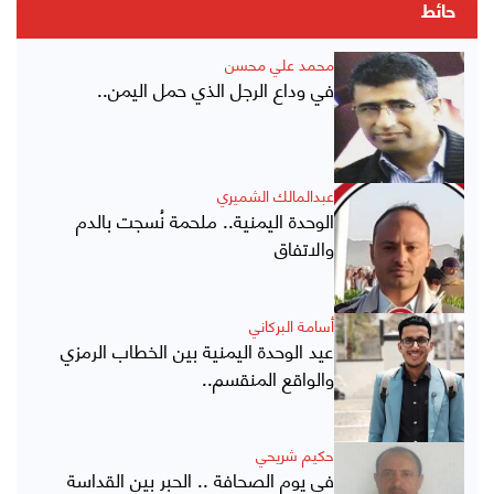
حائط
محمد علي محسن
في وداع الرجل الذي حمل اليمن..
عبدالمالك الشميري
الوحدة اليمنية.. ملحمة نُسجت بالدم
والاتفاق
أسامة البركاني
عيد الوحدة اليمنية بين الخطاب الرمزي
والواقع المنقسم..
حكيم شريحي
في يوم الصحافة .. الحبر بين القداسة