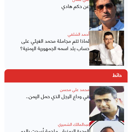
عن حكم هادي
أحمد الشلفي
لماذا تتم مجاملة محمد الغيثي على
حساب بلد اسمه الجمهورية اليمنية؟
حائط
محمد علي محسن
في وداع الرجل الذي حمل اليمن..
عبدالمالك الشميري
الوحدة اليمنية.. ملحمة نُسجت بالدم