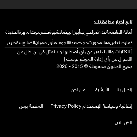
تابع أخبار محافظتك:
أمانة العاصمة
عدن
تعز
لحج
إب
أبين
البيضاء
شبوة
حضرموت
المهرة
الحديدة
ذمار
صنعاء
ريمة
المحويت
حجة
صعدة
الجوف
مأرب
عمران
الضالع
سقطرى
[ الكتابات والآراء تعبر عن رأي أصحابها ولا تمثل في أي حال من
الأحوال عن رأي إدارة الموقع بوست ]
جميع الحقوق محفوظة © 2015 - 2026
إتصل بنا
الأرشيف
من نحن
إتفاقية وسياسة الإستخدام Privacy Policy
المنصة برس
الخبر الآن