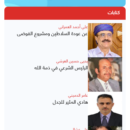
كتابات
علي أحمد العمراني
عن عودة السلاطين ومشروع الفوضى
يحيى حسين العرشي
الرئيس الشرعي في ذمة الله
عامر الدميني
هادي المثير للجدل
علي عشال