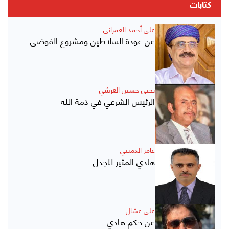
كتابات
علي أحمد العمراني
عن عودة السلاطين ومشروع الفوضى
يحيى حسين العرشي
الرئيس الشرعي في ذمة الله
عامر الدميني
هادي المثير للجدل
علي عشال
عن حكم هادي