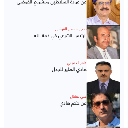
عن عودة السلاطين ومشروع الفوضى
يحيى حسين العرشي
الرئيس الشرعي في ذمة الله
عامر الدميني
هادي المثير للجدل
علي عشال
عن حكم هادي