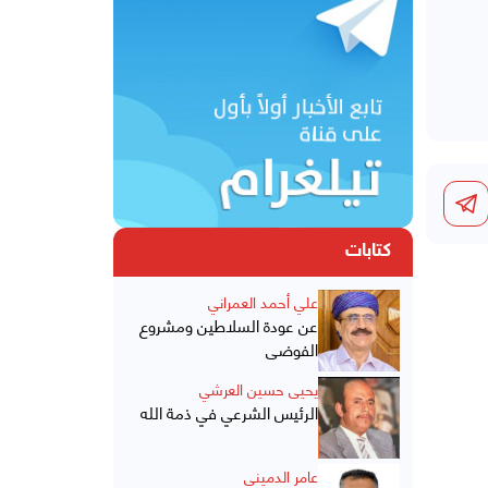
كتابات
علي أحمد العمراني
عن عودة السلاطين ومشروع
الفوضى
يحيى حسين العرشي
الرئيس الشرعي في ذمة الله
عامر الدميني