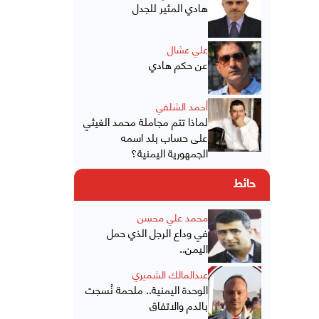
هادي المثير للجدل
علي عشال
عن حكم هادي
أحمد الشلفي
لماذا تتم مجاملة محمد الغيثي
على حساب بلد اسمه
الجمهورية اليمنية؟
حائط
محمد علي محسن
في وداع الرجل الذي حمل
اليمن..
عبدالمالك الشميري
الوحدة اليمنية.. ملحمة نُسجت
بالدم والاتفاق