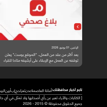
الإثنين, 25 مايو, 2026
وست" يعلن
باحثون من اليمن يدخلون سباق أبحاث ألزهايمر بدرا
احا للقراء
واعدة منشورة عالميا (ترجمة)
أمانة العاصمة
عدن
تعز
لحج
إب
أبين
البي
تابع أخبار محافظتك:
[ الكتابات والآراء تعبر عن رأي أصحابها ولا تمثل في أي ح
جميع الحقوق محفوظة © 2015 - 2026