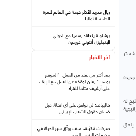
ريال مدريد الأكثر قيمة في العالم للمرة
الخامسة تواليا
برشلونة يتعاقد رسميا مع الدولي
الإنجليزي أنتوني غوردون
نشستر
آخر الأخبار
بعد أكثر من عقد من العمل.. "الموقع
جديدة
بوست" يعلن توقفه عن العمل مع الإبقاء
على أرشيفه متاحا للقراء
يح له
قاليباف: لن نوافق على أي اتفاق قبل
تيجية
ضمان حقوق الشعب الإيراني
 ينفق
صرخات مُكبّلة.. ملف يوثّق سير الحياة في
مخيمات النزوح باليمن