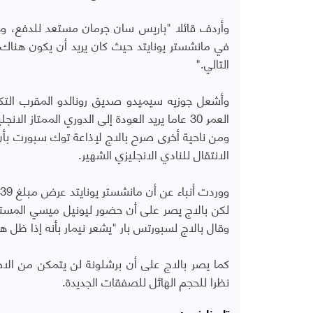
وأردف قائلا "باريس سان جرمان مستعد للدفع، وه
في مانشستر يونايتد حيث كان يريد أن يكون هنا
التالي."
وأشعل جوزيه سيميدو صديق رونالدو المقرب التكهن
العمر 30 عاما يريد العودة إلى الدوري الممتاز الانجليزي قبل اعتزاله.
ومن ناحية أخرى صرح بالاج لإذاعة توك سبورت بأن ه
الانتقال للنادي الانجليزي الشهير.
ووردت أنباء عن أن مانشستر يونايتد عرض مبلغ 139 مليون يورو لنيمار في أغسطس الماضي لكن العرض تم رفضه.
لكن بالاج يصر على أن حضور ليونيل ميسي المست
وقال بالاج لسبورتس بار "يشعر نيمار بأنه إذا ظل 
كما يصر بالاج على أن برشلونة لن يتمكن من ا
نظرا للحجم الهائل للصفقات الجديدة.