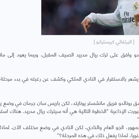
[ البرتغالي كريستيانو ]
الدو وافق على ترك ريال مدريد الصيف المقبل، وربما يعود إلى ما
د يشعر بالاستقرار في النادي الملكي وكشف عن رغبته في بدء مرحلة 
يعشق رونالدو فريق مانشستر يونايتد، لكن باريس سان جرمان في وضع يت
رت الإذاعية "الخطوة التالية هي أنه سيترك ريال مدريد. هناك استرا
هور، الجو العام والنادي، لكن النادي في وضع مختلف الآن. لماذا