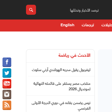
نرصد الأخبار ونحللها
ليلات
ترجمات
English
الأحدث في
رياضة
ليفربول يقيل مدربه الهولندي آرني سلوت
منتخب مصر يستقر على قائمته النهائية
لمونديال 2026
نيس يضمن بقاءه في دوري الدرجة الأولى
الفرنسي