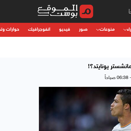
اء
منوعات
صور
فيديو
انفوجرافيك
حوارات وتح
مانشستر يونايتد؟!