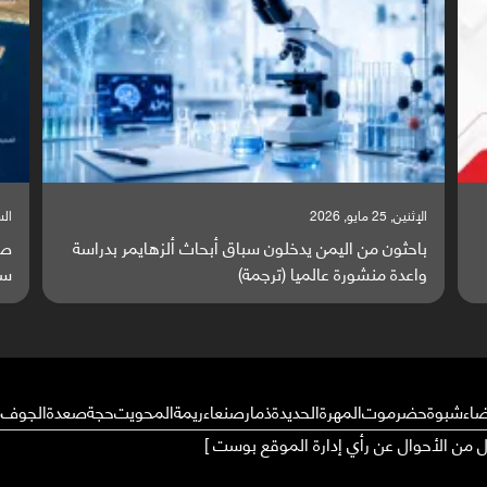
السبت, 23 مايو, 2026
سة
صراع دولي يتصاعد قرب اليمن والبحر الأحمر يتحول إلى
ساحة مواجهة عالمية (ترجمة)
ضاء
شبوة
حضرموت
المهرة
الحديدة
ذمار
صنعاء
ريمة
المحويت
حجة
صعدة
الجوف
م
ال من الأحوال عن رأي إدارة الموقع بوست ]