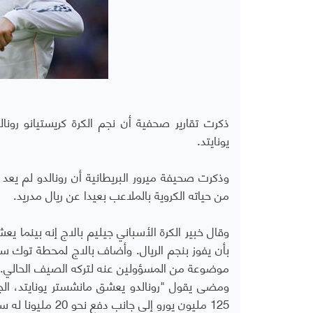
ذكرت تقارير صحفية أن نجم الكرة كريستيانو رون
يونايتد.
وذكرت صحيفة ميرور البريطانية أن رونالدو لم يع
من حياته الكروية بالملاعب بعيدا عن ريال مدريد.
وقال خبير الكرة الأسباني جيليم بالاج إنه بينما 
بأن يفوز بنجم الريال. وأضاف بالاج لمحطة توك سبو
موضوعة من المسؤولين عنه لتركه الصيف الحالي."
ومضى يقول "رونالدو يعشق مانشستر يونايتد، الجم
125 مليون يورو إلى جانب دفع نحو 20 مليونا له سنويا، لماذا يفعل ذلك في هذه المرحلة؟"