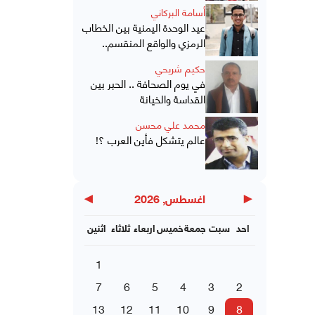
أسامة البركاني
عيد الوحدة اليمنية بين الخطاب
الرمزي والواقع المنقسم..
حكيم شريحي
في يوم الصحافة .. الحبر بين
القداسة والخيانة
محمد علي محسن
عالم يتشكل فأين العرب ؟!
▶
◀
اغسطس, 2026
احد
سبت
جمعة
خميس
اربعاء
ثلاثاء
اثنين
1
7
6
5
4
3
2
13
12
11
10
9
8