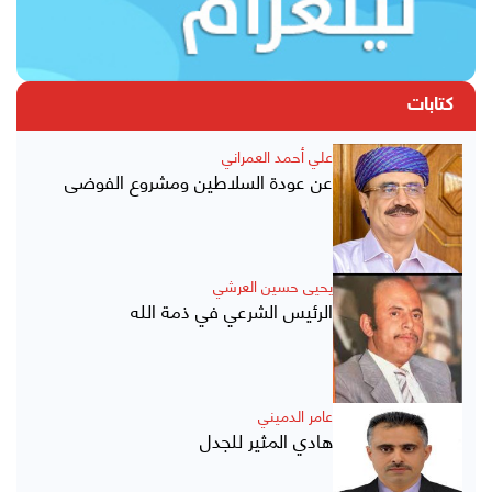
كتابات
علي أحمد العمراني
عن عودة السلاطين ومشروع الفوضى
يحيى حسين العرشي
الرئيس الشرعي في ذمة الله
عامر الدميني
هادي المثير للجدل