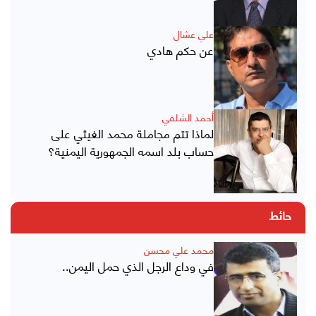
علي عشال
عن حكم هادي
أحمد الشلفي
لماذا تتم مجاملة محمد الغيثي على
حساب بلد اسمه الجمهورية اليمنية؟
حائط
محمد علي محسن
في وداع الرجل الذي حمل اليمن..