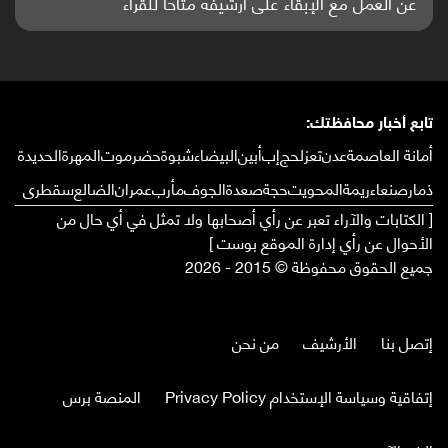
واعدة منشورة عالميا (ترجمة)
تابع أخبار محافظتك:
أمانة العاصمة
عدن
تعز
لحج
إب
أبين
البيضاء
شبوة
حضرموت
المهرة
الحديدة
ذمار
صنعاء
ريمة
المحويت
حجة
صعدة
الجوف
مأرب
عمران
الضالع
سقطرى
[ الكتابات والآراء تعبر عن رأي أصحابها ولا تمثل في أي حال من
الأحوال عن رأي إدارة الموقع بوست ]
جميع الحقوق محفوظة © 2015 - 2026
إتصل بنا
الأرشيف
من نحن
إتفاقية وسياسة الإستخدام Privacy Policy
المنصة برس