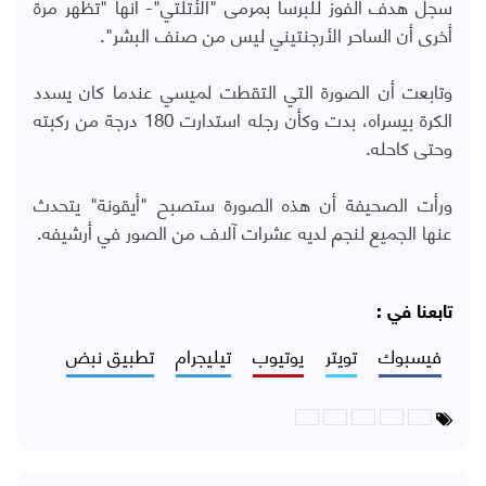
سجل هدف الفوز للبرسا بمرمى "الأتلتي"- أنها "تظهر مرة
أخرى أن الساحر الأرجنتيني ليس من صنف البشر".
وتابعت أن الصورة التي التقطت لميسي عندما كان يسدد
الكرة بيسراه، بدت وكأن رجله استدارت 180 درجة من ركبته
وحتى كاحله.
ورأت الصحيفة أن هذه الصورة ستصبح "أيقونة" يتحدث
عنها الجميع لنجم لديه عشرات آلاف من الصور في أرشيفه.
تابعنا في :
فيسبوك
تويتر
يوتيوب
تيليجرام
تطبيق نبض