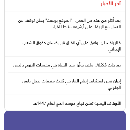
آخر الأخبار
بعد أكثر من عقد من العمل.. "الموقع بوست" يعلن توقفه عن
العمل مع الإبقاء على أرشيفه متاحا للقراء
قاليباف: لن نوافق على أي اتفاق قبل ضمان حقوق الشعب
الإيراني
صرخات مُكبّلة.. ملف يوثّق سير الحياة في مخيمات النزوح باليمن
إيران تعلن استئناف إنتاج الغاز في ثلاث منصات بحقل بارس
الجنوبي
الأوقاف اليمنية تعلن نجاح موسم الحج لعام 1447هـ