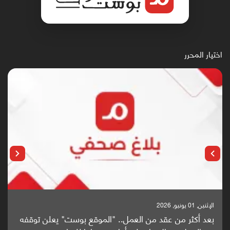
اختيار المحرر
الإثنين, 25 مايو, 2026
باحثون من اليمن يدخلون سباق أبحاث ألزهايمر بدراسة