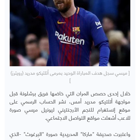
[ ميسي سجل هدف المباراة الوحيد بمرمى أتلتيكو مدريد (رويترز)
]
خلال إحدى حصص المران التي خاضها فريق برشلونة قبل
مواجهة أتلتيكو مدريد أمس، نشر الحساب الرسمي على
موقع إنستغرام للنجم الأرجنتيني ليونيل ميسي صورة
للاعب أشعلت مواقع التواصل الاجتماعي.
واعتبرت صحيفة "ماركا" المدريدية صورة "البرغوث" -الذي