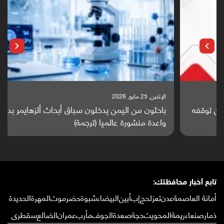
الإثنين, 25 مايو, 2026
باحثون من اليمن يدخلون سباق أبحاث ألزهايمر بدراسة
واعدة منشورة عالميا (ترجمة)
تابع أخبار محافظتك:
أمانة العاصمة
عدن
تعز
لحج
إب
أبين
البيضاء
شبوة
حضرموت
المهرة
الحديدة
ذمار
صنعاء
ريمة
المحويت
حجة
صعدة
الجوف
مأرب
عمران
الضالع
سقطرى