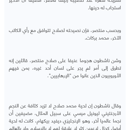
استجاب له حينها.
وبحسب منتصر، فإن نصيحته لصلاح تتوافق مع رأي الكاتب
الآخر، محمد بركات.
وشن ناشطون هجوما عنيفا على صلاح منتصر، قائلين إنه
تطرق إلى أمر لم يجر على لسان أحد غيره، بمن فيهم
الأوروبيون الذين عانوا من "الإرهابيين".
وقال ناشطون إن لحية محمد صلاح لا تزيد كثافة عن النجم
الأرجنتيني ليونيل ميسي على سبيل المثال، مضيفين أن
نجما عالميا آخر، وهو الإنجليزي ديفيد بيكهام، كانت له لحية
أيضا، كحال لاعبين كثر لا علاقة لهم لا بالإسلام ولا بالعالم