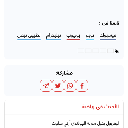
تابعنا في :
فيسبوك
تويتر
يوتيوب
تيليجرام
تطبيق نبض
مشاركة:
الأحدث في
رياضة
ليفربول يقيل مدربه الهولندي آرني سلوت