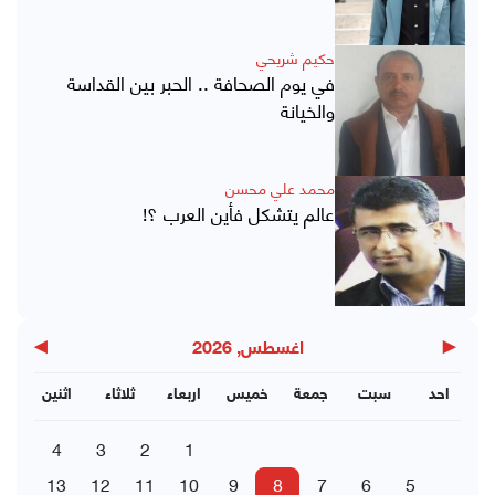
حكيم شريحي
في يوم الصحافة .. الحبر بين القداسة
والخيانة
محمد علي محسن
عالم يتشكل فأين العرب ؟!
▶
◀
اغسطس, 2026
احد
سبت
جمعة
خميس
اربعاء
ثلاثاء
اثنين
4
3
2
1
13
12
11
10
9
8
7
6
5