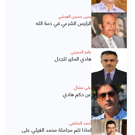
يحيى حسين العرشي
الرئيس الشرعي في ذمة الله
عامر الدميني
هادي المثير للجدل
علي عشال
عن حكم هادي
أحمد الشلفي
لماذا تتم مجاملة محمد الغيثي على