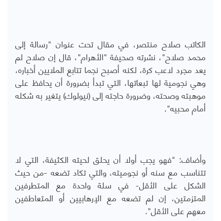
الكاتب صلاح منتصر، في مقال تحت عنوان "رسالة إلى
محمد صلاح"، نشرته صحيفة "الأهرام"، قال إن صلاح لم
يعد مجرد لاعب كرة، لكنه أصبح نجما تتابع الملايين أخباره،
وهي نجومية لها تبعاتها، التي تبدأ بضرورة أن يحافظ على
موهبته وصحته، وضرورة حاجته إلى (نيولوك) يتغير به شكله
أمام محبيه".
وأضاف: "فهو يجب أولا أن يحلق لحيته الكثيفة، التي لا
تتناسب مع سنه أو نجوميته، والتي تكاد تضعه -من حيث
الشكل على الأقل- في سلة واحدة مع المتطرفين
المتزمتين، إن لم تضعه مع الإرهابيين أو المتعاطفين
معهم على الأقل".